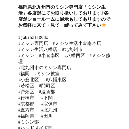
福岡県北九州市のミシン専門店「ミシン生
活」各店舗にてお取り扱いしております♪各
店舗ショールームに展示もしてありますので
お気軽に来て・見て・縫ってみて下さい
#jukihzl100dx

#ミシン専門店  #ミシン生活小倉南本店 

#ミシン生活八幡店  #北九州市 

#ミシン  #小倉南区  #八幡西区  #ミシン修
理 

#北九州市のミシン専門店 

#福岡  #ミシン教室   

#小倉北区   #八幡東区 

#若松区  #門司区  

#戸畑区  #遠賀郡  

#行橋市   #下関  

#京都郡   #宗像市  

#直方市   #北九州 

#福岡県   #田川

#ミシン部

#ハンドメイド部
