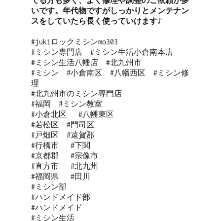
てる方も多く、よく修理や調整のご依頼が多
いです。年代物ですがしっかりとメンテナン
#jukiロックミシンmo303 

#ミシン専門店  #ミシン生活小倉南本店 

#ミシン生活八幡店  #北九州市 

#ミシン  #小倉南区  #八幡西区  #ミシン修
理 

#北九州市のミシン専門店 

#福岡  #ミシン教室   

#小倉北区   #八幡東区 

#若松区  #門司区  

#戸畑区  #遠賀郡  

#行橋市   #下関  

#京都郡   #宗像市  

#直方市   #北九州 

#福岡県   #田川

#ミシン部

#ハンドメイド部

#ハンドメイド

#ミシン生活
