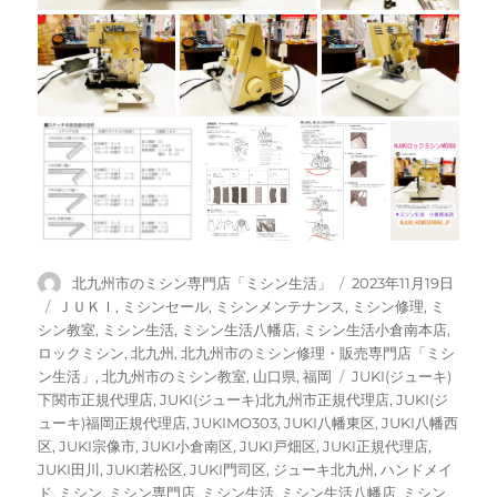
投
投
北九州市のミシン専門店「ミシン生活」
2023年11月19日
稿
稿
カ
ＪＵＫＩ
,
ミシンセール
,
ミシンメンテナンス
,
ミシン修理
,
ミ
者
日:
テ
シン教室
,
ミシン生活
,
ミシン生活八幡店
,
ミシン生活小倉南本店
,
ゴ
ロックミシン
,
北九州
,
北九州市のミシン修理・販売専門店「ミシ
リ
タ
ン生活」
,
北九州市のミシン教室
,
山口県
,
福岡
JUKI(ジューキ)
ー
グ
下関市正規代理店
,
JUKI(ジューキ)北九州市正規代理店
,
JUKI(ジ
ューキ)福岡正規代理店
,
JUKIMO303
,
JUKI八幡東区
,
JUKI八幡西
区
,
JUKI宗像市
,
JUKI小倉南区
,
JUKI戸畑区
,
JUKI正規代理店
,
JUKI田川
,
JUKI若松区
,
JUKI門司区
,
ジューキ北九州
,
ハンドメイ
ド
,
ミシン
,
ミシン専門店
,
ミシン生活
,
ミシン生活八幡店
,
ミシン