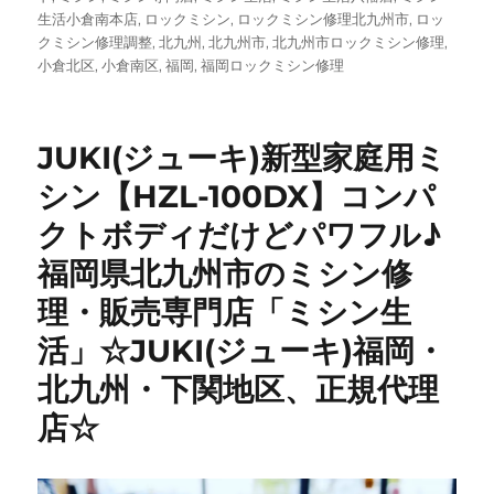
生活小倉南本店
,
ロックミシン
,
ロックミシン修理北九州市
,
ロッ
クミシン修理調整
,
北九州
,
北九州市
,
北九州市ロックミシン修理
,
小倉北区
,
小倉南区
,
福岡
,
福岡ロックミシン修理
JUKI(ジューキ)新型家庭用ミ
シン【HZL-100DX】コンパ
クトボディだけどパワフル♪
福岡県北九州市のミシン修
理・販売専門店「ミシン生
活」☆JUKI(ジューキ)福岡・
北九州・下関地区、正規代理
店☆