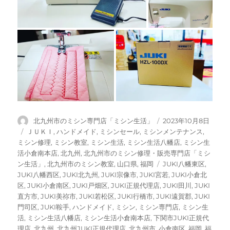
投
投
北九州市のミシン専門店「ミシン生活」
2023年10月8日
稿
稿
カ
ＪＵＫＩ
,
ハンドメイド
,
ミシンセール
,
ミシンメンテナンス
,
者
日:
テ
ミシン修理
,
ミシン教室
,
ミシン生活
,
ミシン生活八幡店
,
ミシン生
ゴ
活小倉南本店
,
北九州
,
北九州市のミシン修理・販売専門店「ミシ
リ
タ
ン生活」
,
北九州市のミシン教室
,
山口県
,
福岡
JUKI八幡東区
,
ー
グ
JUKI八幡西区
,
JUKI北九州
,
JUKI宗像市
,
JUKI宮若
,
JUKI小倉北
区
,
JUKI小倉南区
,
JUKI戸畑区
,
JUKI正規代理店
,
JUKI田川
,
JUKI
直方市
,
JUKI美祢市
,
JUKI若松区
,
JUKI行橋市
,
JUKI遠賀郡
,
JUKI
門司区
,
JUKI鞍手
,
ハンドメイド
,
ミシン
,
ミシン専門店
,
ミシン生
活
,
ミシン生活八幡店
,
ミシン生活小倉南本店
,
下関市JUKI正規代
理店
,
北九州
,
北九州JUKI正規代理店
,
北九州市
,
小倉南区
,
福岡
,
福