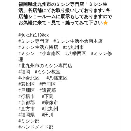
福岡県北九州市のミシン専門店「ミシン生
活」各店舗にてお取り扱いしております♪各
店舗ショールームに展示もしてありますので
お気軽に来て・見て・縫ってみて下さい
#jukihzl100dx

#ミシン専門店  #ミシン生活小倉南本店 

#ミシン生活八幡店  #北九州市 

#ミシン  #小倉南区  #八幡西区  #ミシン修
理 

#北九州市のミシン専門店 

#福岡  #ミシン教室   

#小倉北区   #八幡東区 

#若松区  #門司区  

#戸畑区  #遠賀郡  

#行橋市   #下関  

#京都郡   #宗像市  

#直方市   #北九州 

#福岡県   #田川

#ミシン部

#ハンドメイド部
