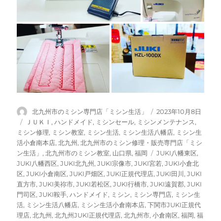
投
投
北九州市のミシン専門店「ミシン生活」
2023年10月8日
稿
稿
カ
ＪＵＫＩ
,
ハンドメイド
,
ミシンセール
,
ミシンメンテナンス
,
者
日:
テ
ミシン修理
,
ミシン教室
,
ミシン生活
,
ミシン生活八幡店
,
ミシン生
ゴ
活小倉南本店
,
北九州
,
北九州市のミシン修理・販売専門店「ミシ
リ
タ
ン生活」
,
北九州市のミシン教室
,
山口県
,
福岡
JUKI八幡東区
,
ー
グ
JUKI八幡西区
,
JUKI北九州
,
JUKI宗像市
,
JUKI宮若
,
JUKI小倉北
区
,
JUKI小倉南区
,
JUKI戸畑区
,
JUKI正規代理店
,
JUKI田川
,
JUKI
直方市
,
JUKI美祢市
,
JUKI若松区
,
JUKI行橋市
,
JUKI遠賀郡
,
JUKI
門司区
,
JUKI鞍手
,
ハンドメイド
,
ミシン
,
ミシン専門店
,
ミシン生
活
,
ミシン生活八幡店
,
ミシン生活小倉南本店
,
下関市JUKI正規代
理店
,
北九州
,
北九州JUKI正規代理店
,
北九州市
,
小倉南区
,
福岡
,
福