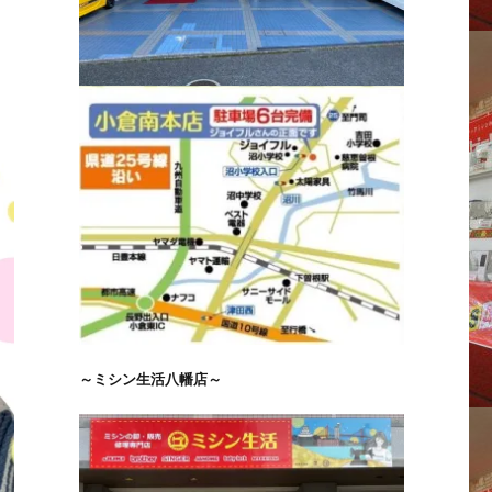
メ
～ミシン生活八幡店～