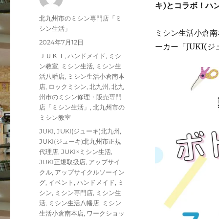
キ)とコラボ！ハ
投
北九州市のミシン専門店「ミ
稿
シン生活」
ミシン生活小倉南本
者
投
2024年7月12日
ーカー「JUKI(
稿
カ
ＪＵＫＩ
,
ハンドメイド
,
ミシ
日:
テ
ン教室
,
ミシン生活
,
ミシン生
ゴ
活八幡店
,
ミシン生活小倉南本
リ
店
,
ロックミシン
,
北九州
,
北九
ー
州市のミシン修理・販売専門
店「ミシン生活」
,
北九州市の
ミシン教室
タ
JUKI
,
JUKI(ジューキ)北九州
,
グ
JUKI(ジューキ)北九州市正規
代理店
,
JUKI×ミシン生活
,
JUKI正規取扱店
,
アップサイ
クル
,
アップサイクルソーイン
グ
,
イベント
,
ハンドメイド
,
ミ
シン
,
ミシン専門店
,
ミシン生
活
,
ミシン生活八幡店
,
ミシン
生活小倉南本店
,
ワークショッ