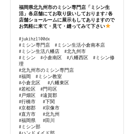
福岡県北九州市のミシン専門店「ミシン生
活」各店舗にてお取り扱いしております♪各
店舗ショールームに展示もしてありますので
お気軽に来て・見て・縫ってみて下さい
#jukihzl100dx

#ミシン専門店  #ミシン生活小倉南本店 

#ミシン生活八幡店  #北九州市 

#ミシン  #小倉南区  #八幡西区  #ミシン修
理 

#北九州市のミシン専門店 

#福岡  #ミシン教室   

#小倉北区   #八幡東区 

#若松区  #門司区  

#戸畑区  #遠賀郡  

#行橋市   #下関  

#京都郡   #宗像市  

#直方市   #北九州 

#福岡県   #田川

#ミシン部

#ハンドメイド部
