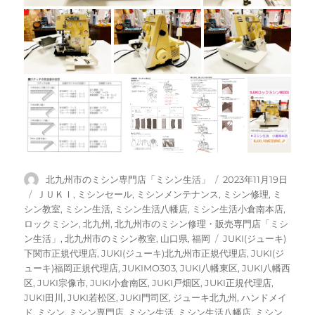
投
投
北九州市のミシン専門店「ミシン生活」
2023年11月19日
稿
稿
カ
ＪＵＫＩ
,
ミシンセール
,
ミシンメンテナンス
,
ミシン修理
,
ミ
者
日:
テ
シン教室
,
ミシン生活
,
ミシン生活八幡店
,
ミシン生活小倉南本店
,
ゴ
ロックミシン
,
北九州
,
北九州市のミシン修理・販売専門店「ミシ
リ
タ
ン生活」
,
北九州市のミシン教室
,
山口県
,
福岡
JUKI(ジューキ)
ー
グ
下関市正規代理店
,
JUKI(ジューキ)北九州市正規代理店
,
JUKI(ジ
ューキ)福岡正規代理店
,
JUKIMO303
,
JUKI八幡東区
,
JUKI八幡西
区
,
JUKI宗像市
,
JUKI小倉南区
,
JUKI戸畑区
,
JUKI正規代理店
,
JUKI田川
,
JUKI若松区
,
JUKI門司区
,
ジューキ北九州
,
ハンドメイ
ド
,
ミシン
,
ミシン専門店
,
ミシン生活
,
ミシン生活八幡店
,
ミシン