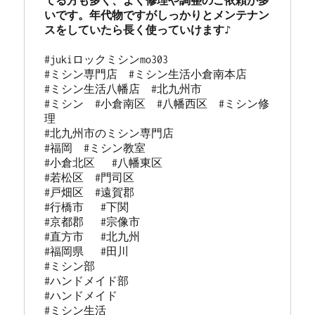
てる方も多く、よく修理や調整のご依頼が多
いです。年代物ですがしっかりとメンテナン
#jukiロックミシンmo303 

#ミシン専門店  #ミシン生活小倉南本店 

#ミシン生活八幡店  #北九州市 

#ミシン  #小倉南区  #八幡西区  #ミシン修
理 

#北九州市のミシン専門店 

#福岡  #ミシン教室   

#小倉北区   #八幡東区 

#若松区  #門司区  

#戸畑区  #遠賀郡  

#行橋市   #下関  

#京都郡   #宗像市  

#直方市   #北九州 

#福岡県   #田川

#ミシン部

#ハンドメイド部

#ハンドメイド

#ミシン生活
