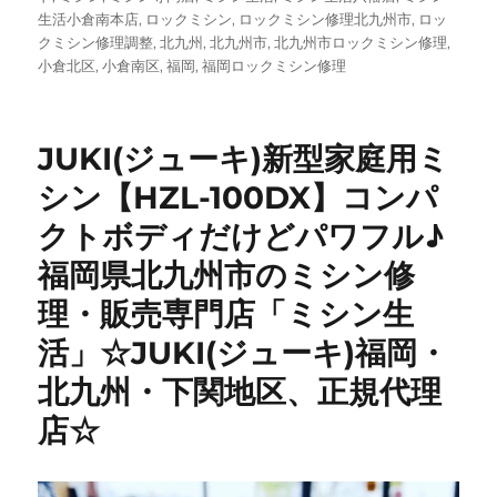
生活小倉南本店
,
ロックミシン
,
ロックミシン修理北九州市
,
ロッ
クミシン修理調整
,
北九州
,
北九州市
,
北九州市ロックミシン修理
,
小倉北区
,
小倉南区
,
福岡
,
福岡ロックミシン修理
JUKI(ジューキ)新型家庭用ミ
シン【HZL-100DX】コンパ
クトボディだけどパワフル♪
福岡県北九州市のミシン修
理・販売専門店「ミシン生
活」☆JUKI(ジューキ)福岡・
北九州・下関地区、正規代理
店☆