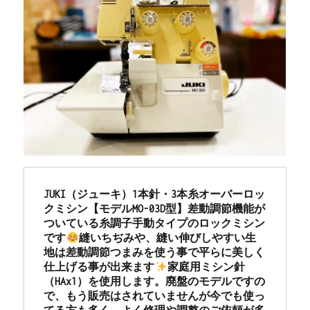
JUKI（ジューキ）1本針・3本糸オーバーロッ
クミシン【モデルMO-03D型】差動調節機能が
ついている糸調子手動タイプのロックミシン
です
縫いちぢみや、縫い伸びしやすい生
地は差動調節つまみを使う事で平らに美しく
仕上げる事が出来ます
家庭用ミシン針
（HAx1）を使用します。廃盤のモデルですの
で、もう販売はされていませんが今でも使っ