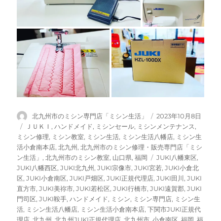
投
投
北九州市のミシン専門店「ミシン生活」
2023年10月8日
稿
稿
カ
ＪＵＫＩ
,
ハンドメイド
,
ミシンセール
,
ミシンメンテナンス
,
者
日:
テ
ミシン修理
,
ミシン教室
,
ミシン生活
,
ミシン生活八幡店
,
ミシン生
ゴ
活小倉南本店
,
北九州
,
北九州市のミシン修理・販売専門店「ミシ
リ
タ
ン生活」
,
北九州市のミシン教室
,
山口県
,
福岡
JUKI八幡東区
,
ー
グ
JUKI八幡西区
,
JUKI北九州
,
JUKI宗像市
,
JUKI宮若
,
JUKI小倉北
区
,
JUKI小倉南区
,
JUKI戸畑区
,
JUKI正規代理店
,
JUKI田川
,
JUKI
直方市
,
JUKI美祢市
,
JUKI若松区
,
JUKI行橋市
,
JUKI遠賀郡
,
JUKI
門司区
,
JUKI鞍手
,
ハンドメイド
,
ミシン
,
ミシン専門店
,
ミシン生
活
,
ミシン生活八幡店
,
ミシン生活小倉南本店
,
下関市JUKI正規代
理店
,
北九州
,
北九州JUKI正規代理店
,
北九州市
,
小倉南区
,
福岡
,
福