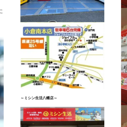
た
～ミシン生活八幡店～