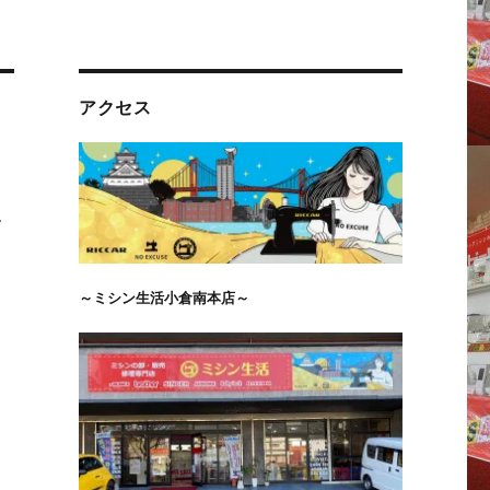
アクセス
ジ
～ミシン生活小倉南本店～