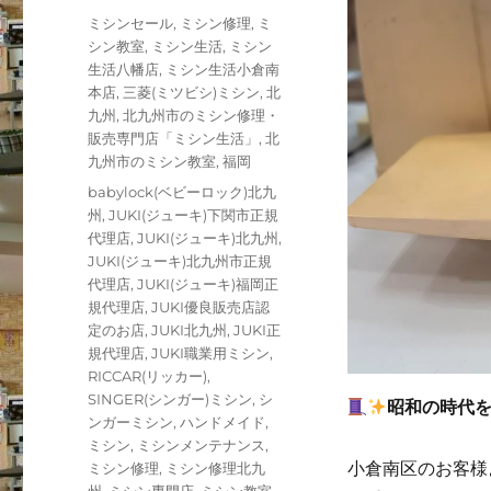
者
稿
カ
ミシンセール
,
ミシン修理
,
ミ
日:
テ
シン教室
,
ミシン生活
,
ミシン
ゴ
生活八幡店
,
ミシン生活小倉南
リ
本店
,
三菱(ミツビシ)ミシン
,
北
ー
九州
,
北九州市のミシン修理・
販売専門店「ミシン生活」
,
北
九州市のミシン教室
,
福岡
タ
babylock(ベビーロック)北九
グ
州
,
JUKI(ジューキ)下関市正規
代理店
,
JUKI(ジューキ)北九州
,
JUKI(ジューキ)北九州市正規
代理店
,
JUKI(ジューキ)福岡正
規代理店
,
JUKI優良販売店認
定のお店
,
JUKI北九州
,
JUKI正
規代理店
,
JUKI職業用ミシン
,
RICCAR(リッカー)
,
SINGER(シンガー)ミシン
,
シ
昭和の時代
ンガーミシン
,
ハンドメイド
,
ミシン
,
ミシンメンテナンス
,
小倉南区のお客様
ミシン修理
,
ミシン修理北九