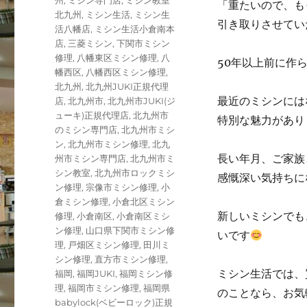
州
,
ミシン専門店
,
ミシン教室
「重たいので、も
北九州
,
ミシン生活
,
ミシン生
引き取りさせてい
活八幡店
,
ミシン生活小倉南本
店
,
三菱ミシン
,
下関市ミシン
修理
,
八幡東区ミシン修理
,
八
50年以上前に作
幡西区
,
八幡西区ミシン修理
,
北九州
,
北九州JUKI正規代理
最近のミシンには
店
,
北九州市
,
北九州市JUKI(ジ
ューキ)正規代理店
,
北九州市
特別な魅力があり
のミシン専門店
,
北九州市ミシ
ン
,
北九州市ミシン修理
,
北九
長い年月、ご家族
州市ミシン専門店
,
北九州市ミ
シン教室
,
北九州市ロックミシ
感慨深い気持ちに
ン修理
,
宗像市ミシン修理
,
小
倉ミシン修理
,
小倉北区ミシン
新しいミシンでも
修理
,
小倉南区
,
小倉南区ミシ
ン修理
,
山口県下関市ミシン修
いです
理
,
戸畑区ミシン修理
,
田川ミ
シン修理
,
直方市ミシン修理
,
ミシン生活では、
福岡
,
福岡JUKI
,
福岡ミシン修
理
,
福岡市ミシン修理
,
福岡県
のことなら、お気
babylock(ベビーロック)正規