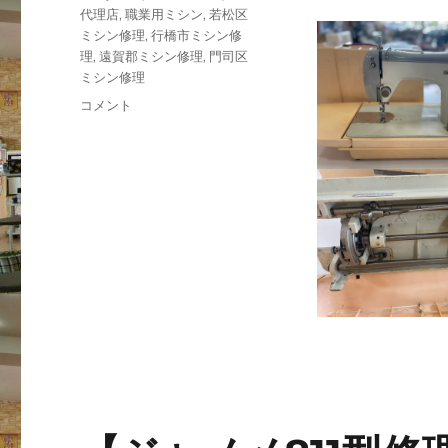
代理店
,
職業用ミシン
,
若松区
ミシン修理
,
行橋市ミシン修
理
,
遠賀郡ミシン修理
,
門司区
ミシン修理
【昭
コメント
和
レ
ト
ロ】
50
年
以
上
前
の
三
菱
ビ
ン
テ
ー