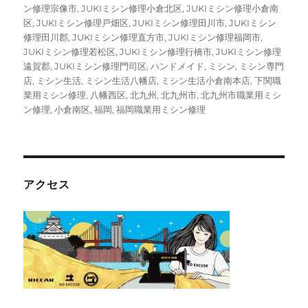
ン修理宗像市
,
JUKIミシン修理小倉北区
,
JUKIミシン修理小倉南
区
,
JUKIミシン修理戸畑区
,
JUKIミシン修理田川市
,
JUKIミシン
修理田川郡
,
JUKIミシン修理直方市
,
JUKIミシン修理福岡市
,
JUKIミシン修理若松区
,
JUKIミシン修理行橋市
,
JUKIミシン修理
遠賀郡
,
JUKIミシン修理門司区
,
ハンドメイド
,
ミシン
,
ミシン専門
店
,
ミシン生活
,
ミシン生活八幡店
,
ミシン生活小倉南本店
,
下関職
業用ミシン修理
,
八幡西区
,
北九州
,
北九州市
,
北九州市職業用ミシ
ン修理
,
小倉南区
,
福岡
,
福岡職業用ミシン修理
アクセス