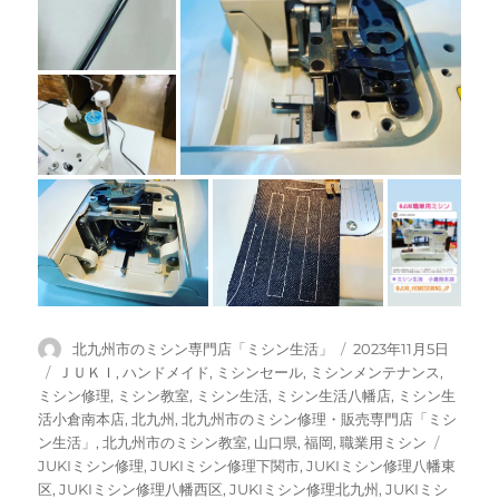
投
投
北九州市のミシン専門店「ミシン生活」
2023年11月5日
稿
稿
カ
ＪＵＫＩ
,
ハンドメイド
,
ミシンセール
,
ミシンメンテナンス
,
者
日:
テ
ミシン修理
,
ミシン教室
,
ミシン生活
,
ミシン生活八幡店
,
ミシン生
ゴ
活小倉南本店
,
北九州
,
北九州市のミシン修理・販売専門店「ミシ
リ
タ
ン生活」
,
北九州市のミシン教室
,
山口県
,
福岡
,
職業用ミシン
ー
グ
JUKIミシン修理
,
JUKIミシン修理下関市
,
JUKIミシン修理八幡東
区
,
JUKIミシン修理八幡西区
,
JUKIミシン修理北九州
,
JUKIミシ