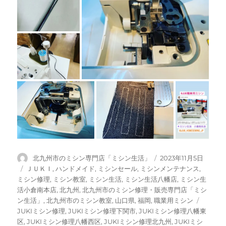
投
投
北九州市のミシン専門店「ミシン生活」
2023年11月5日
稿
稿
カ
ＪＵＫＩ
,
ハンドメイド
,
ミシンセール
,
ミシンメンテナンス
,
者
日:
テ
ミシン修理
,
ミシン教室
,
ミシン生活
,
ミシン生活八幡店
,
ミシン生
ゴ
活小倉南本店
,
北九州
,
北九州市のミシン修理・販売専門店「ミシ
リ
タ
ン生活」
,
北九州市のミシン教室
,
山口県
,
福岡
,
職業用ミシン
ー
グ
JUKIミシン修理
,
JUKIミシン修理下関市
,
JUKIミシン修理八幡東
区
,
JUKIミシン修理八幡西区
,
JUKIミシン修理北九州
,
JUKIミシ