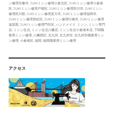
ン修理宗像市
,
JUKIミシン修理小倉北区
,
JUKIミシン修理小倉南
区
,
JUKIミシン修理戸畑区
,
JUKIミシン修理田川市
,
JUKIミシン
修理田川郡
,
JUKIミシン修理直方市
,
JUKIミシン修理福岡市
,
JUKIミシン修理若松区
,
JUKIミシン修理行橋市
,
JUKIミシン修理
遠賀郡
,
JUKIミシン修理門司区
,
ハンドメイド
,
ミシン
,
ミシン専門
店
,
ミシン生活
,
ミシン生活八幡店
,
ミシン生活小倉南本店
,
下関職
業用ミシン修理
,
八幡西区
,
北九州
,
北九州市
,
北九州市職業用ミシ
ン修理
,
小倉南区
,
福岡
,
福岡職業用ミシン修理
アクセス