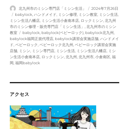
投
投
北九州市のミシン専門店「ミシン生活」
2024年7月26日
稿
稿
カ
babylock
,
ハンドメイド
,
ミシン修理
,
ミシン教室
,
ミシン生活
,
者
日:
テ
ミシン生活八幡店
,
ミシン生活小倉南本店
,
ロックミシン
,
北九州
ゴ
市のミシン修理・販売専門店「ミシン生活」
,
北九州市のミシン
リ
タ
教室
babylock
,
babylock(ベビーロック)
,
babylock北九州
,
ー
グ
babylock福岡正規代理店
,
babylock講習会実施店舗
,
ハンドメイ
ド
,
ベビーロック
,
ベビーロック北九州
,
ベビーロック講習会実施
店舗
,
ミシン
,
ミシン専門店
,
ミシン生活
,
ミシン生活八幡店
,
ミシ
ン生活小倉南本店
,
ロックミシン
,
北九州
,
北九州市
,
小倉南区
,
福
岡
,
福岡babylock
アクセス