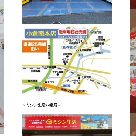
～ミシン生活八幡店～