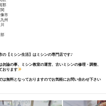
郡  

関  

像市  

九州 

川

部



市の【ミシン生活】はミシンの専門店です♪

は勿論の事、ミシン教室の運営、古いミシンの修理・調整、
ております
では無料となっておりますのでお気軽にお問い合わせ下さい