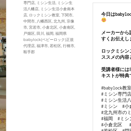
専門店
,
ミシン生活
,
ミシン生
活八幡店
,
ミシン生活小倉南本
今日はbaby
店
,
ロックミシン教室
,
下関市
,
中間市
,
八幡西区
,
北九州
,
宗像
市
,
宮若市
,
小倉北区
,
小倉南区
,
メーカーから
戸畑区
,
田川
,
福岡
,
福岡県
すくお伝えしま
babylock(ベビーロック)正規
代理店
,
福津市
,
若松区
,
行橋市
,
ロックミシン
鞍手郡
ススメの内容
受講者様には非
#babylock教
#ミシン専門店
#ミシン生活八
#ミシン  #小
#北九州市のミ
#福岡  #ミシン
#小倉北区   
#若松区  #門司