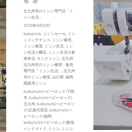
投
北九州市のミシン専門店「ミ
稿
シン生活」
者
投
2023年9月22日
稿
カ
babylock
,
ミシンセール
,
ミシ
日:
テ
ンメンテナンス
,
ミシン修理
,
ゴ
ミシン教室
,
ミシン生活
,
ミシ
リ
ン生活八幡店
,
ミシン生活小倉
ー
南本店
,
ロックミシン
,
北九州
,
北九州市のミシン修理・販売
専門店「ミシン生活」
,
北九州
市のミシン教室
,
山口県
,
福岡
,
職業用ミシン
タ
babylock(ベビーロック)下関
グ
市
,
babylock(ベビーロック)
北九州
,
babylock(べビーロッ
ク)正規代理店
,
babylock(ベ
ビーロック)福岡
,
bebylock(ベビーロック)教室
,
ハンドメイド
,
ミシン
,
ミシン