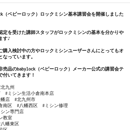
lock（ベビーロック）ロックミシン基本講習会を開催しました
認定を受けた講師スタッフがロックミシンの基本を分かりや
す♪

ご購入検討中の方やロックミシンユーザーさんにとってもオ
となっています。

売品のbabylock（ベビーロック）メーカー公式の講習会テ
室北九州 

  #ミシン生活小倉南本店 

幡店  #北九州市 

倉南区  #八幡西区  #ミシン修理 

シン専門店 

教室   

#八幡東区 

区  
