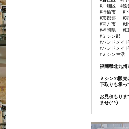
#戸畑区  #遠賀
#行橋市   #下
#京都郡   #宗
#直方市   #北
#福岡県   #田
#ミシン部

#ハンドメイド
#ハンドメイド
#ミシン生活

福岡県北九州
ミシンの販売
下取りも承っ
お見積もりま
ませ(^^)