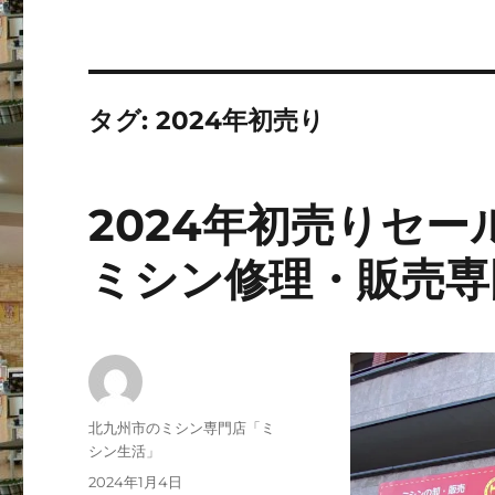
タグ:
2024年初売り
2024年初売りセ
ミシン修理・販売専
投
北九州市のミシン専門店「ミ
稿
シン生活」
者
投
2024年1月4日