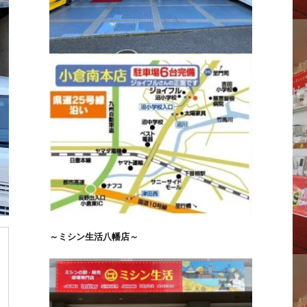
～ミシン生活八幡店～