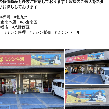
の特価商品も多数ご用意しております！皆様のご来店をスタ
りお待ちしております
#福岡　#北九州

倉南本店　#小倉南区

幡店　#八幡西区

店　#ミシン修理　#ミシン販売　#ミシンセール