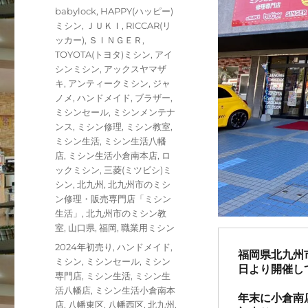
稿
カ
babylock
,
HAPPY(ハッピー)
日:
テ
ミシン
,
ＪＵＫＩ
,
RICCAR(リ
ゴ
ッカー)
,
ＳＩＮＧＥＲ
,
リ
TOYOTA(トヨタ)ミシン
,
アイ
ー
シンミシン
,
アックスヤマザ
キ
,
アンティークミシン
,
ジャ
ノメ
,
ハンドメイド
,
ブラザー
,
ミシンセール
,
ミシンメンテナ
ンス
,
ミシン修理
,
ミシン教室
,
ミシン生活
,
ミシン生活八幡
店
,
ミシン生活小倉南本店
,
ロ
ックミシン
,
三菱(ミツビシ)ミ
シン
,
北九州
,
北九州市のミシ
ン修理・販売専門店「ミシン
生活」
,
北九州市のミシン教
室
,
山口県
,
福岡
,
職業用ミシン
タ
2024年初売り
,
ハンドメイド
,
福岡県北九州
グ
ミシン
,
ミシンセール
,
ミシン
日より開催し
専門店
,
ミシン生活
,
ミシン生
活八幡店
,
ミシン生活小倉南本
年末に小倉南
店
,
八幡東区
,
八幡西区
,
北九州
,