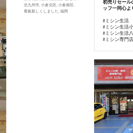
初売りセール
北九州市
,
小倉北区
,
小倉南区
,
ッフ一同心よ
看板新しくしました
,
福岡
#ミシン生活　
#ミシン生活小
#ミシン生活八
#ミシン専門