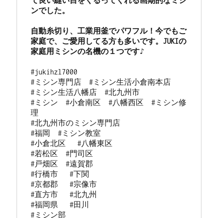
て良い縫い目をくるってくれる画期的なミシ
ンでした。

自動糸切り、工業用釜でパワフル！今でもご
家庭で、ご愛用してる方も多いです。JUKIの
家庭用ミシンの名機の１つです♪
#jukihzl7000

#ミシン専門店  #ミシン生活小倉南本店 

#ミシン生活八幡店  #北九州市 

#ミシン  #小倉南区  #八幡西区  #ミシン修
理 

#北九州市のミシン専門店 

#福岡  #ミシン教室   

#小倉北区   #八幡東区 

#若松区  #門司区  

#戸畑区  #遠賀郡  

#行橋市   #下関  

#京都郡   #宗像市  

#直方市   #北九州 

#福岡県   #田川

#ミシン部
