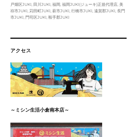
戸畑区JUKI
,
田川JUKI
,
福岡
,
福岡JUKI(ジューキ)正規代理店
,
美
祢市JUKI
,
苅田町JUKI
,
萩市JUKI
,
行橋市JUKI
,
遠賀郡JUKI
,
長門
市JUKI
,
門司区JUKI
,
鞍手郡JUKI
アクセス
～ミシン生活小倉南本店～