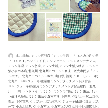
投
投
北九州市のミシン専門店「ミシン生活」
2023年9月30日
稿
稿
カ
ＪＵＫＩ
,
ハンドメイド
,
ミシンセール
,
ミシンメンテナンス
,
者
日:
テ
ミシン修理
,
ミシン教室
,
ミシン生活
,
ミシン生活八幡店
,
ミシン生
ゴ
活小倉南本店
,
北九州
,
北九州市のミシン修理・販売専門店「ミシ
リ
タ
ン生活」
,
北九州市のミシン教室
,
山口県
,
福岡
JUKI(ジューキ)
ー
グ
北九州
,
JUKI(ジューキ)職業用ミシンアタッチメント講習会
,
JUKI(ジューキ)職業用ミシンアタッチメント講習会福岡・北九
州・下関
,
ハンドメイド
,
ミシン
,
ミシン専門店
,
ミシン生活
,
ミシ
ン生活八幡店
,
ミシン生活小倉南本店
,
下関JUKI(ジューキ)正規代
理店
,
下関市JUKI
,
北九州
,
北九州JUKI(ジューキ)正規代理店
,
北九
州市
,
小倉北区JUKI
,
小倉南区
,
小倉南区JUKI
,
山陽小野田市JUKI
,