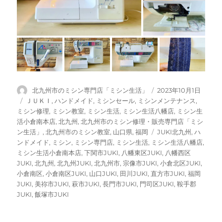
投
投
北九州市のミシン専門店「ミシン生活」
2023年10月1日
稿
稿
カ
ＪＵＫＩ
,
ハンドメイド
,
ミシンセール
,
ミシンメンテナンス
,
者
日:
テ
ミシン修理
,
ミシン教室
,
ミシン生活
,
ミシン生活八幡店
,
ミシン生
ゴ
活小倉南本店
,
北九州
,
北九州市のミシン修理・販売専門店「ミシ
リ
タ
ン生活」
,
北九州市のミシン教室
,
山口県
,
福岡
JUKI北九州
,
ハ
ー
グ
ンドメイド
,
ミシン
,
ミシン専門店
,
ミシン生活
,
ミシン生活八幡店
,
ミシン生活小倉南本店
,
下関市JUKI
,
八幡東区JUKI
,
八幡西区
JUKI
,
北九州
,
北九州JUKI
,
北九州市
,
宗像市JUKI
,
小倉北区JUKI
,
小倉南区
,
小倉南区JUKI
,
山口JUKI
,
田川JUKI
,
直方市JUKI
,
福岡
JUKI
,
美祢市JUKI
,
萩市JUKI
,
長門市JUKI
,
門司区JUKI
,
鞍手郡
JUKI
,
飯塚市JUKI