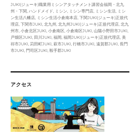
JUKI(ジューキ)職業用ミシンアタッチメント講習会福岡・北九
州・下関
,
ハンドメイド
,
ミシン
,
ミシン専門店
,
ミシン生活
,
ミシ
ン生活八幡店
,
ミシン生活小倉南本店
,
下関JUKI(ジューキ)正規代
理店
,
下関市JUKI
,
北九州
,
北九州JUKI(ジューキ)正規代理店
,
北九
州市
,
小倉北区JUKI
,
小倉南区
,
小倉南区JUKI
,
山陽小野田市JUKI
,
戸畑区JUKI
,
田川JUKI
,
福岡
,
福岡JUKI(ジューキ)正規代理店
,
美
祢市JUKI
,
苅田町JUKI
,
萩市JUKI
,
行橋市JUKI
,
遠賀郡JUKI
,
長門
市JUKI
,
門司区JUKI
,
鞍手郡JUKI
アクセス