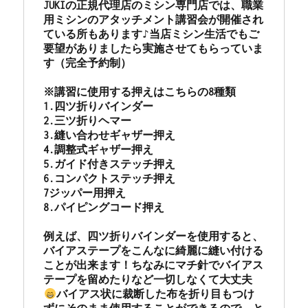
JUKIの正規代理店のミシン専門店では、職業
用ミシンのアタッチメント講習会が開催され
ている所もあります♪当店ミシン生活でもご
要望がありましたら実施させてもらっていま
す（完全予約制）

※講習に使用する押えはこちらの8種類

1.四ツ折りバインダー　

2.三ツ折りヘマー　

3.縫い合わせギャザー押え　

4.調整式ギャザー押え

5.ガイド付きステッチ押え　

6.コンパクトステッチ押え　

7ジッパー用押え　

8.パイピングコード押え

例えば、四ツ折りバインダーを使用すると、
バイアステープをこんなに綺麗に縫い付ける
ことが出来ます！ちなみにマチ針でバイアス
テープを留めたりなど一切しなくて大丈夫
バイアス状に裁断した布を折り目もつけ