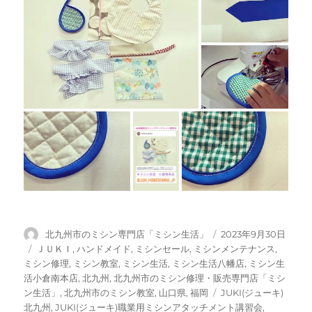
投
投
北九州市のミシン専門店「ミシン生活」
2023年9月30日
稿
稿
カ
ＪＵＫＩ
,
ハンドメイド
,
ミシンセール
,
ミシンメンテナンス
,
者
日:
テ
ミシン修理
,
ミシン教室
,
ミシン生活
,
ミシン生活八幡店
,
ミシン生
ゴ
活小倉南本店
,
北九州
,
北九州市のミシン修理・販売専門店「ミシ
リ
タ
ン生活」
,
北九州市のミシン教室
,
山口県
,
福岡
JUKI(ジューキ)
ー
グ
北九州
,
JUKI(ジューキ)職業用ミシンアタッチメント講習会
,