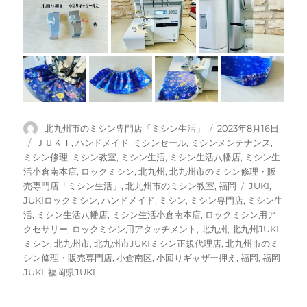
投
投
北九州市のミシン専門店「ミシン生活」
2023年8月16日
稿
稿
カ
ＪＵＫＩ
,
ハンドメイド
,
ミシンセール
,
ミシンメンテナンス
,
者
日:
テ
ミシン修理
,
ミシン教室
,
ミシン生活
,
ミシン生活八幡店
,
ミシン生
ゴ
活小倉南本店
,
ロックミシン
,
北九州
,
北九州市のミシン修理・販
リ
タ
売専門店「ミシン生活」
,
北九州市のミシン教室
,
福岡
JUKI
,
ー
グ
JUKIロックミシン
,
ハンドメイド
,
ミシン
,
ミシン専門店
,
ミシン生
活
,
ミシン生活八幡店
,
ミシン生活小倉南本店
,
ロックミシン用ア
クセサリー
,
ロックミシン用アタッチメント
,
北九州
,
北九州JUKI
ミシン
,
北九州市
,
北九州市JUKIミシン正規代理店
,
北九州市のミ
シン修理・販売専門店
,
小倉南区
,
小回りギャザー押え
,
福岡
,
福岡
JUKI
,
福岡県JUKI