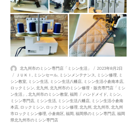
投
投
北九州市のミシン専門店「ミシン生活」
2023年8月2日
稿
稿
カ
ＪＵＫＩ
,
ミシンセール
,
ミシンメンテナンス
,
ミシン修理
,
ミ
者
日:
テ
シン教室
,
ミシン生活
,
ミシン生活八幡店
,
ミシン生活小倉南本店
,
ゴ
ロックミシン
,
北九州
,
北九州市のミシン修理・販売専門店「ミシ
リ
タ
ン生活」
,
北九州市のミシン教室
,
福岡
ハンドメイド
,
ミシン
,
ー
グ
ミシン専門店
,
ミシン生活
,
ミシン生活八幡店
,
ミシン生活小倉南
本店
,
ロックミシン
,
ロックミシン修理
,
北九州
,
北九州市
,
北九州
市ロックミシン修理
,
小倉南区
,
福岡
,
福岡県のミシン専門店
,
福岡
県北九州市のミシン専門店