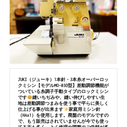
JUKI（ジューキ）1本針・3本糸オーバーロッ
クミシン【モデルMO-03D型】差動調節機能が
ついている糸調子手動タイプのロックミシン
です
縫いちぢみや、縫い伸びしやすい生
地は差動調節つまみを使う事で平らに美しく
仕上げる事が出来ます
家庭用ミシン針
（HAx1）を使用します。廃盤のモデルですの
で、もう販売はされていませんが今でも使っ