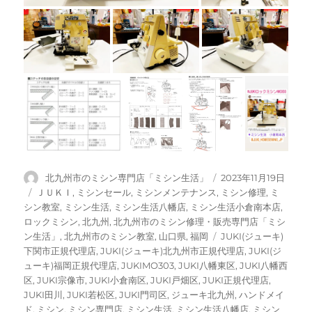
投
投
北九州市のミシン専門店「ミシン生活」
2023年11月19日
稿
稿
カ
ＪＵＫＩ
,
ミシンセール
,
ミシンメンテナンス
,
ミシン修理
,
ミ
者
日:
テ
シン教室
,
ミシン生活
,
ミシン生活八幡店
,
ミシン生活小倉南本店
,
ゴ
ロックミシン
,
北九州
,
北九州市のミシン修理・販売専門店「ミシ
リ
タ
ン生活」
,
北九州市のミシン教室
,
山口県
,
福岡
JUKI(ジューキ)
ー
グ
下関市正規代理店
,
JUKI(ジューキ)北九州市正規代理店
,
JUKI(ジ
ューキ)福岡正規代理店
,
JUKIMO303
,
JUKI八幡東区
,
JUKI八幡西
区
,
JUKI宗像市
,
JUKI小倉南区
,
JUKI戸畑区
,
JUKI正規代理店
,
JUKI田川
,
JUKI若松区
,
JUKI門司区
,
ジューキ北九州
,
ハンドメイ
ド
,
ミシン
,
ミシン専門店
,
ミシン生活
,
ミシン生活八幡店
,
ミシン