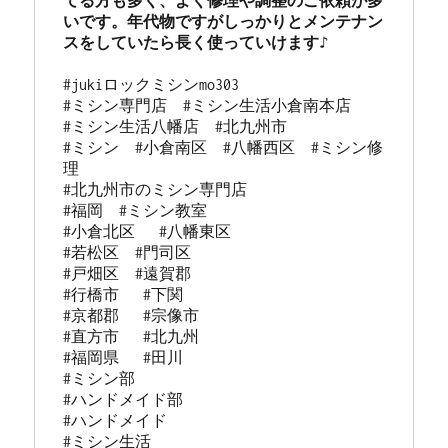
てる方も多く、よく修理や調整のご依頼が多
いです。年代物ですがしっかりとメンテナン
#jukiロックミシンmo303 

#ミシン専門店  #ミシン生活小倉南本店 

#ミシン生活八幡店  #北九州市 

#ミシン  #小倉南区  #八幡西区  #ミシン修
理 

#北九州市のミシン専門店 

#福岡  #ミシン教室   

#小倉北区   #八幡東区 

#若松区  #門司区  

#戸畑区  #遠賀郡  

#行橋市   #下関  

#京都郡   #宗像市  

#直方市   #北九州 

#福岡県   #田川

#ミシン部

#ハンドメイド部

#ハンドメイド

#ミシン生活
