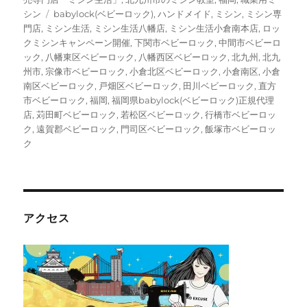
ー
タ
シン
babylock(ベビーロック)
,
ハンドメイド
,
ミシン
,
ミシン専
グ
門店
,
ミシン生活
,
ミシン生活八幡店
,
ミシン生活小倉南本店
,
ロッ
クミシンキャンペーン開催
,
下関市ベビーロック
,
中間市ベビーロ
ック
,
八幡東区ベビーロック
,
八幡西区ベビーロック
,
北九州
,
北九
州市
,
宗像市ベビーロック
,
小倉北区ベビーロック
,
小倉南区
,
小倉
南区ベビーロック
,
戸畑区ベビーロック
,
田川ベビーロック
,
直方
市ベビーロック
,
福岡
,
福岡県babylock(ベビーロック)正規代理
店
,
苅田町ベビーロック
,
若松区ベビーロック
,
行橋市ベビーロッ
ク
,
遠賀郡ベビーロック
,
門司区ベビーロック
,
飯塚市ベビーロッ
ク
アクセス