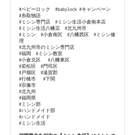
#ベビーロック　#babylock #キャンペーン

#糸取物語

#ミシン専門店  #ミシン生活小倉南本店 

#ミシン生活八幡店  #北九州市 

#ミシン  #小倉南区  #八幡西区  #ミシン修
理 

#北九州市のミシン専門店 

#福岡  #ミシン教室   

#小倉北区   #八幡東区 

#若松区  #門司区  

#戸畑区  #遠賀郡  

#行橋市   #下関  

#宗像市  

#北九州 

#福岡県  

#ミシン部

#ハンドメイド部

#ハンドメイド
