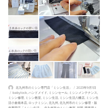
投
投
北九州市のミシン専門店「ミシン生活」
2023年9月1日
稿
稿
カ
babylock
,
ハンドメイド
,
ミシンセール
,
ミシンメンテナンス
,
者
日:
テ
ミシン修理
,
ミシン教室
,
ミシン生活
,
ミシン生活八幡店
,
ミシン生
ゴ
活小倉南本店
,
ロックミシン
,
北九州
,
北九州市のミシン修理・販
リ
売専門店「ミシン生活」
,
北九州市のミシン教室
,
福岡
,
職業用ミ