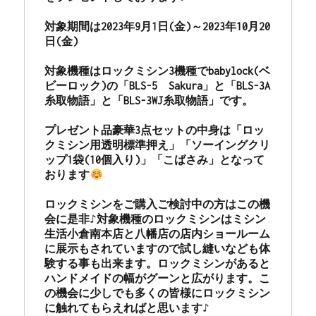
対象期間は2023年9月1日(金)～2023年10月20
日(金)

対象機種はロックミシン3機種でbabylock(ベ
ビーロック)の「BLS-5　Sakura」と「BLS-3A
糸取物語」と「BLS-3WJ糸取物語」です。

プレゼント品豪華3点セットの中身は「ロッ
クミシン用透明標準押え」「ソーイングクリ
ップ1袋(10個入り)」「こばさみ」となって
おります
ロックミシンをご購入ご検討中の方はこの機
会に是非♪対象機種のロックミシンはミシン
生活小倉南本店と八幡店の店内ショールーム
に展示もされていますので試し縫いなども体
験する事も出来ます。ロックミシンがあると
ハンドメイドの幅がグーンと広がります。こ
の機会に少しでも多くの皆様にロックミシン
に触れてもらえればと思います♪