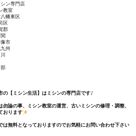
シン専門店 

教室   

#八幡東区 

区  

郡  

関  

像市  

九州 

川

部



市の【ミシン生活】はミシンの専門店です♪

は勿論の事、ミシン教室の運営、古いミシンの修理・調整、
ております
では無料となっておりますのでお気軽にお問い合わせ下さい