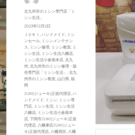
投
北九州市のミシン専門店「ミ
稿
シン生活」
者
投
2023年12月2日
稿
カ
ＪＵＫＩ
,
ハンドメイド
,
ミシ
日:
テ
ンセール
,
ミシンメンテナン
ゴ
ス
,
ミシン修理
,
ミシン教室
,
ミ
リ
シン生活
,
ミシン生活八幡店
,
ー
ミシン生活小倉南本店
,
北九
州
,
北九州市のミシン修理・販
売専門店「ミシン生活」
,
北九
州市のミシン教室
,
山口県
,
福
岡
タ
JUKI(ジューキ)正規代理店
,
ハ
グ
ンドメイド
,
ミシン
,
ミシン専
門店
,
ミシン生活
,
ミシン生活
八幡店
,
ミシン生活小倉南本
店
,
下関市JUKI(ジューキ)正規
代理店
,
八幡東区JUKI(ジュー
キ)正規代理店
,
八幡西区
,
八幡