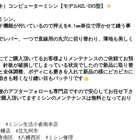
ーキ）コンピューターミシン【モデルHZL-DX5型】
シン。

ド機能が付いているので押えを0.1㎜単位で浮かせて縫う事
でレバー、一つで直線用の丸穴に切り替わり、薄地も美しく
にてご購入頂いてるお客様よりメンテナンスのご依頼てお預
。針板が破損してしまっている状況でしたので新品に取り替
と全体調整、ボディにも磨きを入れて新品の様にピカピカに
動きも軽くなり縫い目もバッチリです
後のアフターフォローも専門店ですので安心してお任せ下さ
ご購入頂いてますミシンのメンテナンスは無料となっており
  #ミシン生活小倉南本店 

幡店  #北九州市 

倉南区  #八幡西区  #ミシン修理 
