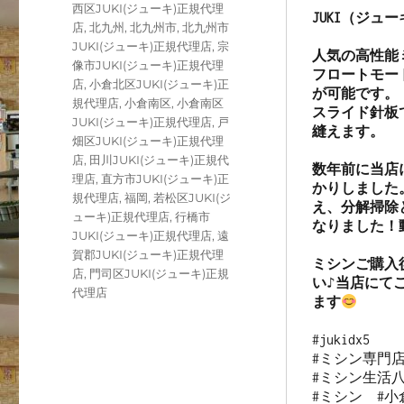
西区JUKI(ジューキ)正規代理
JUKI（ジュ
店
,
北九州
,
北九州市
,
北九州市
JUKI(ジューキ)正規代理店
,
宗
人気の高性能ミ
像市JUKI(ジューキ)正規代理
フロートモー
店
,
小倉北区JUKI(ジューキ)正
が可能です。

規代理店
,
小倉南区
,
小倉南区
スライド針板
JUKI(ジューキ)正規代理店
,
戸
縫えます。

畑区JUKI(ジューキ)正規代理
店
,
田川JUKI(ジューキ)正規代
数年前に当店
理店
,
直方市JUKI(ジューキ)正
かりしました
規代理店
,
福岡
,
若松区JUKI(ジ
え、分解掃除
ューキ)正規代理店
,
行橋市
なりました！
JUKI(ジューキ)正規代理店
,
遠
賀郡JUKI(ジューキ)正規代理
ミシンご購入
店
,
門司区JUKI(ジューキ)正規
い♪当店にて
代理店
ます
#jukidx5 

#ミシン専門店
#ミシン生活八
#ミシン  #小