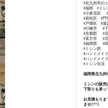
#北九州市のミ
#福岡  #ミシン
#小倉北区   
#若松区  #門司
#戸畑区  #遠賀
#行橋市   #下
#京都郡   #宗
#直方市   #北
#福岡県   #田
#ミシン部

#ハンドメイド
#ハンドメイド
#ミシン生活

福岡県北九州
ミシンの販売
下取りも承っ
お見積もりま
ませ(^^)