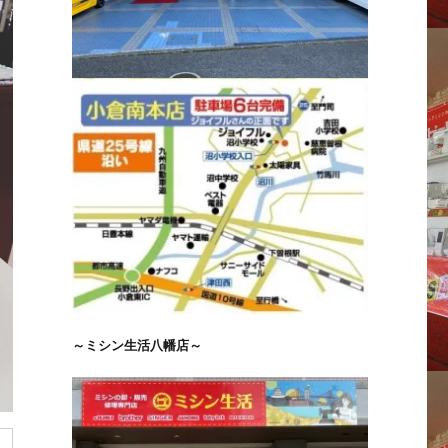
～ミシン生活八幡店～