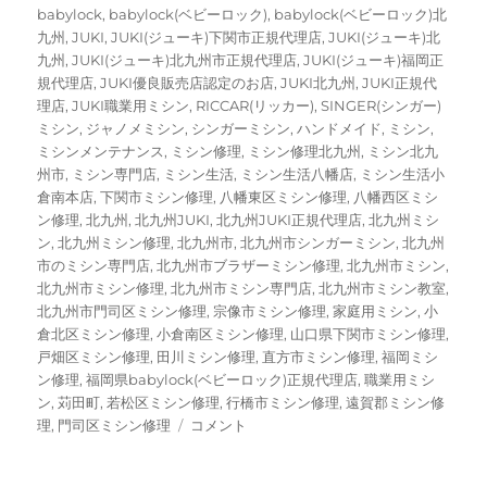
ー
グ
babylock
,
babylock(ベビーロック)
,
babylock(ベビーロック)北
九州
,
JUKI
,
JUKI(ジューキ)下関市正規代理店
,
JUKI(ジューキ)北
九州
,
JUKI(ジューキ)北九州市正規代理店
,
JUKI(ジューキ)福岡正
規代理店
,
JUKI優良販売店認定のお店
,
JUKI北九州
,
JUKI正規代
理店
,
JUKI職業用ミシン
,
RICCAR(リッカー)
,
SINGER(シンガー)
ミシン
,
ジャノメミシン
,
シンガーミシン
,
ハンドメイド
,
ミシン
,
ミシンメンテナンス
,
ミシン修理
,
ミシン修理北九州
,
ミシン北九
州市
,
ミシン専門店
,
ミシン生活
,
ミシン生活八幡店
,
ミシン生活小
倉南本店
,
下関市ミシン修理
,
八幡東区ミシン修理
,
八幡西区ミシ
ン修理
,
北九州
,
北九州JUKI
,
北九州JUKI正規代理店
,
北九州ミシ
ン
,
北九州ミシン修理
,
北九州市
,
北九州市シンガーミシン
,
北九州
市のミシン専門店
,
北九州市ブラザーミシン修理
,
北九州市ミシン
,
北九州市ミシン修理
,
北九州市ミシン専門店
,
北九州市ミシン教室
,
北九州市門司区ミシン修理
,
宗像市ミシン修理
,
家庭用ミシン
,
小
倉北区ミシン修理
,
小倉南区ミシン修理
,
山口県下関市ミシン修理
,
戸畑区ミシン修理
,
田川ミシン修理
,
直方市ミシン修理
,
福岡ミシ
ン修理
,
福岡県babylock(ベビーロック)正規代理店
,
職業用ミシ
ン
,
苅田町
,
若松区ミシン修理
,
行橋市ミシン修理
,
遠賀郡ミシン修
【ジ
理
,
門司区ミシン修理
コメント
ャ
ノ