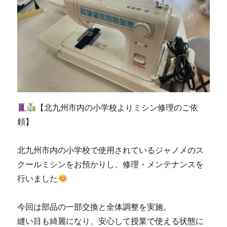
よ
り
ミ
シ
ン
修
理
調
整
の
【北九州市内の小学校よりミシン修理のご依
ご
頼】
依
頼
☆
北九州市内の小学校で使用されているジャノメのス
北
クールミシンをお預かりし、修理・メンテナンスを
九
行いました
州
市
の
今回は部品の一部交換と全体調整を実施。
ミ
縫い目も綺麗になり、安心して授業で使える状態に
シ