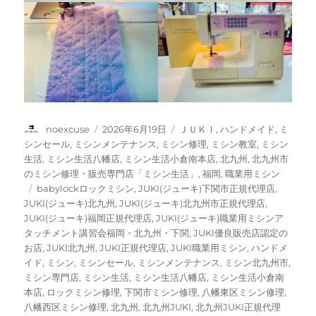
投
投
カ
noexcuse
2026年6月19日
ＪＵＫＩ
,
ハンドメイド
,
ミ
稿
稿
テ
シンセール
,
ミシンメンテナンス
,
ミシン修理
,
ミシン教室
,
ミシン
者
日:
ゴ
生活
,
ミシン生活八幡店
,
ミシン生活小倉南本店
,
北九州
,
北九州市
リ
のミシン修理・販売専門店「ミシン生活」
,
福岡
,
職業用ミシン
ー
タ
babylockロックミシン
,
JUKI(ジューキ)下関市正規代理店
,
グ
JUKI(ジューキ)北九州
,
JUKI(ジューキ)北九州市正規代理店
,
JUKI(ジューキ)福岡正規代理店
,
JUKI(ジューキ)職業用ミシンア
タッチメント講習会福岡・北九州・下関
,
JUKI優良販売店認定の
お店
,
JUKI北九州
,
JUKI正規代理店
,
JUKI職業用ミシン
,
ハンドメ
イド
,
ミシン
,
ミシンセール
,
ミシンメンテナンス
,
ミシン北九州市
,
ミシン専門店
,
ミシン生活
,
ミシン生活八幡店
,
ミシン生活小倉南
本店
,
ロックミシン修理
,
下関市ミシン修理
,
八幡東区ミシン修理
,
八幡西区ミシン修理
,
北九州
,
北九州JUKI
,
北九州JUKI正規代理