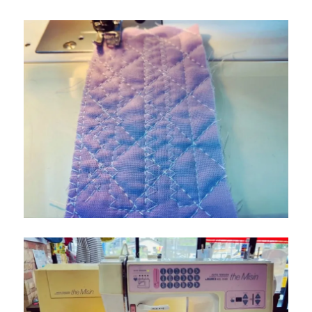
専
門
店
だ
か
ら
で
き
る
安
心
の
納
品
サ
ポ
ー
ト
【北
九
州
市