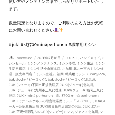
使い方やメンテナンスまでしっかりサポートいたし
ます。
数量限定となりますので、ご興味のある方はお気軽
にお問い合わせください
#juki #sl3700minäperhonen #職業用ミシン
投
投
カ
noexcuse
2026年7月18日
ＪＵＫＩ
,
ハンドメイド
,
ミ
稿
稿
テ
シンセール
,
ミシンメンテナンス
,
ミシン修理
,
ミシン生活
,
ミシン
者
日:
ゴ
生活八幡店
,
ミシン生活小倉南本店
,
北九州
,
北九州市のミシン修
リ
タ
理・販売専門店「ミシン生活」
,
福岡
,
職業用ミシン
babylock
,
ー
グ
babylock(ベビーロック)
,
babylock(ベビーロック)北九州
,
JUKI(ジューキ)下関市正規代理店
,
JUKI(ジューキ)北九州
,
JUKI(ジューキ)北九州市正規代理店
,
JUKI(ジューキ)福岡正規代
理店
,
JUKI×minä perhonen「SL-3700 minä perhonen」
,
JUKI×ミナ ペルホネンの限定職業用ミシン「SL-3700」
,
JUKIメ
ーカー公認取扱店舗
,
JUKI優良販売店認定のお店
,
JUKI北九州
,
JUKI正規代理店
,
SINGER(シンガー)ミシン
,
ジャノメ北九州
,
シ