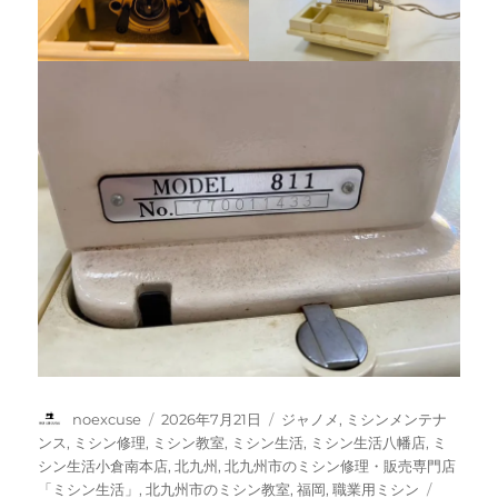
投
投
カ
noexcuse
2026年7月21日
ジャノメ
,
ミシンメンテナ
稿
稿
テ
ンス
,
ミシン修理
,
ミシン教室
,
ミシン生活
,
ミシン生活八幡店
,
ミ
者
日:
ゴ
シン生活小倉南本店
,
北九州
,
北九州市のミシン修理・販売専門店
リ
タ
「ミシン生活」
,
北九州市のミシン教室
,
福岡
,
職業用ミシン