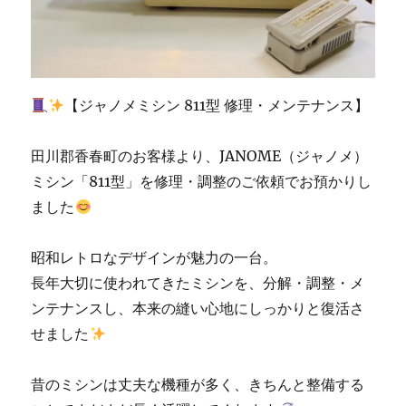
の
お
客
様
|
【ジャノメミシン 811型 修理・メンテナンス】
北
九
州
田川郡香春町のお客様より、JANOME（ジャノメ）
市
ミシン「811型」を修理・調整のご依頼でお預かりし
の
ました
ミ
シ
ン
昭和レトロなデザインが魅力の一台。
専
長年大切に使われてきたミシンを、分解・調整・メ
門
店
ンテナンスし、本来の縫い心地にしっかりと復活さ
「ミ
せました
シ
ン
生
昔のミシンは丈夫な機種が多く、きちんと整備する
活」