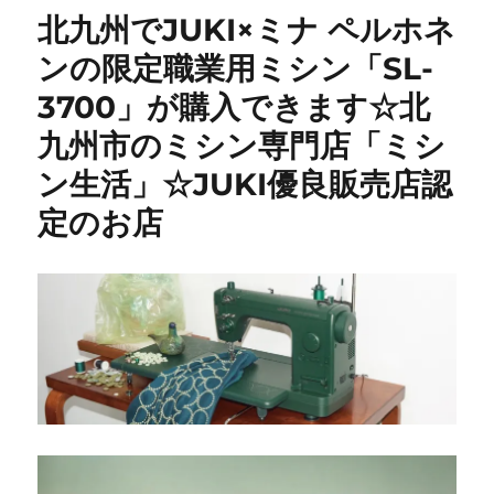
メ
北九州でJUKI×ミナ ペルホネ
811
型
ンの限定職業用ミシン「SL-
修
3700」が購入できます☆北
理】
昭
九州市のミシン専門店「ミシ
和
レ
ン生活」☆JUKI優良販売店認
ト
定のお店
ロ
な
名
機
を
メ
ン
テ
ナ
ン
ス
｜
田