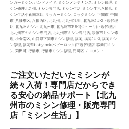
ンガーミシン
,
ハンドメイド
,
ミシンメンテナンス
,
ミシン修理
,
ミ
シン修理北九州
,
ミシン専門店
,
ミシン生活
,
ミシン生活八幡店
,
ミ
シン生活小倉南本店
,
リッカーミシン
,
ロックミシン
,
下関市
,
中間
市
,
八幡東区
,
八幡西区
,
北九州
,
北九州JUKI
,
北九州JUKI正規代理
店
,
北九州ミシン
,
北九州市
,
北九州市JUKI(ジューキ)正規代理店
,
北九州市のミシン専門店
,
北九州市ミシン専門店
,
宗像市ミシン修
理
,
小倉南区
,
山口県下関市ミシン修理
,
福岡
,
福岡JUKI
,
福岡ミシ
ン修理
,
福岡県babylock(ベビーロック)正規代理店
,
職業用ミシ
北
ン
,
苅田町
,
行橋市
,
行橋市ミシン修理
,
門司区
コメント
九
州
で
ご注文いただいたミシンが
JUKI×
ミ
続々入荷！専門店だからでき
ナ
る安心の納品サポート【北九
ペ
ル
州市のミシン修理・販売専門
ホ
ネ
店「ミシン生活」】
ン
の
限