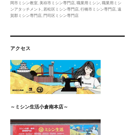
岡市ミシン教室
,
美祢市ミシン専門店
,
職業用ミシン
,
職業用ミシ
ンアタッチメント
,
若松区ミシン専門店
,
行橋市ミシン専門店
,
遠
賀郡ミシン専門店
,
門司区ミシン専門店
アクセス
～ミシン生活小倉南本店～