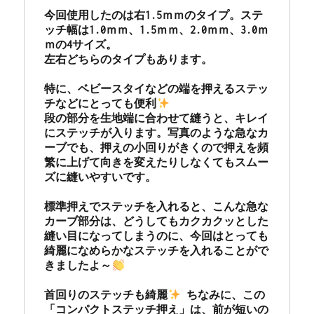
今回使用したのは右1.5ｍｍのタイプ。ステ
ッチ幅は1.0ｍｍ、1.5ｍｍ、2.0ｍｍ、3.0ｍ
ｍの4サイズ。

左右どちらのタイプもあります。

特に、ベビースタイなどの端を押えるステッ
チなどにとっても便利
段の部分を生地端に合わせて縫うと、キレイ
にステッチが入ります。写真のような急なカ
ーブでも、押えの小回りがきくので押えを頻
繁に上げて向きを変えたりしなくてもスムー
ズに縫いやすいです。

標準押えでステッチを入れると、こんな急な
カーブ部分は、どうしてもカクカクッとした
縫い目になってしまうのに、今回はとっても
綺麗になめらかなステッチを入れることがで
きましたよ～
首回りのステッチも綺麗
 ちなみに、この
「コンパクトステッチ押え」は、前が短いの