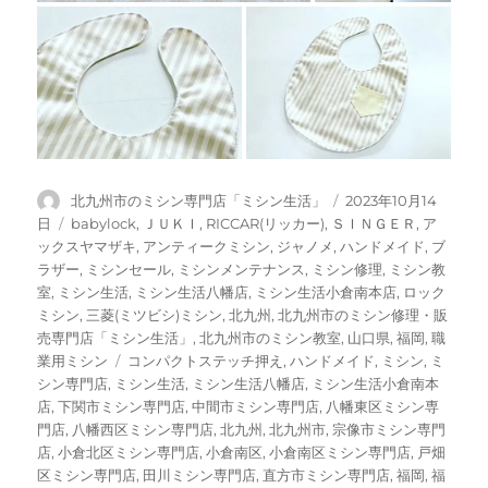
投
投
北九州市のミシン専門店「ミシン生活」
2023年10月14
稿
稿
カ
日
babylock
,
ＪＵＫＩ
,
RICCAR(リッカー)
,
ＳＩＮＧＥＲ
,
ア
者
日:
テ
ックスヤマザキ
,
アンティークミシン
,
ジャノメ
,
ハンドメイド
,
ブ
ゴ
ラザー
,
ミシンセール
,
ミシンメンテナンス
,
ミシン修理
,
ミシン教
リ
室
,
ミシン生活
,
ミシン生活八幡店
,
ミシン生活小倉南本店
,
ロック
ー
ミシン
,
三菱(ミツビシ)ミシン
,
北九州
,
北九州市のミシン修理・販
売専門店「ミシン生活」
,
北九州市のミシン教室
,
山口県
,
福岡
,
職
タ
業用ミシン
コンパクトステッチ押え
,
ハンドメイド
,
ミシン
,
ミ
グ
シン専門店
,
ミシン生活
,
ミシン生活八幡店
,
ミシン生活小倉南本
店
,
下関市ミシン専門店
,
中間市ミシン専門店
,
八幡東区ミシン専
門店
,
八幡西区ミシン専門店
,
北九州
,
北九州市
,
宗像市ミシン専門
店
,
小倉北区ミシン専門店
,
小倉南区
,
小倉南区ミシン専門店
,
戸畑
区ミシン専門店
,
田川ミシン専門店
,
直方市ミシン専門店
,
福岡
,
福