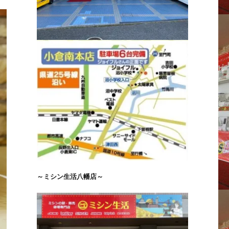
～ミシン生活八幡店～