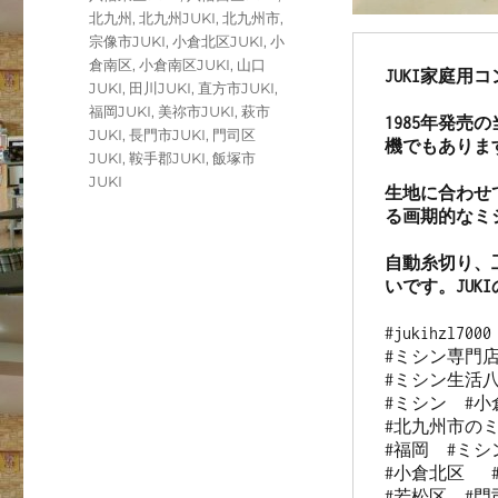
北九州
,
北九州JUKI
,
北九州市
,
宗像市JUKI
,
小倉北区JUKI
,
小
倉南区
,
小倉南区JUKI
,
山口
JUKI家庭用
JUKI
,
田川JUKI
,
直方市JUKI
,
福岡JUKI
,
美祢市JUKI
,
萩市
1985年発
JUKI
,
長門市JUKI
,
門司区
機でもありま
JUKI
,
鞍手郡JUKI
,
飯塚市
JUKI
生地に合わせ
る画期的なミ
自動糸切り、
いです。JUK
#jukihzl7000

#ミシン専門店
#ミシン生活八
#ミシン  #小
#北九州市のミ
#福岡  #ミシン
#小倉北区   
#若松区  #門司