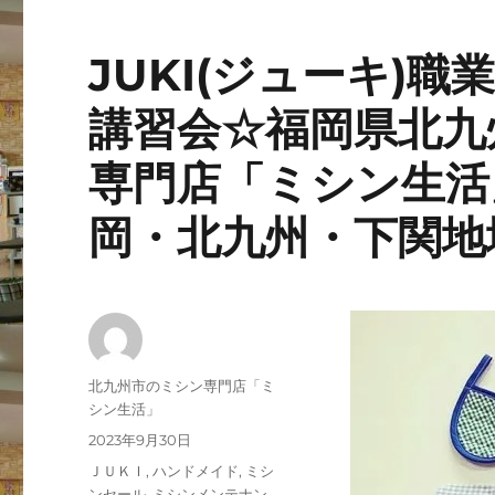
JUKI(ジューキ)
講習会☆福岡県北九
専門店「ミシン生活」
岡・北九州・下関地
投
北九州市のミシン専門店「ミ
稿
シン生活」
者
投
2023年9月30日
稿
カ
ＪＵＫＩ
,
ハンドメイド
,
ミシ
日:
テ
ンセール
,
ミシンメンテナン