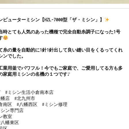
コンピューターミシン【HZL-7000型「ザ・ミシン」】
売の当時とても人気のあった機種で完全自動糸調子になった1号
す
て糸の量を自動的に1針1針出して良い縫い目をくるってくれ
シンでした。

工業用釜でパワフル！今でもご家庭で、ご愛用してる方も多
Iの家庭用ミシンの名機の１つです♪
  #ミシン生活小倉南本店 

幡店  #北九州市 

倉南区  #八幡西区  #ミシン修理 

シン専門店 

教室   

#八幡東区 

区  
