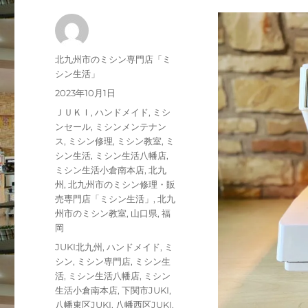
投
北九州市のミシン専門店「ミ
稿
シン生活」
者
投
2023年10月1日
稿
カ
ＪＵＫＩ
,
ハンドメイド
,
ミシ
日:
テ
ンセール
,
ミシンメンテナン
ゴ
ス
,
ミシン修理
,
ミシン教室
,
ミ
リ
シン生活
,
ミシン生活八幡店
,
ー
ミシン生活小倉南本店
,
北九
州
,
北九州市のミシン修理・販
売専門店「ミシン生活」
,
北九
州市のミシン教室
,
山口県
,
福
岡
タ
JUKI北九州
,
ハンドメイド
,
ミ
グ
シン
,
ミシン専門店
,
ミシン生
活
,
ミシン生活八幡店
,
ミシン
生活小倉南本店
,
下関市JUKI
,
八幡東区JUKI
,
八幡西区JUKI
,