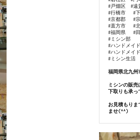
#戸畑区  #遠賀
#行橋市   #下
#京都郡   #宗
#直方市   #北
#福岡県   #田
#ミシン部

#ハンドメイド
#ハンドメイド
#ミシン生活

福岡県北九州
ミシンの販売
下取りも承っ
お見積もりま
ませ(^^)