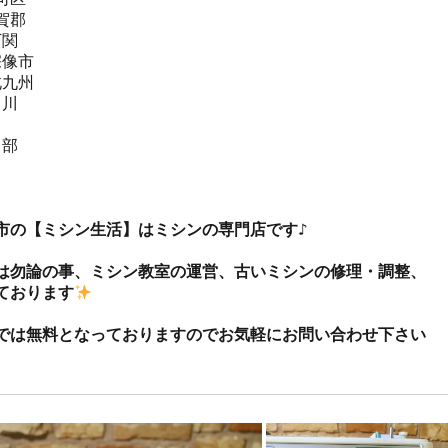
郡  

関  

像市  

九州 

川

部



市の【ミシン生活】はミシンの専門店です♪

は勿論の事、ミシン教室の運営、古いミシンの修理・調整、
ております
では無料となっておりますのでお気軽にお問い合わせ下さい