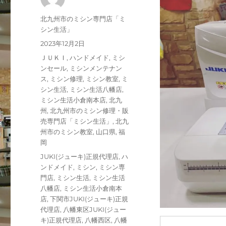
投
北九州市のミシン専門店「ミ
稿
シン生活」
者
投
2023年12月2日
稿
カ
ＪＵＫＩ
,
ハンドメイド
,
ミシ
日:
テ
ンセール
,
ミシンメンテナン
ゴ
ス
,
ミシン修理
,
ミシン教室
,
ミ
リ
シン生活
,
ミシン生活八幡店
,
ー
ミシン生活小倉南本店
,
北九
州
,
北九州市のミシン修理・販
売専門店「ミシン生活」
,
北九
州市のミシン教室
,
山口県
,
福
岡
タ
JUKI(ジューキ)正規代理店
,
ハ
グ
ンドメイド
,
ミシン
,
ミシン専
門店
,
ミシン生活
,
ミシン生活
八幡店
,
ミシン生活小倉南本
店
,
下関市JUKI(ジューキ)正規
代理店
,
八幡東区JUKI(ジュー
キ)正規代理店
,
八幡西区
,
八幡