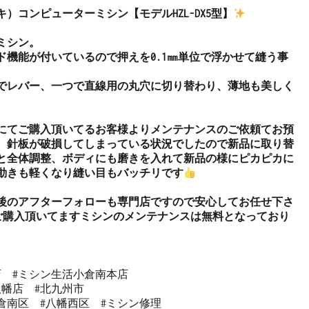
ーキ）コンピューターミシン【モデルHZL-DX5型】
シン。

ド機能が付いているので押えを0.1㎜単位で浮かせて縫う事
でレバー、一つで直線用の丸穴に切り替わり、薄地も美しく
にてご購入頂いてるお客様よりメンテナンスのご依頼てお預
。針板が破損してしまっている状況でしたので新品に取り替
と全体調整、ボディにも磨きを入れて新品の様にピカピカに
動きも軽くなり縫い目もバッチリです
後のアフターフォローも専門店ですので安心してお任せ下さ
ご購入頂いてますミシンのメンテナンスは無料となっており
  #ミシン生活小倉南本店 

幡店  #北九州市 

倉南区  #八幡西区  #ミシン修理 
