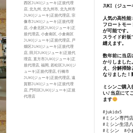
西区JUKI(ジューキ)正規代理
JUKI（ジュ
店
,
北九州
,
北九州市
,
北九州市
JUKI(ジューキ)正規代理店
,
宗
人気の高性能ミ
像市JUKI(ジューキ)正規代理
フロートモー
店
,
小倉北区JUKI(ジューキ)正
が可能です。

規代理店
,
小倉南区
,
小倉南区
スライド針板
JUKI(ジューキ)正規代理店
,
戸
縫えます。

畑区JUKI(ジューキ)正規代理
店
,
田川JUKI(ジューキ)正規代
数年前に当店
理店
,
直方市JUKI(ジューキ)正
かりしました
規代理店
,
福岡
,
若松区JUKI(ジ
え、分解掃除
ューキ)正規代理店
,
行橋市
なりました！
JUKI(ジューキ)正規代理店
,
遠
賀郡JUKI(ジューキ)正規代理
ミシンご購入
店
,
門司区JUKI(ジューキ)正規
い♪当店にて
代理店
ます
#jukidx5 

#ミシン専門店
#ミシン生活八
#ミシン  #小