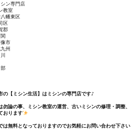
シン専門店 

教室   

#八幡東区 

区  

郡  

関  

像市  

九州 

川

部



市の【ミシン生活】はミシンの専門店です♪

は勿論の事、ミシン教室の運営、古いミシンの修理・調整、
ております
では無料となっておりますのでお気軽にお問い合わせ下さい