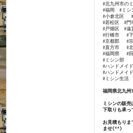
#北九州市のミ
#福岡  #ミシン
#小倉北区   
#若松区  #門司
#戸畑区  #遠賀
#行橋市   #下
#京都郡   #宗
#直方市   #北
#福岡県   #田
#ミシン部

#ハンドメイド
#ハンドメイド
#ミシン生活

福岡県北九州
ミシンの販売
下取りも承っ
お見積もりま
ませ(^^)