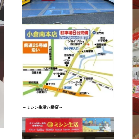
～ミシン生活八幡店～