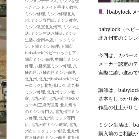
シンメンテナンス
,
ミシンを使
ったハンドメイド手作り教室
,
【babyloc
ミシン修理
,
ミシン修理北九
州
,
ミシン専門店
,
ミシン教室
,
ミシン教室北九州市
,
ミシン生
babylock
活
,
ミシン生活八幡店
,
ミシン
北九州市のミシン
生活小倉南本店
,
ロックミシ
ン
,
下関ミシン修理
,
下関市
babylock(ベビーロック)
,
下
今回は、カバース
関市ミシン修理
,
中間市ミシン
メーカー認定のテ
修理
,
八幡東区ミシン修理
,
八
実際に縫い進めて
幡西区
,
八幡西区ミシン修理
,
北九州
,
北九州babylock(ベビ
ーロック)
,
北九州JUKI
,
北九州
講師は、babyl
ミシン修理
,
北九州ミシン教
基本をしっかり身
室
,
北九州市
,
北九州市JUKI(ジ
ューキ)正規代理店
,
北九州市
作品の仕上がりも
のミシン専門店
,
北九州市ミシ
ン修理
,
北九州市ミシン専門
ミシン生活は、ba
店
,
北九州市ミシン教室
,
北九
州市ロックミシン修理
,
北九州
購入前のご相談か
市八幡西区ミシン修理
,
北九州