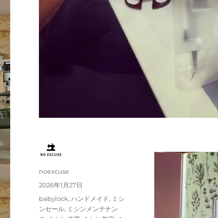
投
noexcuse
稿
投
2026年1月27日
者
稿
カ
babylock
,
ハンドメイド
,
ミシ
日:
テ
ンセール
,
ミシンメンテナン