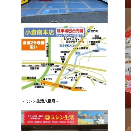
～ミシン生活八幡店～