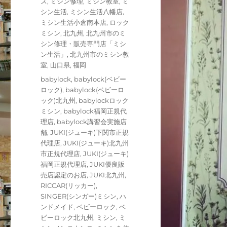
ゴ
ス
,
ミシン修理
,
ミシン教室
,
ミ
リ
シン生活
,
ミシン生活八幡店
,
ー
ミシン生活小倉南本店
,
ロック
ミシン
,
北九州
,
北九州市のミ
シン修理・販売専門店「ミシ
ン生活」
,
北九州市のミシン教
室
,
山口県
,
福岡
タ
babylock
,
babylock(ベビー
グ
ロック)
,
babylock(ベビーロ
ック)北九州
,
babylockロック
ミシン
,
babylock福岡正規代
理店
,
babylock講習会実施店
舗
,
JUKI(ジューキ)下関市正規
代理店
,
JUKI(ジューキ)北九州
市正規代理店
,
JUKI(ジューキ)
福岡正規代理店
,
JUKI優良販
売店認定のお店
,
JUKI北九州
,
RICCAR(リッカー)
,
SINGER(シンガー)ミシン
,
ハ
ンドメイド
,
ベビーロック
,
ベ
ビーロック北九州
,
ミシン
,
ミ