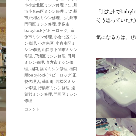
市小倉北区ミシン修理
,
北九州
「北九州でbaby
市小倉南区ミシン修理
,
北九州
市戸畑区ミシン修理
,
北九州市
そう思っていただ
門司区ミシン修理
,
宗像市
babylock(ベビーロック)
,
宗
気になる方は、ぜ
像市ミシン修理
,
小倉北区ミシ
ン修理
,
小倉南区
,
小倉南区ミ
シン修理
,
山口県下関市ミシン
修理
,
戸畑区ミシン修理
,
田川
ミシン修理
,
直方市ミシン修
理
,
福岡
,
福岡ミシン修理
,
福岡
県babylock(ベビーロック)正
規代理店
,
苅田町
,
若松区ミシ
ン修理
,
行橋市ミシン修理
,
遠
賀郡ミシン修理
,
門司区ミシン
修理
北
コメント
九
州
市
babylock（ベ