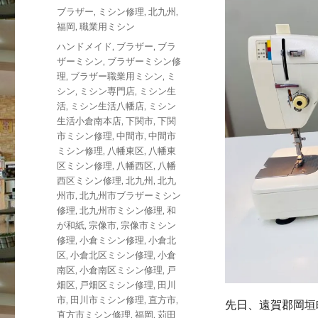
稿
カ
ブラザー
,
ミシン修理
,
北九州
,
日:
テ
福岡
,
職業用ミシン
ゴ
タ
ハンドメイド
,
ブラザー
,
ブラ
リ
グ
ザーミシン
,
ブラザーミシン修
ー
理
,
ブラザー職業用ミシン
,
ミ
シン
,
ミシン専門店
,
ミシン生
活
,
ミシン生活八幡店
,
ミシン
生活小倉南本店
,
下関市
,
下関
市ミシン修理
,
中間市
,
中間市
ミシン修理
,
八幡東区
,
八幡東
区ミシン修理
,
八幡西区
,
八幡
西区ミシン修理
,
北九州
,
北九
州市
,
北九州市ブラザーミシン
修理
,
北九州市ミシン修理
,
和
が和紙
,
宗像市
,
宗像市ミシン
修理
,
小倉ミシン修理
,
小倉北
区
,
小倉北区ミシン修理
,
小倉
南区
,
小倉南区ミシン修理
,
戸
畑区
,
戸畑区ミシン修理
,
田川
市
,
田川市ミシン修理
,
直方市
,
先日、遠賀郡岡垣
直方市ミシン修理
,
福岡
,
苅田