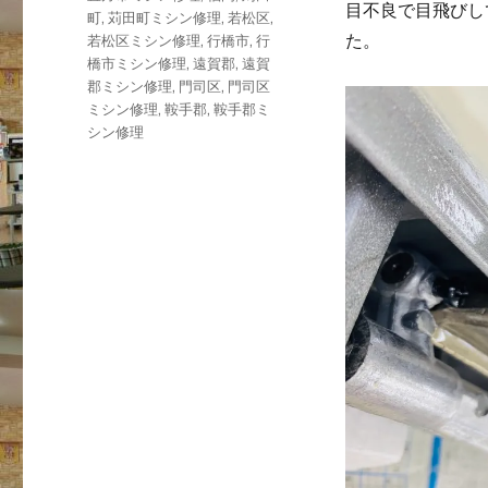
目不良で目飛びし
町
,
苅田町ミシン修理
,
若松区
,
た。
若松区ミシン修理
,
行橋市
,
行
橋市ミシン修理
,
遠賀郡
,
遠賀
郡ミシン修理
,
門司区
,
門司区
ミシン修理
,
鞍手郡
,
鞍手郡ミ
シン修理