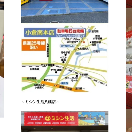
～ミシン生活八幡店～