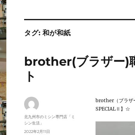
タグ:
和が和紙
brother(ブラザ
ト
brother（ブラザ
SPECIALⅡ】☆
投
北九州市のミシン専門店「ミ
稿
シン生活」
者
投
2022年2月11日