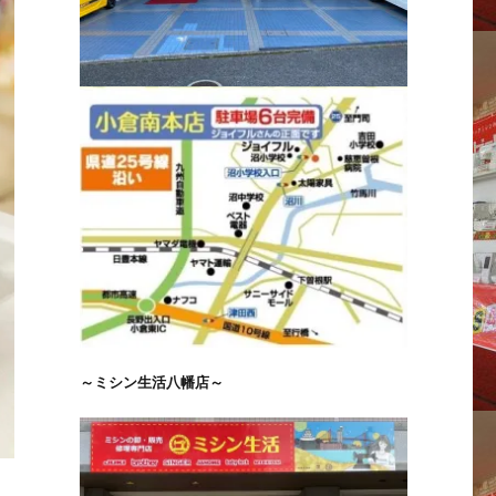
～ミシン生活八幡店～