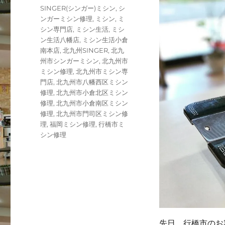
ゴ
タ
SINGER(シンガー)ミシン
,
シ
リ
グ
ンガーミシン修理
,
ミシン
,
ミ
ー
シン専門店
,
ミシン生活
,
ミシ
ン生活八幡店
,
ミシン生活小倉
南本店
,
北九州SINGER
,
北九
州市シンガーミシン
,
北九州市
ミシン修理
,
北九州市ミシン専
門店
,
北九州市八幡西区ミシン
修理
,
北九州市小倉北区ミシン
修理
,
北九州市小倉南区ミシン
修理
,
北九州市門司区ミシン修
理
,
福岡ミシン修理
,
行橋市ミ
シン修理
先日、行橋市のお