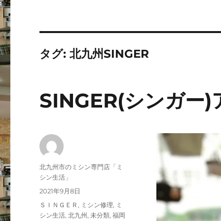
タグ:
北九州SINGER
SINGER(シンガ
投
北九州市のミシン専門店「ミ
稿
シン生活」
者
投
2021年9月8日
稿
カ
ＳＩＮＧＥＲ
,
ミシン修理
,
ミ
日:
テ
シン生活
,
北九州
,
未分類
,
福岡