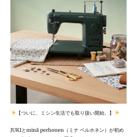
川
郡
香
春
町
の
お
客
様
の
ご
依
頼
☆
北
九
州
【ついに、ミシン生活でも取り扱い開始。】
市
の
ミ
JUKIとminä perhonen（ミナ ペルホネン）が初め
シ