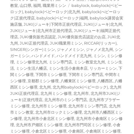
タ
教室
,
山口県
,
福岡
,
職業用ミシン
babylock
,
babylock(ベビー
グ
ロック)
,
babylock(ベビーロック)北九州
,
babylock(べビーロッ
ク)正規代理店
,
babylock(ベビーロック)福岡
,
babylock講習会実
施店舗
,
JUKI(ジューキ)下関市正規代理店
,
JUKI(ジューキ)北九州
,
JUKI(ジューキ)北九州市正規代理店
,
JUKI(ジューキ)福岡正規代
理店
,
JUKI優良販売店認定
,
JUKI優良販売店認定のお店
,
JUKI北
九州
,
JUKI正規代理店
,
JUKI職業用ミシン
,
RICCAR(リッカー)
,
SINGER(シンガー)ミシン
,
ジャノメミシン
,
ジャノメ北九州
,
シン
ガーミシン
,
ハンドメイド
,
ハンドメイド北九州
,
ミシン
,
ミシン修
理
,
ミシン修理北九州
,
ミシン専門店
,
ミシン教室北九州
,
ミシン生
活
,
ミシン生活八幡店
,
ミシン生活小倉南本店
,
リッカーミシン
,
下
関ミシン修理
,
下関市ミシン修理
,
下関市ミシン専門店
,
中間市ミ
シン修理
,
京都郡ミシン修理
,
八幡東区ミシン修理
,
八幡西区
,
八幡
西区ミシン修理
,
北九州
,
北九州babylock(ベビーロック)
,
北九州
JUKI正規代理店
,
北九州ミシン修理
,
北九州市
,
北九州市JUKI(ジ
ューキ)正規代理店
,
北九州市のミシン専門店
,
北九州市ブラザー
ミシン修理
,
北九州市ミシン修理
,
北九州市ミシン専門店
,
北九州
市ミシン教室
,
北九州市ロックミシン修理
,
北九州市八幡西区ミシ
ン修理
,
北九州市小倉北区ミシン修理
,
北九州市小倉南区ミシン修
理
,
北九州市戸畑区ミシン修理
,
北九州市門司区ミシン修理
,
小倉
ミシン修理
,
小倉北区ミシン修理
,
小倉南区
,
小倉南区ミシン修理
,