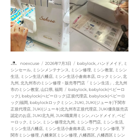
投
投
カ
noexcuse
2026年7月3日
babylock
,
ハンドメイド
,
ミ
稿
稿
テ
シンセール
,
ミシンメンテナンス
,
ミシン修理
,
ミシン教室
,
ミシン
者
日:
ゴ
生活
,
ミシン生活八幡店
,
ミシン生活小倉南本店
,
ロックミシン
,
北
リ
九州
,
北九州市のミシン修理・販売専門店「ミシン生活」
,
北九州
ー
タ
市のミシン教室
,
山口県
,
福岡
babylock
,
babylock(ベビーロ
グ
ック)
,
babylock(べビーロック)正規代理店
,
babylock(ベビーロ
ック)福岡
,
babylockロックミシン
,
JUKI
,
JUKI(ジューキ)下関市
正規代理店
,
JUKI(ジューキ)北九州市正規代理店
,
JUKI優良販売店
認定のお店
,
JUKI北九州
,
JUKI職業用ミシン
,
ハンドメイド
,
ベビ
ーロック
,
ミシン
,
ミシン修理北九州
,
ミシン専門店
,
ミシン生活
,
ミシン生活八幡店
,
ミシン生活小倉南本店
,
ロックミシン修理
,
下
関市ミシン修理
,
八幡東区ミシン修理
,
八幡西区
,
八幡西区ミシン