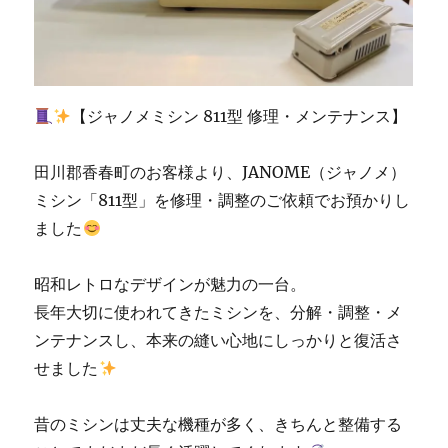
の
お
客
様
|
【ジャノメミシン 811型 修理・メンテナンス】
北
九
州
田川郡香春町のお客様より、JANOME（ジャノメ）
市
ミシン「811型」を修理・調整のご依頼でお預かりし
の
ました
ミ
シ
ン
昭和レトロなデザインが魅力の一台。
専
長年大切に使われてきたミシンを、分解・調整・メ
門
店
ンテナンスし、本来の縫い心地にしっかりと復活さ
「ミ
せました
シ
ン
生
昔のミシンは丈夫な機種が多く、きちんと整備する
活」