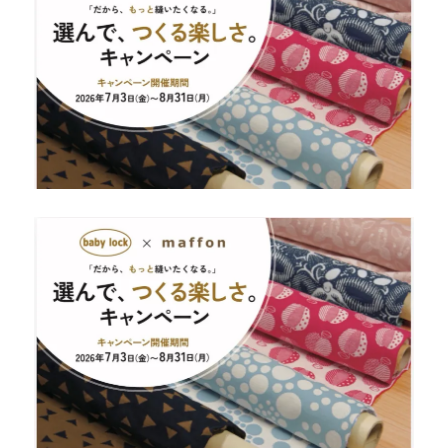
専
門
店
だ
か
ら
で
き
る
安
心
の
納
品
サ
ポ
ー
ト
【北
九
州
市