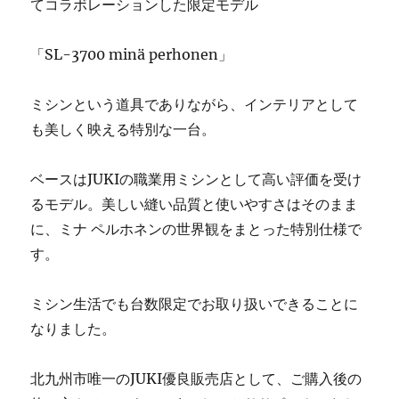
てコラボレーションした限定モデル
ン
修
理
「SL-3700 minä perhonen」
販
売
ミシンという道具でありながら、インテリアとして
専
門
も美しく映える特別な一台。
店
「ミ
ベースはJUKIの職業用ミシンとして高い評価を受け
シ
ン
るモデル。美しい縫い品質と使いやすさはそのまま
生
に、ミナ ペルホネンの世界観をまとった特別仕様で
活」
す。
☆
に
ミシン生活でも台数限定でお取り扱いできることに
なりました。
北九州市唯一のJUKI優良販売店として、ご購入後の