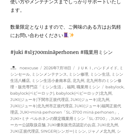
使い方やメンテナンスまでしっかりサポートいたし
ます。
数量限定となりますので、ご興味のある方はお気軽
にお問い合わせください
#juki #sl3700minäperhonen #職業用ミシン
投
投
カ
noexcuse
2026年7月18日
ＪＵＫＩ
,
ハンドメイド
,
ミ
稿
稿
テ
シンセール
,
ミシンメンテナンス
,
ミシン修理
,
ミシン生活
,
ミシン
者
日:
ゴ
生活八幡店
,
ミシン生活小倉南本店
,
北九州
,
北九州市のミシン修
リ
タ
理・販売専門店「ミシン生活」
,
福岡
,
職業用ミシン
babylock
,
ー
グ
babylock(ベビーロック)
,
babylock(ベビーロック)北九州
,
JUKI(ジューキ)下関市正規代理店
,
JUKI(ジューキ)北九州
,
JUKI(ジューキ)北九州市正規代理店
,
JUKI(ジューキ)福岡正規代
理店
,
JUKI×minä perhonen「SL-3700 minä perhonen」
,
JUKI×ミナ ペルホネンの限定職業用ミシン「SL-3700」
,
JUKIメ
ーカー公認取扱店舗
,
JUKI優良販売店認定のお店
,
JUKI北九州
,
JUKI正規代理店
,
SINGER(シンガー)ミシン
,
ジャノメ北九州
,
シ