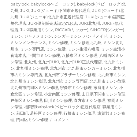
ー
グ
babylock
,
babylock(ベビーロック)
,
babylock(ベビーロック)北
九州
,
JUKI
,
JUKI(ジューキ)下関市正規代理店
,
JUKI(ジューキ)北
九州
,
JUKI(ジューキ)北九州市正規代理店
,
JUKI(ジューキ)福岡正
規代理店
,
JUKI優良販売店認定のお店
,
JUKI北九州
,
JUKI正規代
理店
,
JUKI職業用ミシン
,
RICCAR(リッカー)
,
SINGER(シンガー)
ミシン
,
ジャノメミシン
,
シンガーミシン
,
ハンドメイド
,
ミシン
,
ミシンメンテナンス
,
ミシン修理
,
ミシン修理北九州
,
ミシン北九
州市
,
ミシン専門店
,
ミシン生活
,
ミシン生活八幡店
,
ミシン生活小
倉南本店
,
下関市ミシン修理
,
八幡東区ミシン修理
,
八幡西区ミシ
ン修理
,
北九州
,
北九州JUKI
,
北九州JUKI正規代理店
,
北九州ミシ
ン
,
北九州ミシン修理
,
北九州市
,
北九州市シンガーミシン
,
北九州
市のミシン専門店
,
北九州市ブラザーミシン修理
,
北九州市ミシン
,
北九州市ミシン修理
,
北九州市ミシン専門店
,
北九州市ミシン教室
,
北九州市門司区ミシン修理
,
宗像市ミシン修理
,
家庭用ミシン
,
小
倉北区ミシン修理
,
小倉南区ミシン修理
,
山口県下関市ミシン修理
,
戸畑区ミシン修理
,
田川ミシン修理
,
直方市ミシン修理
,
福岡ミシ
ン修理
,
福岡県babylock(ベビーロック)正規代理店
,
職業用ミシ
ン
,
苅田町
,
若松区ミシン修理
,
行橋市ミシン修理
,
遠賀郡ミシン修
【ジ
理
,
門司区ミシン修理
コメント
ャ
ノ