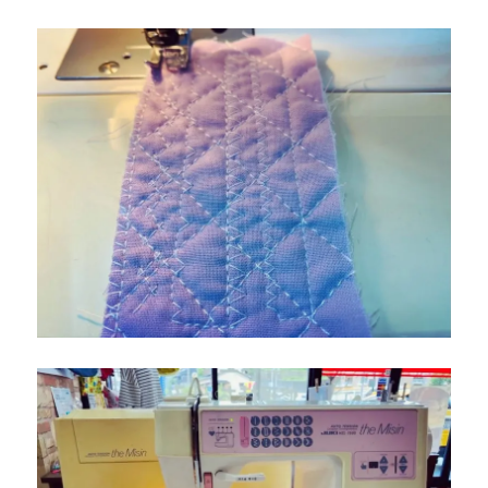
ー
ン
開
催！
北
九
州
市
の
ミ
シ
ン
修
理
販
売
専
門
店
「ミ
シ