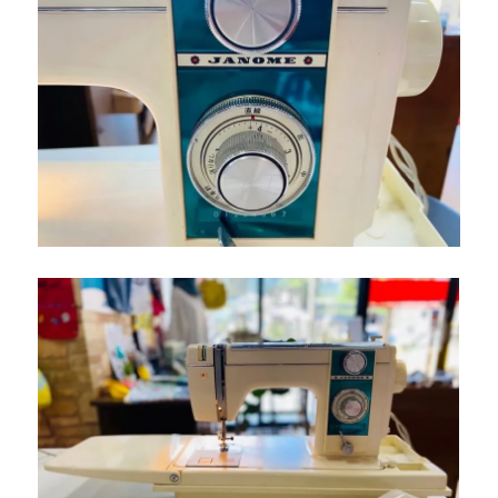
ー
ジ
ミ
シ
ン
を
下
取
り
し
ま
し
た
｜
北
九
州
市
小
倉
南
区