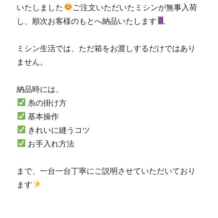
いたしました
ご注文いただいたミシンが無事入荷
の
ミ
し、順次お客様のもとへ納品いたします
シ
ン
ミシン生活では、ただ箱をお渡しするだけではあり
専
門
ません。
店
「ミ
納品時には、
シ
ン
糸の掛け方
生
基本操作
活」
きれいに縫うコツ
☆JUKI
優
お手入れ方法
良
販
まで、一台一台丁寧にご説明させていただいており
売
店
ます
認
定
の