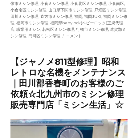
像市ミシン修理
,
小倉ミシン修理
,
小倉北区ミシン修理
,
小倉南区
,
小倉南区ミシン修理
,
山口県下関市ミシン修理
,
戸畑区ミシン修理
,
田川ミシン修理
,
直方市ミシン修理
,
福岡
,
福岡JUKI
,
福岡ミシン修
理
,
福岡市ミシン修理
,
福岡県babylock(ベビーロック)正規代理
店
,
職業用ミシン
,
若松区ミシン修理
,
行橋市ミシン修理
,
遠賀郡ミ
【昭
シン修理
,
門司区ミシン修理
コメント
和
レ
ト
【ジャノメ811型修理】昭和
ロ】
50
レトロな名機をメンテナンス
年
｜田川郡香春町のお客様のご
以
上
依頼☆北九州市のミシン修理
前
の
販売専門店「ミシン生活」☆
三
菱
ビ
ン
テ