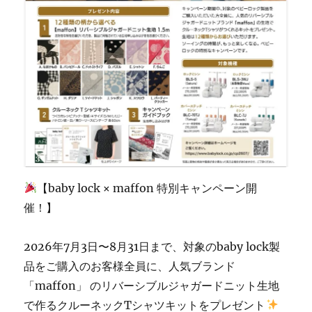
の
ミ
シ
ン
修
理・
販
売
専
門
店
「ミ
【baby lock × maffon 特別キャンペーン開
シ
ン
催！】
生
活」】
2026年7月3日〜8月31日まで、対象のbaby lock製
に
品をご購入のお客様全員に、人気ブランド
「maffon」 のリバーシブルジャガードニット生地
で作るクルーネックTシャツキットをプレゼント