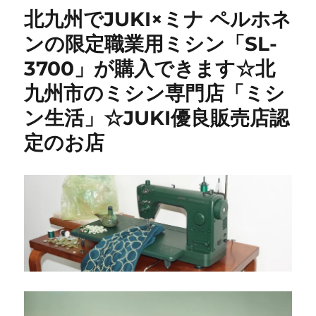
メ
北九州でJUKI×ミナ ペルホネ
811
型
ンの限定職業用ミシン「SL-
修
3700」が購入できます☆北
理】
昭
九州市のミシン専門店「ミシ
和
レ
ン生活」☆JUKI優良販売店認
ト
定のお店
ロ
な
名
機
を
メ
ン
テ
ナ
ン
ス
｜
田