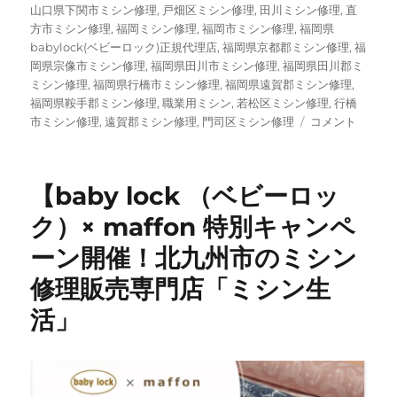
山口県下関市ミシン修理
,
戸畑区ミシン修理
,
田川ミシン修理
,
直
方市ミシン修理
,
福岡ミシン修理
,
福岡市ミシン修理
,
福岡県
babylock(ベビーロック)正規代理店
,
福岡県京都郡ミシン修理
,
福
岡県宗像市ミシン修理
,
福岡県田川市ミシン修理
,
福岡県田川郡ミ
ミシン修理
,
福岡県行橋市ミシン修理
,
福岡県遠賀郡ミシン修理
,
福岡県鞍手郡ミシン修理
,
職業用ミシン
,
若松区ミシン修理
,
行橋
ご
市ミシン修理
,
遠賀郡ミシン修理
,
門司区ミシン修理
コメント
注
文
い
【baby lock （ベビーロッ
た
だ
ク）× maffon 特別キャンペ
い
ーン開催！北九州市のミシン
た
ミ
修理販売専門店「ミシン生
シ
ン
活」
が
続々
入
荷！