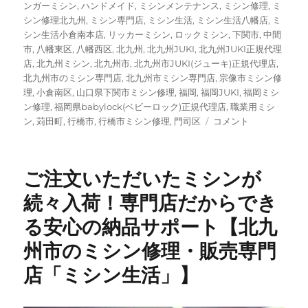
ンガーミシン
,
ハンドメイド
,
ミシンメンテナンス
,
ミシン修理
,
ミ
シン修理北九州
,
ミシン専門店
,
ミシン生活
,
ミシン生活八幡店
,
ミ
シン生活小倉南本店
,
リッカーミシン
,
ロックミシン
,
下関市
,
中間
市
,
八幡東区
,
八幡西区
,
北九州
,
北九州JUKI
,
北九州JUKI正規代理
店
,
北九州ミシン
,
北九州市
,
北九州市JUKI(ジューキ)正規代理店
,
北九州市のミシン専門店
,
北九州市ミシン専門店
,
宗像市ミシン修
理
,
小倉南区
,
山口県下関市ミシン修理
,
福岡
,
福岡JUKI
,
福岡ミシ
ン修理
,
福岡県babylock(ベビーロック)正規代理店
,
職業用ミシ
北
ン
,
苅田町
,
行橋市
,
行橋市ミシン修理
,
門司区
コメント
九
州
で
ご注文いただいたミシンが
JUKI×
ミ
続々入荷！専門店だからでき
ナ
る安心の納品サポート【北九
ペ
ル
州市のミシン修理・販売専門
ホ
ネ
店「ミシン生活」】
ン
の
限