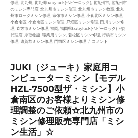
修理
,
北九州
,
北九州babylock(ベビーロック)
,
北九州市
,
北九州市
のミシン専門店
,
北九州市ミシン修理
,
北九州市ミシン教室
,
北九
州市ロックミシン修理
,
宗像市ミシン修理
,
小倉北区ミシン修理
,
小倉南区
,
小倉南区ミシン修理
,
戸畑区ミシン修理
,
田川ミシン修
理
,
直方市ミシン修理
,
福岡
,
福岡県babylock(ベビーロック)正規
代理店
,
糸取物語
,
職業用ミシン
,
若松区ミシン修理
,
行橋市ミシン
【baby
修理
,
遠賀郡ミシン修理
,
門司区ミシン修理
コメント
lock
（ベ
ビ
JUKI（ジューキ）家庭用コ
ー
ロ
ンピューターミシン【モデル
ッ
HZL-7500型ザ・ミシン】小
ク）
×
倉南区のお客様よりミシン修
maffon
特
理調整のご依頼☆北九州市の
別
ミシン修理販売専門店「ミシ
キ
ャ
ン生活」☆
ン
ペ