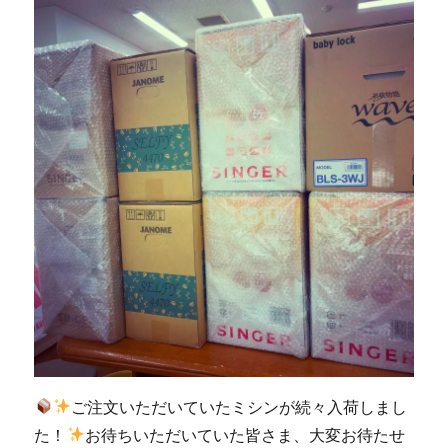
定
職
業
用
ミ
シ
ン
「SL-
3700」
が
購
入
で
き
ま
す
☆
北
九
ご注文いただいていたミシンが続々入荷しまし
州
た！
お待ちいただいていた皆さま、大変お待たせ
市