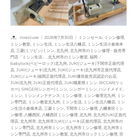
投
投
カ
noexcuse
2026年7月30日
ミシンセール
,
ミシン修理
,
稿
稿
テ
ミシン教室
,
ミシン生活
,
ミシン生活八幡店
,
ミシン生活小倉南本
者
日:
ゴ
店
,
三菱(ミツビシ)ミシン
,
北九州
,
北九州市のミシン修理・販売専
リ
タ
門店「ミシン生活」
,
北九州市のミシン教室
,
福岡
ー
グ
babylock(ベビーロック)北九州
,
JUKI(ジューキ)下関市正規代理
店
,
JUKI(ジューキ)北九州
,
JUKI(ジューキ)北九州市正規代理店
,
JUKI(ジューキ)福岡正規代理店
,
JUKI優良販売店認定のお店
,
JUKI北九州
,
JUKI正規代理店
,
JUKI職業用ミシン
,
RICCAR(リッ
カー)
,
SINGER(シンガー)ミシン
,
シンガーミシン
,
ハンドメイド
,
ミシン
,
ミシンメンテナンス
,
ミシン修理
,
ミシン修理北九州
,
ミシ
ン専門店
,
ミシン教室北九州
,
ミシン生活
,
ミシン生活八幡店
,
ミシ
ン生活小倉南本店
,
三菱ミシン
,
下関市ミシン修理
,
八幡東区ミシ
ン修理
,
八幡西区
,
八幡西区ミシン修理
,
北九州
,
北九州JUKI正規代
理店
,
北九州市
,
北九州市JUKI(ジューキ)正規代理店
,
北九州市の
ミシン専門店
,
北九州市ミシン
,
北九州市ミシン修理
,
北九州市ミ
シン専門店
,
北九州市ミシン教室
,
北九州市ロックミシン修理
,
宗