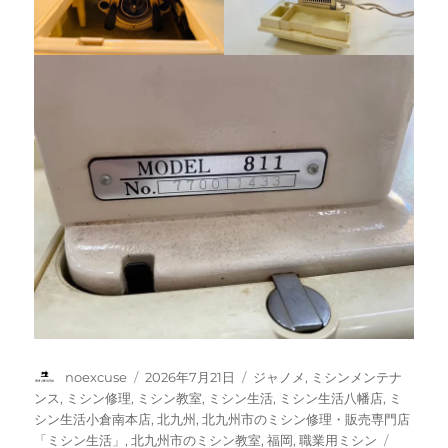
投
投
カ
noexcuse
2026年7月21日
ジャノメ
,
ミシンメンテナ
稿
稿
テ
ンス
,
ミシン修理
,
ミシン教室
,
ミシン生活
,
ミシン生活八幡店
,
ミ
者
日:
ゴ
シン生活小倉南本店
,
北九州
,
北九州市のミシン修理・販売専門店
リ
タ
「ミシン生活」
,
北九州市のミシン教室
,
福岡
,
職業用ミシン