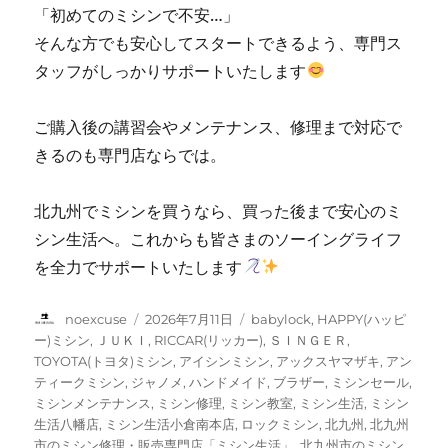
お
「初めてのミシンで不安…」
店
そんな方でも安心してスタートできるよう、専門ス
に
タッフがしっかりサポートいたします
ご購入後の講習会やメンテナンス、修理まで対応で
きるのも専門店ならでは。
北九州でミシンを買うなら、買った後まで安心のミ
シン生活へ。これからも皆さまのソーイングライフ
を全力でサポートいたします
投
投
カ
noexcuse
2026年7月11日
babylock
,
HAPPY(ハッピ
稿
稿
テ
ー)ミシン
,
ＪＵＫＩ
,
RICCAR(リッカー)
,
ＳＩＮＧＥＲ
,
者
日:
ゴ
TOYOTA(トヨタ)ミシン
,
アイシンミシン
,
アックスヤマザキ
,
アン
リ
ティークミシン
,
ジャノメ
,
ハンドメイド
,
ブラザー
,
ミシンセール
,
ー
ミシンメンテナンス
,
ミシン修理
,
ミシン教室
,
ミシン生活
,
ミシン
生活八幡店
,
ミシン生活小倉南本店
,
ロックミシン
,
北九州
,
北九州
市のミシン修理・販売専門店「ミシン生活」
,
北九州市のミシン