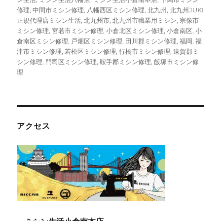
修理
,
中間市ミシン修理
,
八幡西区ミシン修理
,
北九州
,
北九州JUKI
正規代理店ミシン生活
,
北九州市
,
北九州市職業用ミシン
,
宗像市
ミシン修理
,
宮若市ミシン修理
,
小倉北区ミシン修理
,
小倉南区
,
小
倉南区ミシン修理
,
戸畑区ミシン修理
,
田川郡ミシン修理
,
福岡
,
福
津市ミシン修理
,
若松区ミシン修理
,
行橋市ミシン修理
,
遠賀郡ミ
シン修理
,
門司区ミシン修理
,
鞍手郡ミシン修理
,
飯塚市ミシン修
理
アクセス