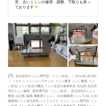
営、古いミシンの修理・調整、下取りも承っ
ております
投
投
北九州市のミシン専門店「ミシン生活」
2024年2月18日
稿
稿
カ
ＪＵＫＩ
,
ミシンメンテナンス
,
ミシン修理
,
ミシン教室
,
ミシ
者
日:
テ
ン生活
,
ミシン生活八幡店
,
ミシン生活小倉南本店
,
北九州
,
北九州
ゴ
市のミシン修理・販売専門店「ミシン生活」
,
北九州市のミシン
リ
タ
教室
,
山口県
,
福岡
,
職業用ミシン
JUKI職業用ミシンTL82
,
JUKI
ー
グ
職業用ミシン北九州市
,
ハンドメイド
,
ミシン
,
ミシン専門店
,
ミシ
ン生活
,
ミシン生活八幡店
,
ミシン生活小倉南本店
,
下関市ミシン