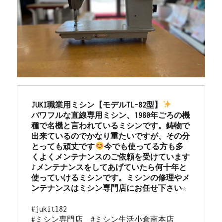
JUKI職業用ミシン【モデルTL-82型】
パワフルな直線専用ミシン、1980年ごろの機
種で名機と言われているミシンです。鋳物で
出来ているのでかなり重たいですが、その分
とっても頑丈です
今でも使ってる方も多
くよくメンテナンスのご依頼を受けています
♪メンテナンスをしてあげていたら何十年と
使っていけるミシンです。ミシンの修理やメ
ンテナンスはミシン専門店にお任せ下さい☆
#jukitl82 

#ミシン専門店  #ミシン生活小倉南本店 
