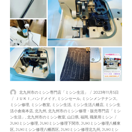
投
投
北九州市のミシン専門店「ミシン生活」
2023年11月5日
稿
稿
カ
ＪＵＫＩ
,
ハンドメイド
,
ミシンセール
,
ミシンメンテナンス
,
者
日:
テ
ミシン修理
,
ミシン教室
,
ミシン生活
,
ミシン生活八幡店
,
ミシン生
ゴ
活小倉南本店
,
北九州
,
北九州市のミシン修理・販売専門店「ミシ
リ
タ
ン生活」
,
北九州市のミシン教室
,
山口県
,
福岡
,
職業用ミシン
ー
グ
JUKIミシン修理
,
JUKIミシン修理下関市
,
JUKIミシン修理八幡東
区
,
JUKIミシン修理八幡西区
,
JUKIミシン修理北九州
,
JUKIミシ