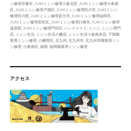
ン修理宗像市
,
JUKIミシン修理小倉北区
,
JUKIミシン修理小倉南
区
,
JUKIミシン修理戸畑区
,
JUKIミシン修理田川市
,
JUKIミシン
修理田川郡
,
JUKIミシン修理直方市
,
JUKIミシン修理福岡市
,
JUKIミシン修理若松区
,
JUKIミシン修理行橋市
,
JUKIミシン修理
遠賀郡
,
JUKIミシン修理門司区
,
ハンドメイド
,
ミシン
,
ミシン専門
店
,
ミシン生活
,
ミシン生活八幡店
,
ミシン生活小倉南本店
,
下関職
業用ミシン修理
,
八幡西区
,
北九州
,
北九州市
,
北九州市職業用ミシ
ン修理
,
小倉南区
,
福岡
,
福岡職業用ミシン修理
アクセス