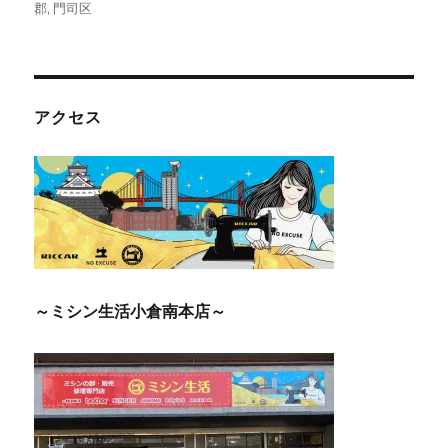
郡
,
門司区
アクセス
～ミシン生活小倉南本店～