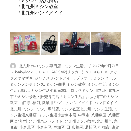
#ミシン生活八幡店

#北九州ミシン教室

#北九州ハンドメイド
投
投
北九州市のミシン専門店「ミシン生活」
2023年9月21日
稿
稿
カ
babylock
,
ＪＵＫＩ
,
RICCAR(リッカー)
,
ＳＩＮＧＥＲ
,
アッ
者
日:
テ
クスヤマザキ
,
ジャノメ
,
ハンドメイド
,
ブラザー
,
ミシンセール
,
ゴ
ミシンメンテナンス
,
ミシン修理
,
ミシン教室
,
ミシン生活
,
ミシン
リ
生活八幡店
,
ミシン生活小倉南本店
,
ロックミシン
,
北九州
,
北九州
ー
市のミシン修理・販売専門店「ミシン生活」
,
北九州市のミシン
タ
教室
,
山口県
,
福岡
,
職業用ミシン
ハンドメイド
,
ハンドメイド
グ
北九州
,
ミシン
,
ミシン専門店
,
ミシン教室北九州
,
ミシン生活
,
ミ
シン生活八幡店
,
ミシン生活小倉南本店
,
中間市
,
八幡東区
,
八幡西
区
,
北九州
,
北九州ハンドメイド
,
北九州ミシン教室
,
北九州市
,
宗
像市
,
小倉北区
,
小倉南区
,
戸畑区
,
田川
,
福岡
,
若松区
,
行橋市
,
遠賀