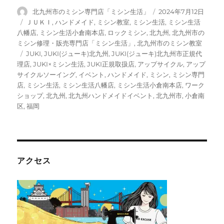
投
投
北九州市のミシン専門店「ミシン生活」
2024年7月12日
稿
稿
カ
ＪＵＫＩ
,
ハンドメイド
,
ミシン教室
,
ミシン生活
,
ミシン生活
者
日:
テ
八幡店
,
ミシン生活小倉南本店
,
ロックミシン
,
北九州
,
北九州市の
ゴ
ミシン修理・販売専門店「ミシン生活」
,
北九州市のミシン教室
リ
タ
JUKI
,
JUKI(ジューキ)北九州
,
JUKI(ジューキ)北九州市正規代
ー
グ
理店
,
JUKI×ミシン生活
,
JUKI正規取扱店
,
アップサイクル
,
アップ
サイクルソーイング
,
イベント
,
ハンドメイド
,
ミシン
,
ミシン専門
店
,
ミシン生活
,
ミシン生活八幡店
,
ミシン生活小倉南本店
,
ワーク
ショップ
,
北九州
,
北九州ハンドメイドイベント
,
北九州市
,
小倉南
区
,
福岡
アクセス