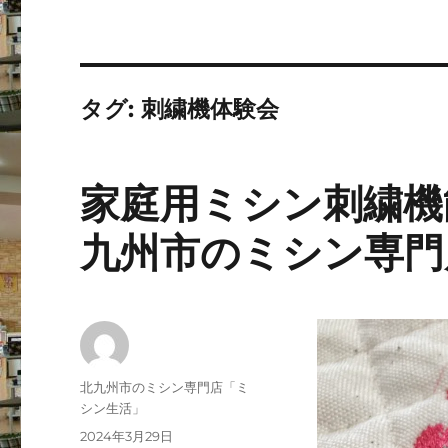
タグ:
刺繍機体験会
家庭用ミシン刺繍機
九州市のミシン専門
投
北九州市のミシン専門店「ミ
稿
シン生活」
者
投
2024年3月29日