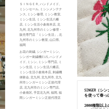
稿
カ
ＳＩＮＧＥＲ
,
ハンドメイド
,
日:
テ
ミシンセール
,
ミシンメンテナ
ゴ
ンス
,
ミシン修理
,
ミシン教室
,
リ
ミシン生活
,
ミシン生活八幡
ー
店
,
ミシン生活小倉南本店
,
北
九州
,
北九州市のミシン修理・
販売専門店「ミシン生活」
,
北
九州市のミシン教室
,
山口県
,
福岡
タ
お花の刺繍
,
シンガーミシン
,
グ
シンガー刺繍機EU5
,
ハンドメ
イド
,
ミシン
,
ミシン専門店
,
ミ
シン生活
,
ミシン生活八幡店
,
ミシン生活小倉南本店
,
刺繍機
体験会
,
北九州
,
北九州市
,
北九
州市シンガーミシン正規代理
店
,
北九州市のミシン専門店
,
SINGER（
小倉南区
,
手芸北九州
,
福岡
,
福
を使って春っ
岡シンガーミシン正規代理店
2000種類