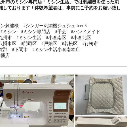
九州市のミシン専門店「ミシン生活」では刺繍機を使った刺
施しております！体験希望者は、事前にご予約をお願い致し
ン刺繍機　#シンガー刺繍機シュシュdxeu5 

#ミシン　#ミシン専門店　#手芸　#ハンドメイド

九州市　#ミシン生活　#小倉南区　#小倉北区

八幡東区　#門司区　#戸畑区　#若松区　#行橋市

賀郡　#下関市　#ミシン生活小倉南本店 

八幡店