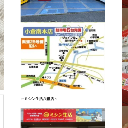
～ミシン生活八幡店～