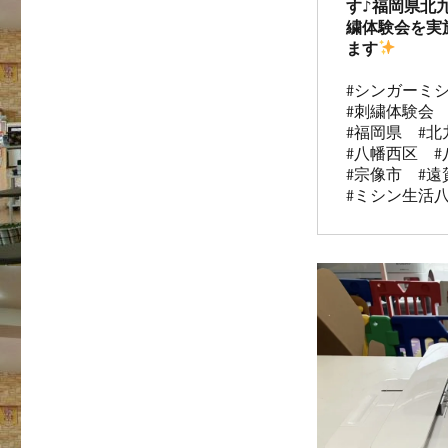
す♪福岡県北
繍体験会を実
ます
#シンガーミシ
#刺繍体験会　
#福岡県　#北
#八幡西区　#
#宗像市　#遠
#ミシン生活