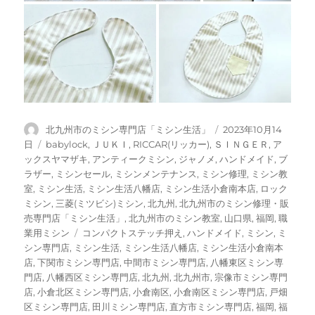
投
投
北九州市のミシン専門店「ミシン生活」
2023年10月14
稿
稿
カ
日
babylock
,
ＪＵＫＩ
,
RICCAR(リッカー)
,
ＳＩＮＧＥＲ
,
ア
者
日:
テ
ックスヤマザキ
,
アンティークミシン
,
ジャノメ
,
ハンドメイド
,
ブ
ゴ
ラザー
,
ミシンセール
,
ミシンメンテナンス
,
ミシン修理
,
ミシン教
リ
室
,
ミシン生活
,
ミシン生活八幡店
,
ミシン生活小倉南本店
,
ロック
ー
ミシン
,
三菱(ミツビシ)ミシン
,
北九州
,
北九州市のミシン修理・販
売専門店「ミシン生活」
,
北九州市のミシン教室
,
山口県
,
福岡
,
職
タ
業用ミシン
コンパクトステッチ押え
,
ハンドメイド
,
ミシン
,
ミ
グ
シン専門店
,
ミシン生活
,
ミシン生活八幡店
,
ミシン生活小倉南本
店
,
下関市ミシン専門店
,
中間市ミシン専門店
,
八幡東区ミシン専
門店
,
八幡西区ミシン専門店
,
北九州
,
北九州市
,
宗像市ミシン専門
店
,
小倉北区ミシン専門店
,
小倉南区
,
小倉南区ミシン専門店
,
戸畑
区ミシン専門店
,
田川ミシン専門店
,
直方市ミシン専門店
,
福岡
,
福