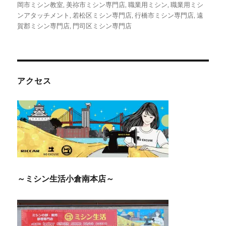
岡市ミシン教室
,
美祢市ミシン専門店
,
職業用ミシン
,
職業用ミシ
ンアタッチメント
,
若松区ミシン専門店
,
行橋市ミシン専門店
,
遠
賀郡ミシン専門店
,
門司区ミシン専門店
アクセス
～ミシン生活小倉南本店～