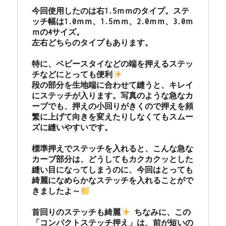
今回使用したのは右1.5ｍｍのタイプ。ステ
ッチ幅は1.0ｍｍ、1.5ｍｍ、2.0ｍｍ、3.0ｍ
ｍの4サイズ。

左右どちらのタイプもあります。

特に、ベビースタイなどの端を押えるステッ
チなどにとっても便利
段の部分を生地端に合わせて縫うと、キレイ
にステッチが入ります。写真のような急なカ
ーブでも、押えの小回りがきくので押えを頻
繁に上げて向きを変えたりしなくてもスムー
ズに縫いやすいです。

標準押えでステッチを入れると、こんな急な
カーブ部分は、どうしてもカクカクッとした
縫い目になってしまうのに、今回はとっても
綺麗になめらかなステッチを入れることがで
きましたよ～
首回りのステッチも綺麗
 ちなみに、この
「コンパクトステッチ押え」は、前が短いの