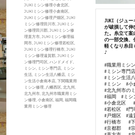
JUKIミシン修理小倉北区
,
JUKIミシン修理小倉南区
,
JUKIミシン修理戸畑区
,
JUKI
JUKI（ジュ
ミシン修理田川市
,
JUKIミシ
が破損して伸
ン修理田川郡
,
JUKIミシン修
た。糸立て案
理直方市
,
JUKIミシン修理福
の一部交換、
岡市
,
JUKIミシン修理若松区
,
軽くなり糸目
JUKIミシン修理行橋市
,
JUKI
♪
ミシン修理遠賀郡
,
JUKIミシ
ン修理門司区
,
ハンドメイド
,
#職業用ミシン　
ミシン
,
ミシン専門店
,
ミシン
#ミシン専門店
生活
,
ミシン生活八幡店
,
ミシ
#ミシン生活八
ン生活小倉南本店
,
下関職業用
#ミシン  #小
ミシン修理
,
八幡西区
,
北九州
,
#北九州市のミ
北九州市
,
北九州市職業用ミシ
#福岡  #ミシン
ン修理
,
小倉南区
,
福岡
,
福岡職
#小倉北区   
業用ミシン修理
#若松区  #門司
#戸畑区  #遠賀
#行橋市   #下
#京都郡   #宗
#直方市   #北