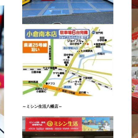
～ミシン生活八幡店～