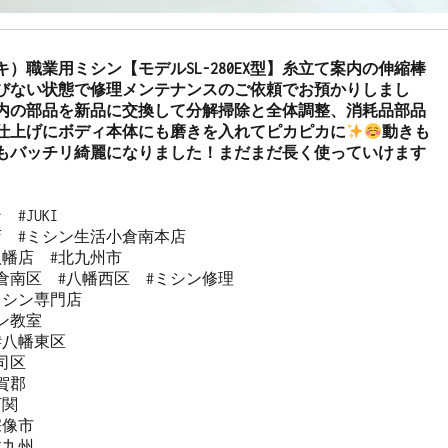
ーキ）職業用ミシン【モデルSL-280EX型】糸立て案内の伸縮棒
びない状態で修理メンテナンスのご依頼でお預かりしまし
内の部品を新品に交換して分解掃除と全体調整、消耗品部品
仕上げにボディ本体にも磨きを入れてピカピカに
動きも
もバッチリ綺麗になりました！まだまだ長く使っていけます
#JUKI

  #ミシン生活小倉南本店 

幡店  #北九州市 

倉南区  #八幡西区  #ミシン修理 

シン専門店 

教室   

#八幡東区 

区  

郡  

関  

像市  

九州 
