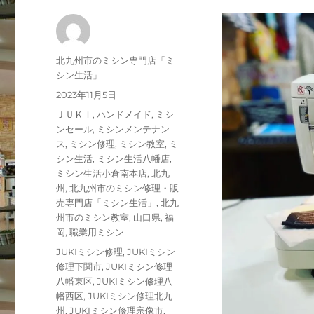
投
北九州市のミシン専門店「ミ
稿
シン生活」
者
投
2023年11月5日
稿
カ
ＪＵＫＩ
,
ハンドメイド
,
ミシ
日:
テ
ンセール
,
ミシンメンテナン
ゴ
ス
,
ミシン修理
,
ミシン教室
,
ミ
リ
シン生活
,
ミシン生活八幡店
,
ー
ミシン生活小倉南本店
,
北九
州
,
北九州市のミシン修理・販
売専門店「ミシン生活」
,
北九
州市のミシン教室
,
山口県
,
福
岡
,
職業用ミシン
タ
JUKIミシン修理
,
JUKIミシン
グ
修理下関市
,
JUKIミシン修理
八幡東区
,
JUKIミシン修理八
幡西区
,
JUKIミシン修理北九
州
,
JUKIミシン修理宗像市
,