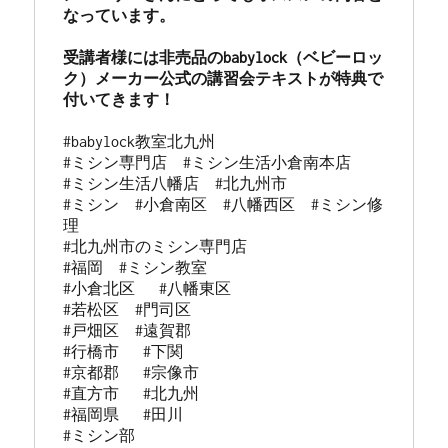
なっています。

受講者様には非売品のbabylock（ベビーロッ
ク）メーカー公式の講習会テキストが特典で
#babylock教室北九州 

#ミシン専門店  #ミシン生活小倉南本店 

#ミシン生活八幡店  #北九州市 

#ミシン  #小倉南区  #八幡西区  #ミシン修
理 

#北九州市のミシン専門店 

#福岡  #ミシン教室   

#小倉北区   #八幡東区 

#若松区  #門司区  

#戸畑区  #遠賀郡  

#行橋市   #下関  

#京都郡   #宗像市  

#直方市   #北九州 

#福岡県   #田川

#ミシン部
