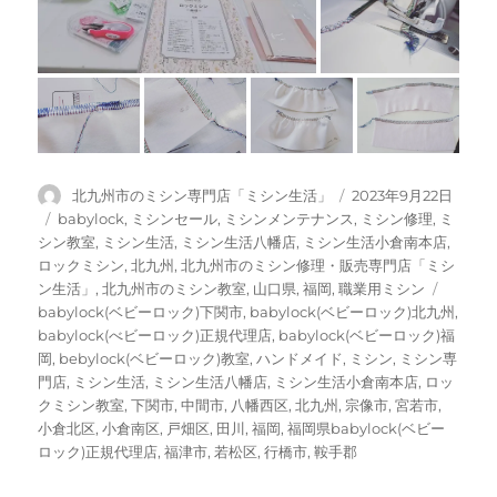
投
投
北九州市のミシン専門店「ミシン生活」
2023年9月22日
稿
稿
カ
babylock
,
ミシンセール
,
ミシンメンテナンス
,
ミシン修理
,
ミ
者
日:
テ
シン教室
,
ミシン生活
,
ミシン生活八幡店
,
ミシン生活小倉南本店
,
ゴ
ロックミシン
,
北九州
,
北九州市のミシン修理・販売専門店「ミシ
リ
タ
ン生活」
,
北九州市のミシン教室
,
山口県
,
福岡
,
職業用ミシン
ー
グ
babylock(ベビーロック)下関市
,
babylock(ベビーロック)北九州
,
babylock(べビーロック)正規代理店
,
babylock(ベビーロック)福
岡
,
bebylock(ベビーロック)教室
,
ハンドメイド
,
ミシン
,
ミシン専
門店
,
ミシン生活
,
ミシン生活八幡店
,
ミシン生活小倉南本店
,
ロッ
クミシン教室
,
下関市
,
中間市
,
八幡西区
,
北九州
,
宗像市
,
宮若市
,
小倉北区
,
小倉南区
,
戸畑区
,
田川
,
福岡
,
福岡県babylock(ベビー
ロック)正規代理店
,
福津市
,
若松区
,
行橋市
,
鞍手郡