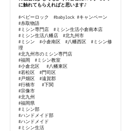
に触れてもらえればと思います♪
#ベビーロック　#babylock #キャンペーン

#糸取物語

#ミシン専門店  #ミシン生活小倉南本店 

#ミシン生活八幡店  #北九州市 

#ミシン  #小倉南区  #八幡西区  #ミシン修
理 

#北九州市のミシン専門店 

#福岡  #ミシン教室   

#小倉北区   #八幡東区 

#若松区  #門司区  

#戸畑区  #遠賀郡  

#行橋市   #下関  

#宗像市  

#北九州 

#福岡県  

#ミシン部

#ハンドメイド部

#ハンドメイド
