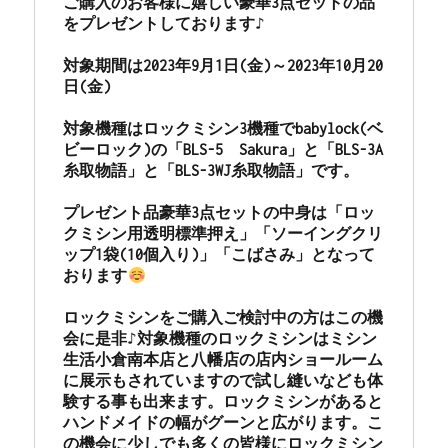
ご購入のお客様に嬉しい豪華3点セットの品
をプレゼントしております♪

対象期間は2023年9月1日(金)～2023年10月20
日(金)

対象機種はロックミシン3機種でbabylock(ベ
ビーロック)の「BLS-5　Sakura」と「BLS-3A
糸取物語」と「BLS-3WJ糸取物語」です。

プレゼント品豪華3点セットの中身は「ロッ
クミシン用透明標準押え」「ソーイングクリ
ップ1袋(10個入り)」「こばさみ」となって
おります
ロックミシンをご購入ご検討中の方はこの機
会に是非♪対象機種のロックミシンはミシン
生活小倉南本店と八幡店の店内ショールーム
に展示もされていますので試し縫いなども体
験する事も出来ます。ロックミシンがあると
ハンドメイドの幅がグーンと広がります。こ
の機会に少しでも多くの皆様にロックミシン