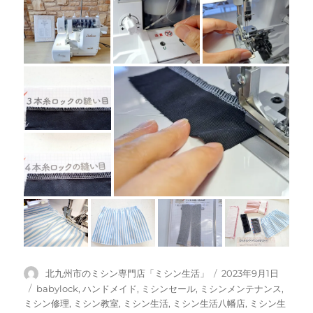
投
投
北九州市のミシン専門店「ミシン生活」
2023年9月1日
稿
稿
カ
babylock
,
ハンドメイド
,
ミシンセール
,
ミシンメンテナンス
,
者
日:
テ
ミシン修理
,
ミシン教室
,
ミシン生活
,
ミシン生活八幡店
,
ミシン生