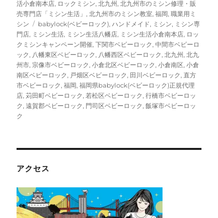
ゴ
活小倉南本店
,
ロックミシン
,
北九州
,
北九州市のミシン修理・販
リ
売専門店「ミシン生活」
,
北九州市のミシン教室
,
福岡
,
職業用ミ
ー
タ
シン
babylock(ベビーロック)
,
ハンドメイド
,
ミシン
,
ミシン専
グ
門店
,
ミシン生活
,
ミシン生活八幡店
,
ミシン生活小倉南本店
,
ロッ
クミシンキャンペーン開催
,
下関市ベビーロック
,
中間市ベビーロ
ック
,
八幡東区ベビーロック
,
八幡西区ベビーロック
,
北九州
,
北九
州市
,
宗像市ベビーロック
,
小倉北区ベビーロック
,
小倉南区
,
小倉
南区ベビーロック
,
戸畑区ベビーロック
,
田川ベビーロック
,
直方
市ベビーロック
,
福岡
,
福岡県babylock(ベビーロック)正規代理
店
,
苅田町ベビーロック
,
若松区ベビーロック
,
行橋市ベビーロッ
ク
,
遠賀郡ベビーロック
,
門司区ベビーロック
,
飯塚市ベビーロッ
ク
アクセス