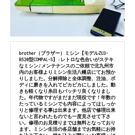
市
八
幡
西
区
の
お
客
brother（ブラザー）ミシン【モデルZU3-
様
B520型COMPAL-S】☆レトロな色合いがステキ
よ
なミシン♪メンテナンスのご依頼で北九州市
り
内のお客様よりミシン生活八幡店にてお預か
☆
りしました。分解掃除と全体調整、注油、ボ
北
ディに磨きを入れてピカピカにしました。動
九
きも軽くなり糸目もバッチリ良くなりまし
州
た。年代物ですがまだまだ現役です！年数の
市
たっているミシンでも内容によってはしっか
の
りと修理する事は出来ます。他店で修理出来
ミ
ないと言われたものでも一度見させて下さ
シ
い。修理のお見積りまでは無料となっており
ン
ます。ミシン生活の各店舗までお気軽にお持
専