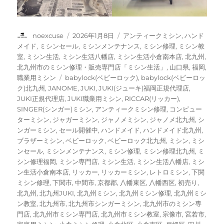
投
投
カ
noexcuse
2026年1月8日
アンティークミシン
,
ハンド
稿
稿
テ
メイド
,
ミシンセール
,
ミシンメンテナンス
,
ミシン修理
,
ミシン教
者
日:
ゴ
室
,
ミシン生活
,
ミシン生活八幡店
,
ミシン生活小倉南本店
,
北九州
,
リ
北九州市のミシン修理・販売専門店「ミシン生活」
,
山口県
,
福岡
,
ー
タ
職業用ミシン
babylock(ベビーロック)
,
babylock(ベビーロッ
グ
ク)北九州
,
JANOME
,
JUKI
,
JUKI(ジューキ)福岡正規代理店
,
JUKI正規代理店
,
JUKI職業用ミシン
,
RICCAR(リッカー)
,
SINGER(シンガー)ミシン
,
アンティークミシン修理
,
コンピュー
ターミシン
,
ジャガーミシン
,
ジャノメミシン
,
ジャノメ北九州
,
シ
ンガーミシン
,
セール開催中
,
ハンドメイド
,
ハンドメイド北九州
,
ブラザーミシン
,
ベビーロック
,
ベビーロック北九州
,
ミシン
,
ミシ
ンセール
,
ミシンメンテナンス
,
ミシン修理
,
ミシン修理北九州
,
ミ
シン修理福岡
,
ミシン専門店
,
ミシン生活
,
ミシン生活八幡店
,
ミシ
ン生活小倉南本店
,
リッカー
,
リッカーミシン
,
レトロミシン
,
下関
ミシン修理
,
下関市
,
中間市
,
京都郡
,
八幡東区
,
八幡西区
,
初売り
,
北九州
,
北九州JUKI
,
北九州ミシン
,
北九州ミシン修理
,
北九州ミシ
ン教室
,
北九州市
,
北九州市シンガーミシン
,
北九州市のミシン専
門店
,
北九州市ミシン専門店
,
北九州市ミシン教室
,
宗像市
,
宮若市
,