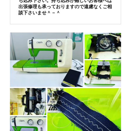
ち込み下さい。持ち込みが難しいお客様へは
門
出張修理も承っておりますので遠慮なくご相
店
談下さいませ＾－＾
「ミ
シ
ン
生
活」
に