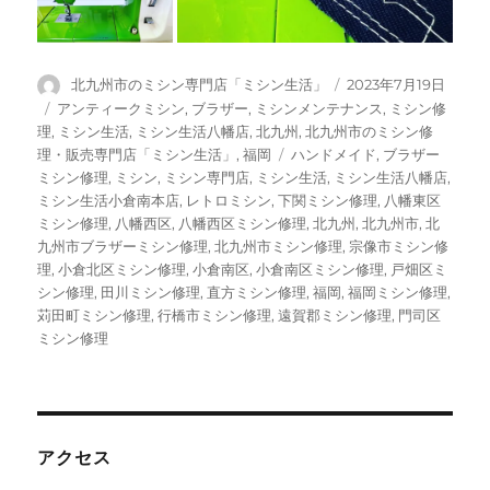
投
投
北九州市のミシン専門店「ミシン生活」
2023年7月19日
稿
稿
カ
アンティークミシン
,
ブラザー
,
ミシンメンテナンス
,
ミシン修
者
日:
テ
理
,
ミシン生活
,
ミシン生活八幡店
,
北九州
,
北九州市のミシン修
ゴ
タ
理・販売専門店「ミシン生活」
,
福岡
ハンドメイド
,
ブラザー
リ
グ
ミシン修理
,
ミシン
,
ミシン専門店
,
ミシン生活
,
ミシン生活八幡店
,
ー
ミシン生活小倉南本店
,
レトロミシン
,
下関ミシン修理
,
八幡東区
ミシン修理
,
八幡西区
,
八幡西区ミシン修理
,
北九州
,
北九州市
,
北
九州市ブラザーミシン修理
,
北九州市ミシン修理
,
宗像市ミシン修
理
,
小倉北区ミシン修理
,
小倉南区
,
小倉南区ミシン修理
,
戸畑区ミ
シン修理
,
田川ミシン修理
,
直方ミシン修理
,
福岡
,
福岡ミシン修理
,
苅田町ミシン修理
,
行橋市ミシン修理
,
遠賀郡ミシン修理
,
門司区
ミシン修理
アクセス