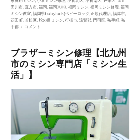
家庭用ミシン
,
小倉ミシン修理
,
小倉北区
,
小倉南区
,
戸畑区
,
田川
,
田川市
,
直方市
,
福岡
,
福岡JUKI
,
福岡ミシン
,
福岡ミシン修理
,
福岡
ミシン教室
,
福岡県babylock(ベビーロック)正規代理店
,
福津市
,
苅田町
,
若松区
,
蛇の目ミシン
,
行橋市
,
遠賀郡
,
門司区
,
鞍手町
,
鞍
ア
手郡
コメント
ン
テ
ィ
ブラザーミシン修理【北九州
ー
ク
市のミシン専門店「ミシン生
ミ
活」】
シ
ン
の
修
理
依
頼
☆
北
九
州