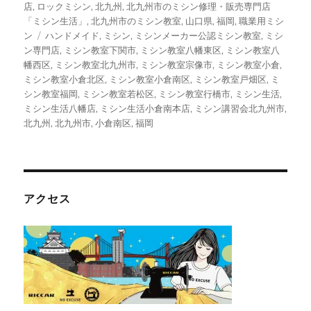
ゴ
店
,
ロックミシン
,
北九州
,
北九州市のミシン修理・販売専門店
リ
「ミシン生活」
,
北九州市のミシン教室
,
山口県
,
福岡
,
職業用ミシ
ー
タ
ン
ハンドメイド
,
ミシン
,
ミシンメーカー公認ミシン教室
,
ミシ
グ
ン専門店
,
ミシン教室下関市
,
ミシン教室八幡東区
,
ミシン教室八
幡西区
,
ミシン教室北九州市
,
ミシン教室宗像市
,
ミシン教室小倉
,
ミシン教室小倉北区
,
ミシン教室小倉南区
,
ミシン教室戸畑区
,
ミ
シン教室福岡
,
ミシン教室若松区
,
ミシン教室行橋市
,
ミシン生活
,
ミシン生活八幡店
,
ミシン生活小倉南本店
,
ミシン講習会北九州市
,
北九州
,
北九州市
,
小倉南区
,
福岡
アクセス