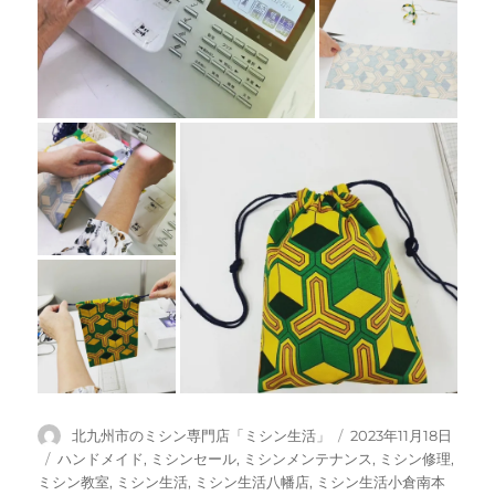
投
投
北九州市のミシン専門店「ミシン生活」
2023年11月18日
稿
稿
カ
ハンドメイド
,
ミシンセール
,
ミシンメンテナンス
,
ミシン修理
,
者
日:
テ
ミシン教室
,
ミシン生活
,
ミシン生活八幡店
,
ミシン生活小倉南本