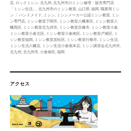
ゴ
店
,
ロックミシン
,
北九州
,
北九州市のミシン修理・販売専門店
リ
「ミシン生活」
,
北九州市のミシン教室
,
山口県
,
福岡
,
職業用ミシ
ー
タ
ン
ハンドメイド
,
ミシン
,
ミシンメーカー公認ミシン教室
,
ミシ
グ
ン専門店
,
ミシン教室下関市
,
ミシン教室八幡東区
,
ミシン教室八
幡西区
,
ミシン教室北九州市
,
ミシン教室宗像市
,
ミシン教室小倉
,
ミシン教室小倉北区
,
ミシン教室小倉南区
,
ミシン教室戸畑区
,
ミ
シン教室福岡
,
ミシン教室若松区
,
ミシン教室行橋市
,
ミシン生活
,
ミシン生活八幡店
,
ミシン生活小倉南本店
,
ミシン講習会北九州市
,
北九州
,
北九州市
,
小倉南区
,
福岡
アクセス