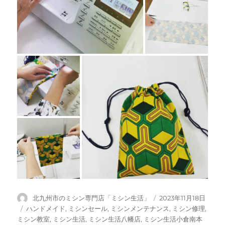
投
投
北九州市のミシン専門店「ミシン生活」
2023年11月18日
稿
稿
カ
ハンドメイド
,
ミシンセール
,
ミシンメンテナンス
,
ミシン修理
,
者
日:
テ
ミシン教室
,
ミシン生活
,
ミシン生活八幡店
,
ミシン生活小倉南本