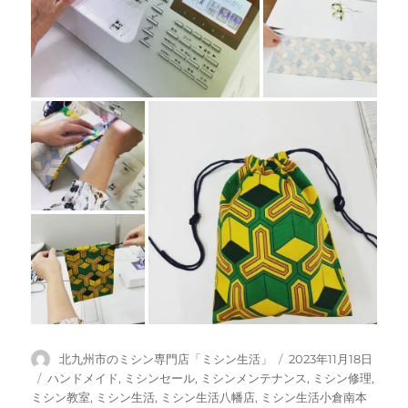
投
投
北九州市のミシン専門店「ミシン生活」
2023年11月18日
稿
稿
カ
ハンドメイド
,
ミシンセール
,
ミシンメンテナンス
,
ミシン修理
,
者
日:
テ
ミシン教室
,
ミシン生活
,
ミシン生活八幡店
,
ミシン生活小倉南本