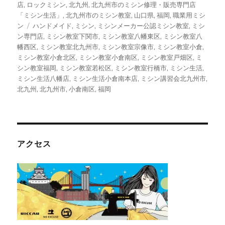
ゴ
店
,
ロックミシン
,
北九州
,
北九州市のミシン修理・販売専門店
リ
「ミシン生活」
,
北九州市のミシン教室
,
山口県
,
福岡
,
職業用ミシ
ー
タ
ン
ハンドメイド
,
ミシン
,
ミシンメーカー公認ミシン教室
,
ミシ
グ
ン専門店
,
ミシン教室下関市
,
ミシン教室八幡東区
,
ミシン教室八
幡西区
,
ミシン教室北九州市
,
ミシン教室宗像市
,
ミシン教室小倉
,
ミシン教室小倉北区
,
ミシン教室小倉南区
,
ミシン教室戸畑区
,
ミ
シン教室福岡
,
ミシン教室若松区
,
ミシン教室行橋市
,
ミシン生活
,
ミシン生活八幡店
,
ミシン生活小倉南本店
,
ミシン講習会北九州市
,
北九州
,
北九州市
,
小倉南区
,
福岡
アクセス