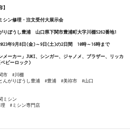
】

ミシン修理・注文受付大展示会

りぼうし豊浦　山口県下関市豊浦町大字川棚5262番地1

23年9月8日(金)～9日(土)の2日間　10時～16時まで

ンメーカー」JUKI、シンガー、ジャノメ、ブラザー、リッカ
ck(ベビーロック)
関市　#川棚

とんがりぼうし豊浦　#豊浦　#美祢市　#山口

関ミシン

理　#ミシン専門店
