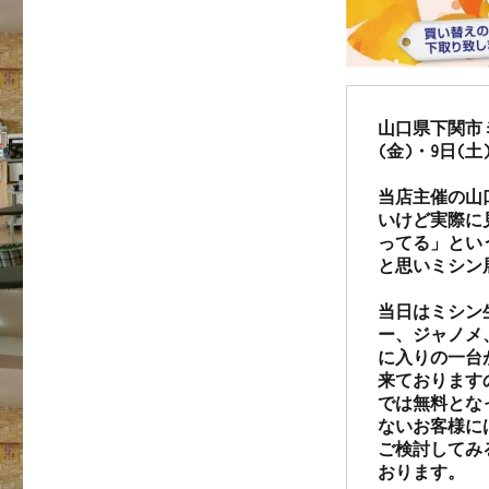
山口県下関市
(金)・9日(土)
当店主催の山
いけど実際に
ってる」とい
と思いミシン
当日はミシン生
ー、ジャノメ、
に入りの一台
来ております
では無料とな
ないお客様に
ご検討してみ
おります。
