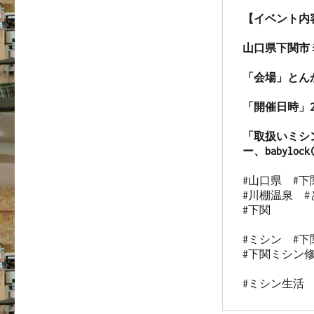
【イベント内容
山口県下関市
「会場」とんが
「開催日時」20
「取扱いミシ
ー、babylo
#山口県　#下
#川棚温泉　#
#下関

#ミシン　#下
#下関ミシン修