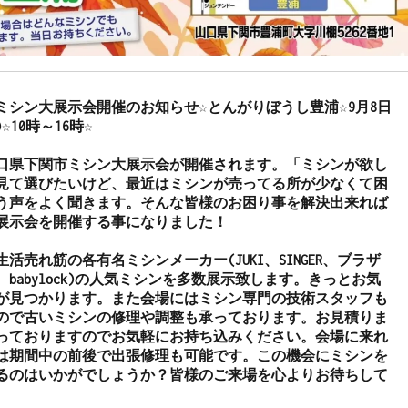
ミシン大展示会開催のお知らせ☆とんがりぼうし豊浦☆9月8日
☆10時～16時☆

口県下関市ミシン大展示会が開催されます。「ミシンが欲し
見て選びたいけど、最近はミシンが売ってる所が少なくて困
う声をよく聞きます。そんな皆様のお困り事を解決出来れば
展示会を開催する事になりました！

活売れ筋の各有名ミシンメーカー(JUKI、SINGER、ブラザ
babylock)の人気ミシンを多数展示致します。きっとお気
が見つかります。また会場にはミシン専門の技術スタッフも
ので古いミシンの修理や調整も承っております。お見積りま
っておりますのでお気軽にお持ち込みください。会場に来れ
は期間中の前後で出張修理も可能です。この機会にミシンを
るのはいかがでしょうか？皆様のご来場を心よりお待ちして