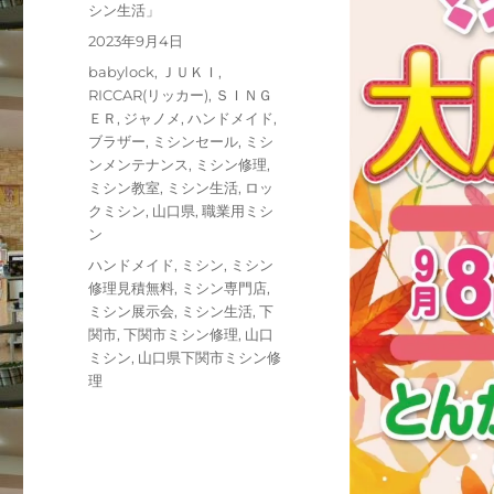
稿
シン生活」
者
投
2023年9月4日
稿
カ
babylock
,
ＪＵＫＩ
,
日:
テ
RICCAR(リッカー)
,
ＳＩＮＧ
ゴ
ＥＲ
,
ジャノメ
,
ハンドメイド
,
リ
ブラザー
,
ミシンセール
,
ミシ
ー
ンメンテナンス
,
ミシン修理
,
ミシン教室
,
ミシン生活
,
ロッ
クミシン
,
山口県
,
職業用ミシ
ン
タ
ハンドメイド
,
ミシン
,
ミシン
グ
修理見積無料
,
ミシン専門店
,
ミシン展示会
,
ミシン生活
,
下
関市
,
下関市ミシン修理
,
山口
ミシン
,
山口県下関市ミシン修
理