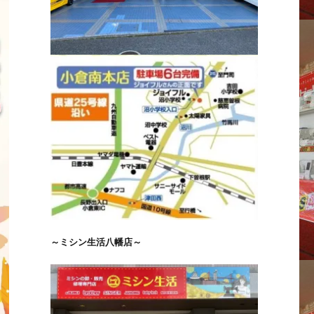
～ミシン生活八幡店～