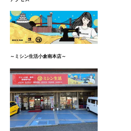
ド
メ
イ
ド
マ
ス
ク
☆
に
～ミシン生活小倉南本店～