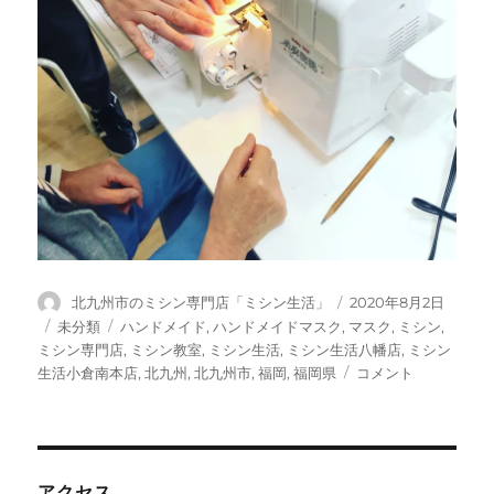
投
投
北九州市のミシン専門店「ミシン生活」
2020年8月2日
稿
稿
カ
タ
未分類
ハンドメイド
,
ハンドメイドマスク
,
マスク
,
ミシン
,
者
日:
テ
グ
ミシン専門店
,
ミシン教室
,
ミシン生活
,
ミシン生活八幡店
,
ミシン
ゴ
ミ
生活小倉南本店
,
北九州
,
北九州市
,
福岡
,
福岡県
コメント
リ
シ
ー
ン
で
ハ
ン
アクセス