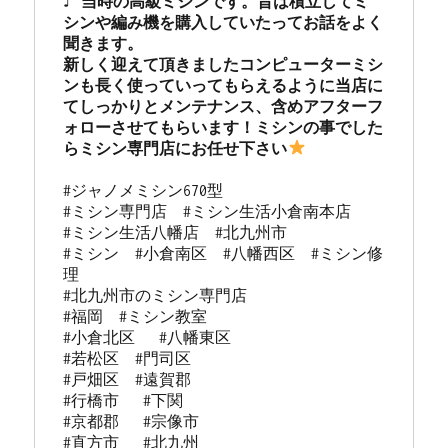
♪ 当時の高級ミシンです。昔は積立してミ
シンや編み機を購入していたってお話をよく
聞きます。

新しく迎えて頂きましたコンピューターミシ
ンも長く使っていってもらえるように当店に
てしっかりとメンテナンス、含めアフターフ
ォローさせてもらいます！ミシンの事でした
らミシン専門店にお任せ下さい
#ジャノメミシン670型

#ミシン専門店  #ミシン生活小倉南本店 

#ミシン生活八幡店  #北九州市 

#ミシン  #小倉南区  #八幡西区  #ミシン修
理 

#北九州市のミシン専門店 

#福岡  #ミシン教室   

#小倉北区   #八幡東区 

#若松区  #門司区  

#戸畑区  #遠賀郡  

#行橋市   #下関  

#京都郡   #宗像市  

#直方市   #北九州 
