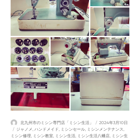
投
投
北九州市のミシン専門店「ミシン生活」
2024年3月10日
稿
稿
カ
ジャノメ
,
ハンドメイド
,
ミシンセール
,
ミシンメンテナンス
,
者
日:
テ
ミシン修理
,
ミシン教室
,
ミシン生活
,
ミシン生活八幡店
,
ミシン生