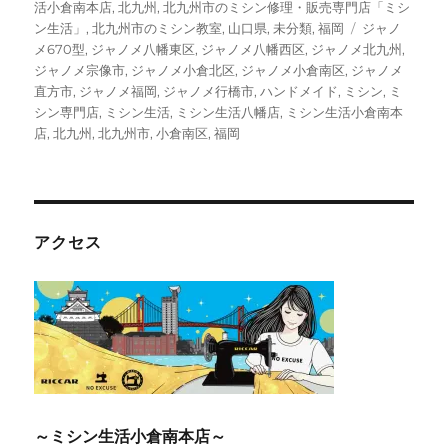
ゴ
活小倉南本店
,
北九州
,
北九州市のミシン修理・販売専門店「ミシ
リ
タ
ン生活」
,
北九州市のミシン教室
,
山口県
,
未分類
,
福岡
ジャノ
ー
グ
メ670型
,
ジャノメ八幡東区
,
ジャノメ八幡西区
,
ジャノメ北九州
,
ジャノメ宗像市
,
ジャノメ小倉北区
,
ジャノメ小倉南区
,
ジャノメ
直方市
,
ジャノメ福岡
,
ジャノメ行橋市
,
ハンドメイド
,
ミシン
,
ミ
シン専門店
,
ミシン生活
,
ミシン生活八幡店
,
ミシン生活小倉南本
店
,
北九州
,
北九州市
,
小倉南区
,
福岡
アクセス
～ミシン生活小倉南本店～