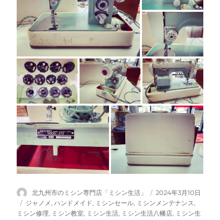
投
投
北九州市のミシン専門店「ミシン生活」
2024年3月10日
稿
稿
カ
ジャノメ
,
ハンドメイド
,
ミシンセール
,
ミシンメンテナンス
,
者
日:
テ
ミシン修理
,
ミシン教室
,
ミシン生活
,
ミシン生活八幡店
,
ミシン生