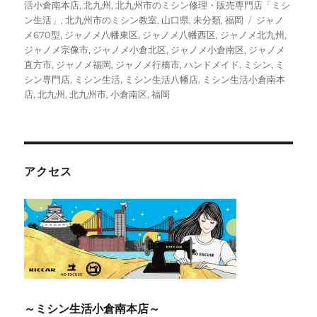
ゴ
活小倉南本店
,
北九州
,
北九州市のミシン修理・販売専門店「ミシ
リ
タ
ン生活」
,
北九州市のミシン教室
,
山口県
,
未分類
,
福岡
ジャノ
ー
グ
メ670型
,
ジャノメ八幡東区
,
ジャノメ八幡西区
,
ジャノメ北九州
,
ジャノメ宗像市
,
ジャノメ小倉北区
,
ジャノメ小倉南区
,
ジャノメ
直方市
,
ジャノメ福岡
,
ジャノメ行橋市
,
ハンドメイド
,
ミシン
,
ミ
シン専門店
,
ミシン生活
,
ミシン生活八幡店
,
ミシン生活小倉南本
店
,
北九州
,
北九州市
,
小倉南区
,
福岡
アクセス
～ミシン生活小倉南本店～