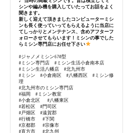
♪ 当時の高級ミシンです。昔は積立してミ
シンや編み機を購入していたってお話をよく
聞きます。

新しく迎えて頂きましたコンピューターミシ
ンも長く使っていってもらえるように当店に
てしっかりとメンテナンス、含めアフターフ
ォローさせてもらいます！ミシンの事でした
らミシン専門店にお任せ下さい
#ジャノメミシン670型

#ミシン専門店  #ミシン生活小倉南本店 

#ミシン生活八幡店  #北九州市 

#ミシン  #小倉南区  #八幡西区  #ミシン修
理 

#北九州市のミシン専門店 

#福岡  #ミシン教室   

#小倉北区   #八幡東区 

#若松区  #門司区  

#戸畑区  #遠賀郡  

#行橋市   #下関  

#京都郡   #宗像市  

#直方市   #北九州 
