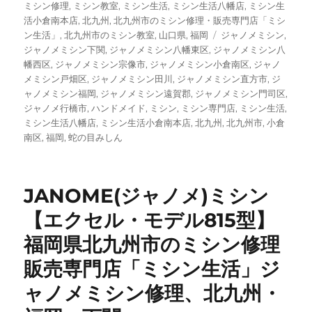
者
日:
テ
ミシン修理
,
ミシン教室
,
ミシン生活
,
ミシン生活八幡店
,
ミシン生
ゴ
活小倉南本店
,
北九州
,
北九州市のミシン修理・販売専門店「ミシ
リ
タ
ン生活」
,
北九州市のミシン教室
,
山口県
,
福岡
ジャノメミシン
,
ー
グ
ジャノメミシン下関
,
ジャノメミシン八幡東区
,
ジャノメミシン八
幡西区
,
ジャノメミシン宗像市
,
ジャノメミシン小倉南区
,
ジャノ
メミシン戸畑区
,
ジャノメミシン田川
,
ジャノメミシン直方市
,
ジ
ャノメミシン福岡
,
ジャノメミシン遠賀郡
,
ジャノメミシン門司区
,
ジャノメ行橋市
,
ハンドメイド
,
ミシン
,
ミシン専門店
,
ミシン生活
,
ミシン生活八幡店
,
ミシン生活小倉南本店
,
北九州
,
北九州市
,
小倉
南区
,
福岡
,
蛇の目みしん
JANOME(ジャノメ)ミシン
【エクセル・モデル815型】
福岡県北九州市のミシン修理
販売専門店「ミシン生活」ジ
ャノメミシン修理、北九州・