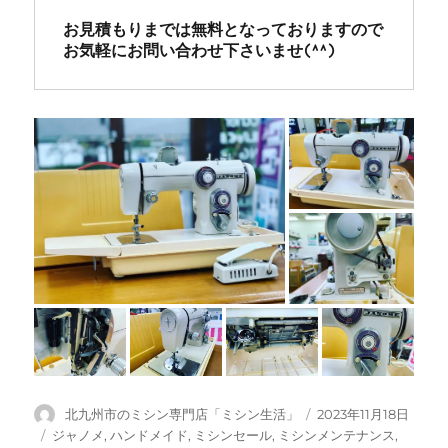
お見積もりまでは無料となっておりますので
お気軽にお問い合わせ下さいませ(^^)
投
投
北九州市のミシン専門店「ミシン生活」
2023年11月18日
稿
稿
カ
ジャノメ
,
ハンドメイド
,
ミシンセール
,
ミシンメンテナンス
,