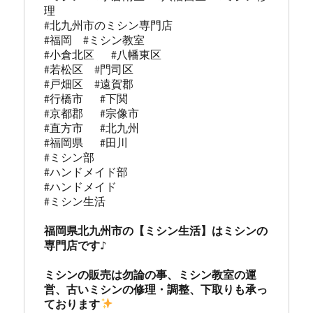
理 

#北九州市のミシン専門店 

#福岡  #ミシン教室   

#小倉北区   #八幡東区 

#若松区  #門司区  

#戸畑区  #遠賀郡  

#行橋市   #下関  

#京都郡   #宗像市  

#直方市   #北九州 

#福岡県   #田川

#ミシン部

#ハンドメイド部

#ハンドメイド

#ミシン生活

福岡県北九州市の【ミシン生活】はミシンの
専門店です♪

ミシンの販売は勿論の事、ミシン教室の運
営、古いミシンの修理・調整、下取りも承っ
ております