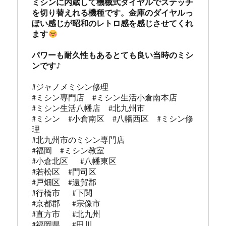
ミシンに内蔵して機械式ダイヤルでステッチ
を切り替えれる機種です。金庫のダイヤルっ
ぽい感じが昭和のレトロ感を感じさせてくれ
ます
パワーも耐久性もあるとても良い当時のミシ
#ジャノメミシン修理

#ミシン専門店  #ミシン生活小倉南本店 

#ミシン生活八幡店  #北九州市 

#ミシン  #小倉南区  #八幡西区  #ミシン修
理 

#北九州市のミシン専門店 

#福岡  #ミシン教室   

#小倉北区   #八幡東区 

#若松区  #門司区  

#戸畑区  #遠賀郡  

#行橋市   #下関  

#京都郡   #宗像市  

#直方市   #北九州 

#福岡県   #田川
