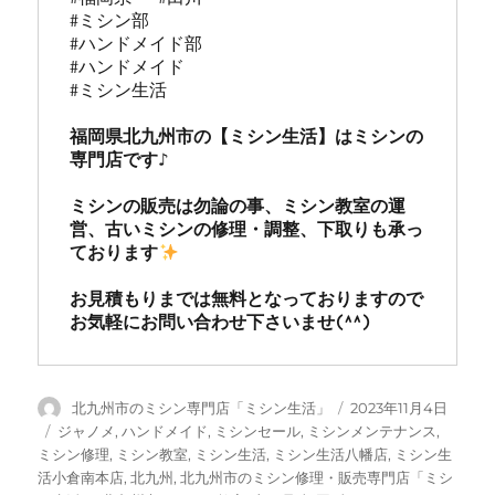
#ミシン部

#ハンドメイド部

#ハンドメイド

#ミシン生活

福岡県北九州市の【ミシン生活】はミシンの
専門店です♪

ミシンの販売は勿論の事、ミシン教室の運
営、古いミシンの修理・調整、下取りも承っ
ております
お見積もりまでは無料となっておりますので
お気軽にお問い合わせ下さいませ(^^)
投
投
北九州市のミシン専門店「ミシン生活」
2023年11月4日
稿
稿
カ
ジャノメ
,
ハンドメイド
,
ミシンセール
,
ミシンメンテナンス
,
者
日:
テ
ミシン修理
,
ミシン教室
,
ミシン生活
,
ミシン生活八幡店
,
ミシン生
ゴ
活小倉南本店
,
北九州
,
北九州市のミシン修理・販売専門店「ミシ