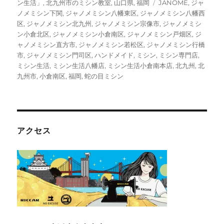
リ
タ
ン生活」
,
北九州市のミシン教室
,
山口県
,
福岡
JANOME
,
ジャ
ー
グ
ノメミシン下関
,
ジャノメミシン八幡東区
,
ジャノメミシン八幡西
区
,
ジャノメミシン北九州
,
ジャノメミシン宗像市
,
ジャノメミシ
ン小倉北区
,
ジャノメミシン小倉南区
,
ジャノメミシン戸畑区
,
ジ
ャノメミシン直方市
,
ジャノメミシン若松区
,
ジャノメミシン行橋
市
,
ジャノメミシン門司区
,
ハンドメイド
,
ミシン
,
ミシン専門店
,
ミシン生活
,
ミシン生活八幡店
,
ミシン生活小倉南本店
,
北九州
,
北
九州市
,
小倉南区
,
福岡
,
蛇の目ミシン
アクセス