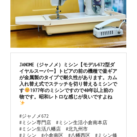
JANOME（ジャノメ）ミシン【モデル672型ダ
イヤルスーパー】トピアの前の機種で釜ギア
が金属製のタイプで耐久性があります。カム
入れ替え式でステッチを切り替えるミシンで
す
1977年のミシンですので40年以上前の
物です。昭和レトロな感じが良いですよね
#ジャノメ672 

#ミシン専門店  #ミシン生活小倉南本店 

#ミシン生活八幡店  #北九州市 

#ミシン  #小倉南区  #八幡西区  #ミシン修