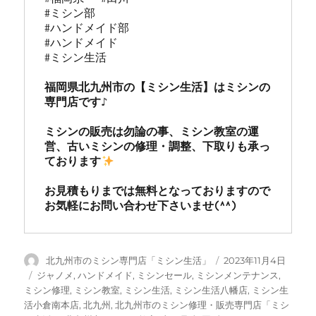
#ミシン部

#ハンドメイド部

#ハンドメイド

#ミシン生活

福岡県北九州市の【ミシン生活】はミシンの
専門店です♪

ミシンの販売は勿論の事、ミシン教室の運
営、古いミシンの修理・調整、下取りも承っ
ております
お見積もりまでは無料となっておりますので
お気軽にお問い合わせ下さいませ(^^)
投
投
北九州市のミシン専門店「ミシン生活」
2023年11月4日
稿
稿
カ
ジャノメ
,
ハンドメイド
,
ミシンセール
,
ミシンメンテナンス
,
者
日:
テ
ミシン修理
,
ミシン教室
,
ミシン生活
,
ミシン生活八幡店
,
ミシン生
ゴ
活小倉南本店
,
北九州
,
北九州市のミシン修理・販売専門店「ミシ