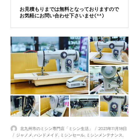
お見積もりまでは無料となっておりますので
お気軽にお問い合わせ下さいませ(^^)
投
投
北九州市のミシン専門店「ミシン生活」
2023年11月18日
稿
稿
カ
ジャノメ
,
ハンドメイド
,
ミシンセール
,
ミシンメンテナンス
,