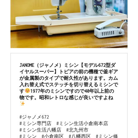
JANOME（ジャノメ）ミシン【モデル672型ダ
イヤルスーパー】トピアの前の機種で釜ギア
が金属製のタイプで耐久性があります。カム
入れ替え式でステッチを切り替えるミシンで
す
1977年のミシンですので40年以上前の
物です。昭和レトロな感じが良いですよね
#ジャノメ672 

#ミシン専門店  #ミシン生活小倉南本店 

#ミシン生活八幡店  #北九州市 

#ミシン  #小倉南区  #八幡西区  #ミシン修