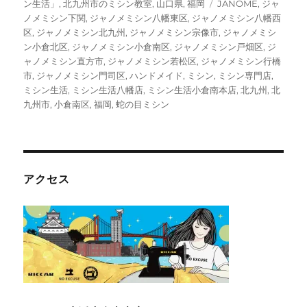
リ
タ
ン生活」
,
北九州市のミシン教室
,
山口県
,
福岡
JANOME
,
ジャ
ー
グ
ノメミシン下関
,
ジャノメミシン八幡東区
,
ジャノメミシン八幡西
区
,
ジャノメミシン北九州
,
ジャノメミシン宗像市
,
ジャノメミシ
ン小倉北区
,
ジャノメミシン小倉南区
,
ジャノメミシン戸畑区
,
ジ
ャノメミシン直方市
,
ジャノメミシン若松区
,
ジャノメミシン行橋
市
,
ジャノメミシン門司区
,
ハンドメイド
,
ミシン
,
ミシン専門店
,
ミシン生活
,
ミシン生活八幡店
,
ミシン生活小倉南本店
,
北九州
,
北
九州市
,
小倉南区
,
福岡
,
蛇の目ミシン
アクセス