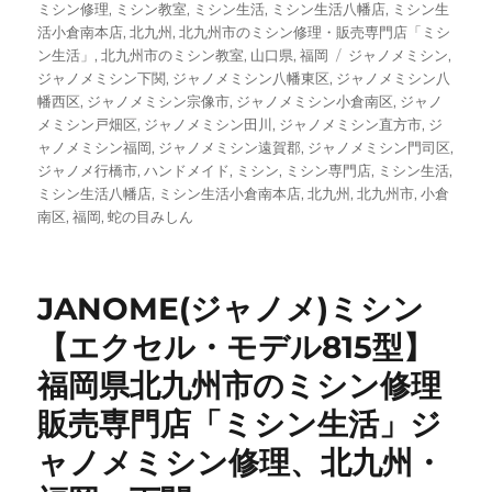
者
日:
テ
ミシン修理
,
ミシン教室
,
ミシン生活
,
ミシン生活八幡店
,
ミシン生
ゴ
活小倉南本店
,
北九州
,
北九州市のミシン修理・販売専門店「ミシ
リ
タ
ン生活」
,
北九州市のミシン教室
,
山口県
,
福岡
ジャノメミシン
,
ー
グ
ジャノメミシン下関
,
ジャノメミシン八幡東区
,
ジャノメミシン八
幡西区
,
ジャノメミシン宗像市
,
ジャノメミシン小倉南区
,
ジャノ
メミシン戸畑区
,
ジャノメミシン田川
,
ジャノメミシン直方市
,
ジ
ャノメミシン福岡
,
ジャノメミシン遠賀郡
,
ジャノメミシン門司区
,
ジャノメ行橋市
,
ハンドメイド
,
ミシン
,
ミシン専門店
,
ミシン生活
,
ミシン生活八幡店
,
ミシン生活小倉南本店
,
北九州
,
北九州市
,
小倉
南区
,
福岡
,
蛇の目みしん
JANOME(ジャノメ)ミシン
【エクセル・モデル815型】
福岡県北九州市のミシン修理
販売専門店「ミシン生活」ジ
ャノメミシン修理、北九州・