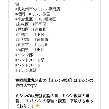
理 

#北九州市のミシン専門店 

#福岡  #ミシン教室   

#小倉北区   #八幡東区 

#若松区  #門司区  

#戸畑区  #遠賀郡  

#行橋市   #下関  

#京都郡   #宗像市  

#直方市   #北九州 

#福岡県   #田川

#ミシン部

#ハンドメイド部

#ハンドメイド

#ミシン生活

福岡県北九州市の【ミシン生活】はミシンの
専門店です♪

ミシンの販売は勿論の事、ミシン教室の運
営、古いミシンの修理・調整、下取りも承っ
ております