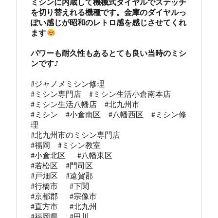
ミシンに内蔵して機械式ダイヤルでステッチ
を切り替えれる機種です。金庫のダイヤルっ
ぽい感じが昭和のレトロ感を感じさせてくれ
ます
パワーも耐久性もあるとても良い当時のミシ
#ジャノメミシン修理

#ミシン専門店  #ミシン生活小倉南本店 

#ミシン生活八幡店  #北九州市 

#ミシン  #小倉南区  #八幡西区  #ミシン修
理 

#北九州市のミシン専門店 

#福岡  #ミシン教室   

#小倉北区   #八幡東区 

#若松区  #門司区  

#戸畑区  #遠賀郡  

#行橋市   #下関  

#京都郡   #宗像市  

#直方市   #北九州 

#福岡県   #田川
