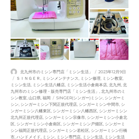
投
投
北九州市のミシン専門店「ミシン生活」
2023年12月9日
稿
稿
カ
ＳＩＮＧＥＲ
,
ミシンメンテナンス
,
ミシン修理
,
ミシン教室
,
者
日:
テ
ミシン生活
,
ミシン生活八幡店
,
ミシン生活小倉南本店
,
北九州
,
北
ゴ
九州市のミシン修理・販売専門店「ミシン生活」
,
北九州市のミ
リ
タ
シン教室
,
山口県
,
福岡
SINGER(シンガー)ミシン
,
シンガーミ
ー
グ
シン
,
シンガーミシン下関正規代理店
,
シンガーミシン中間市
,
シ
ンガーミシン八幡東区
,
シンガーミシン八幡西区
,
シンガーミシン
北九州正規代理店
,
シンガーミシン宗像市
,
シンガーミシン小倉北
区
,
シンガーミシン小倉南区
,
シンガーミシン戸畑区
,
シンガーミ
シン福岡正規代理店
,
シンガーミシン若松区
,
シンガーミシン行橋
市
,
ハンドメイド
,
ミシン
,
ミシン専門店
,
ミシン生活
,
ミシン生活