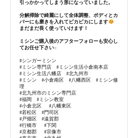
引っかかってしまう形になっていました。

分解掃除で綺麗にして全体調整、ボディとカ
バーにも磨きを入れてピカピカにします
まだまだ長く使っていけます！

ミシンご購入後のアフターフォローも安心し
てお任せ下さい☆
#シンガーミシン

#ミシン専門店  #ミシン生活小倉南本店 

#ミシン生活八幡店  #北九州市 

#ミシン  #小倉南区  #八幡西区  #ミシン修
理 

#北九州市のミシン専門店 

#福岡  #ミシン教室   

#小倉北区   #八幡東区 

#若松区  #門司区  

#戸畑区  #遠賀郡  

#行橋市   #下関  

#京都郡   #宗像市  
