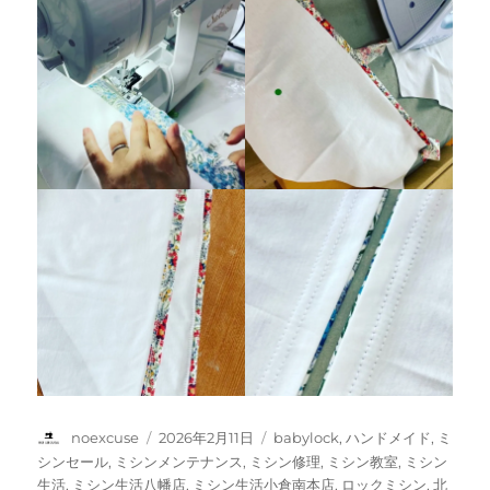
投
投
カ
noexcuse
2026年2月11日
babylock
,
ハンドメイド
,
ミ
稿
稿
テ
シンセール
,
ミシンメンテナンス
,
ミシン修理
,
ミシン教室
,
ミシン
者
日:
ゴ
生活
,
ミシン生活八幡店
,
ミシン生活小倉南本店
,
ロックミシン
,
北