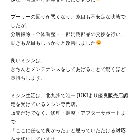
専
門
プーリーの回りが悪くなり、糸目も不安定な状態で
店
したが、
「ミ
シ
分解掃除・全体調整・一部消耗部品の交換を行い、
ン
動きも糸目もしっかりと改善しました
生
活」
に
良いミシンは、
きちんとメンテナンスをしてあげることで驚くほど
長持ちします。
ミシン生活は、北九州で唯一 JUKIより優良販売店認
定を受けているミシン専門店。
販売だけでなく、修理・調整・アフターサポートま
で
「ここに任せて良かった」と思っていただける対応
を大切にしています。