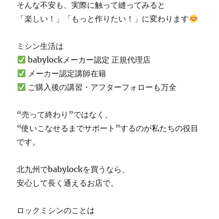
定
そんな不安も、実際に触って縫ってみると
の
「楽しい！」「もっと作りたい！」に変わります
お
店
に
ミシン生活は
babylockメーカー認定 正規代理店
メーカー認定講師在籍
ご購入後の講習・アフターフォローも万全
“売って終わり”ではなく、
“使いこなせるまでサポート”するのが私たちの役目
です。
北九州でbabylockを買うなら、
安心して長く通えるお店で。
ロックミシンのことは