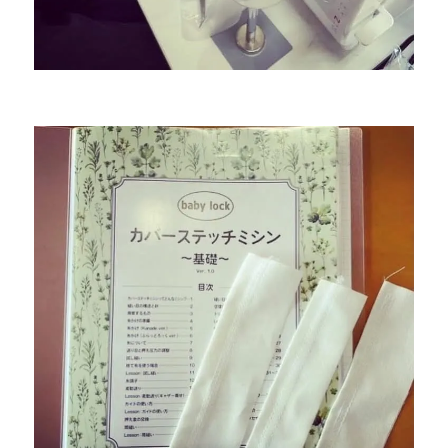
開
|
北
九
州
市
の
ミ
シ
ン
専
門
店
「ミ
シ
ン
生
活」
に