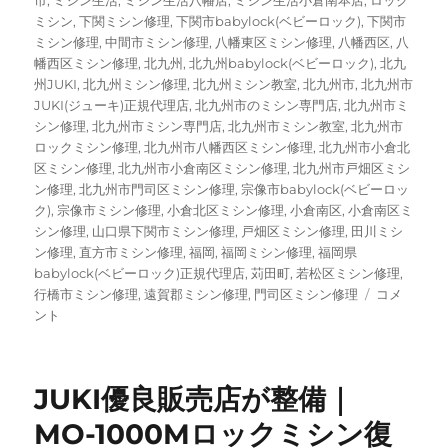
市
,
ミシン生活
,
ミシン生活八幡店
,
ミシン生活小倉南本店
,
ロック
ミシン
,
下関ミシン修理
,
下関市babylock(ベビーロック)
,
下関市
ミシン修理
,
中間市ミシン修理
,
八幡東区ミシン修理
,
八幡西区
,
八
幡西区ミシン修理
,
北九州
,
北九州babylock(ベビーロック)
,
北九
州JUKI
,
北九州ミシン修理
,
北九州ミシン教室
,
北九州市
,
北九州市
JUKI(ジューキ)正規代理店
,
北九州市のミシン専門店
,
北九州市ミ
シン修理
,
北九州市ミシン専門店
,
北九州市ミシン教室
,
北九州市
ロックミシン修理
,
北九州市八幡西区ミシン修理
,
北九州市小倉北
区ミシン修理
,
北九州市小倉南区ミシン修理
,
北九州市戸畑区ミシ
ン修理
,
北九州市門司区ミシン修理
,
宗像市babylock(ベビーロッ
ク)
,
宗像市ミシン修理
,
小倉北区ミシン修理
,
小倉南区
,
小倉南区ミ
シン修理
,
山口県下関市ミシン修理
,
戸畑区ミシン修理
,
田川ミシ
ン修理
,
直方市ミシン修理
,
福岡
,
福岡ミシン修理
,
福岡県
babylock(ベビーロック)正規代理店
,
苅田町
,
若松区ミシン修理
,
北
行橋市ミシン修理
,
遠賀郡ミシン修理
,
門司区ミシン修理
コメ
九
ント
州
市
babylock
JUKI優良販売店が整備｜
ビ
ー
MO-1000Mロックミシン復
ロ