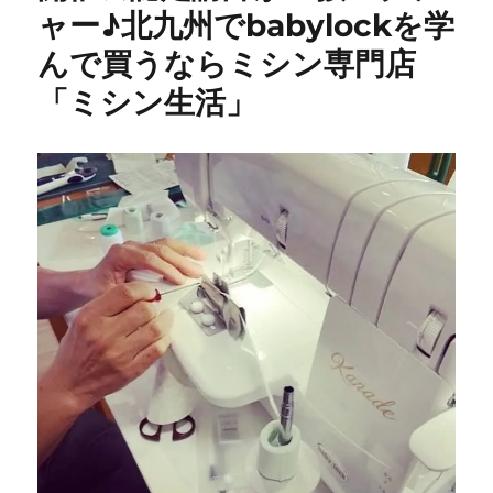
ッ
ャー♪北九州でbabylockを学
ク）
を
んで買うならミシン専門店
買
「ミシン生活」
う
な
ら
こ
こ！
ロ
ッ
ク
ミ
シ
ン
教
室
の
様
子
を
公