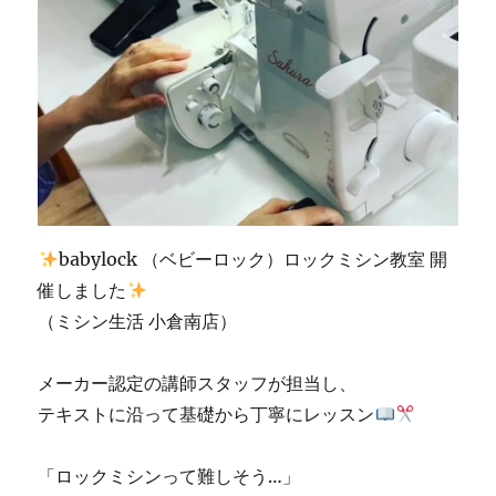
シ
ン
修
理
販
売
専
門
店
「ミ
シ
babylock （ベビーロック）ロックミシン教室 開
ン
生
催しました
活」
（ミシン生活 小倉南店）
☆JUKI
優
良
メーカー認定の講師スタッフが担当し、
販
テキストに沿って基礎から丁寧にレッスン
売
店
認
「ロックミシンって難しそう…」