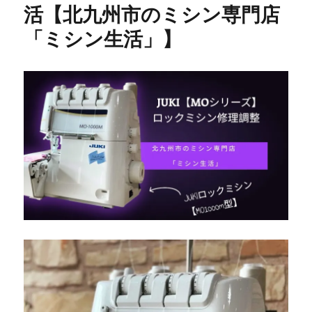
活【北九州市のミシン専門店
ッ
ク）
「ミシン生活」】
メ
ー
カ
ー
認
定
講
習
会
開
催
☆
認
定
講
師
が
直
接