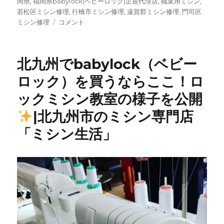
岡県
,
福岡県babylock(ベビーロック)正規代理店
,
職業用ミシン
,
若松区ミシン修理
,
行橋市ミシン修理
,
遠賀郡ミシン修理
,
門司区
【JUKI
ミシン修理
コメント
HZL-
DX5
メ
北九州でbabylock（ベビー
ン
テ
ロック）を買うならここ！ロ
ナ
ックミシン教室の様子を公開
ン
ス】
|北九州市のミシン専門店
北
九
「ミシン生活」
州
市
八
幡
西
区
の
お
客