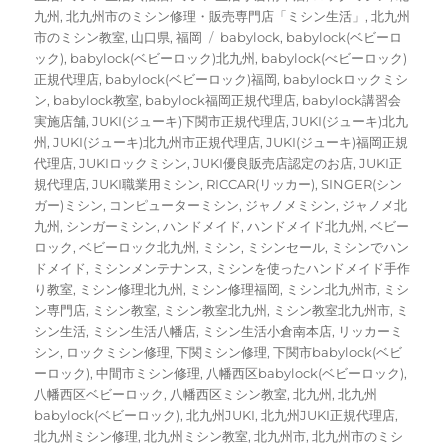
リ
九州
,
北九州市のミシン修理・販売専門店「ミシン生活」
,
北九州
ー
タ
市のミシン教室
,
山口県
,
福岡
babylock
,
babylock(ベビーロ
グ
ック)
,
babylock(ベビーロック)北九州
,
babylock(べビーロック)
正規代理店
,
babylock(ベビーロック)福岡
,
babylockロックミシ
ン
,
babylock教室
,
babylock福岡正規代理店
,
babylock講習会
実施店舗
,
JUKI(ジューキ)下関市正規代理店
,
JUKI(ジューキ)北九
州
,
JUKI(ジューキ)北九州市正規代理店
,
JUKI(ジューキ)福岡正規
代理店
,
JUKIロックミシン
,
JUKI優良販売店認定のお店
,
JUKI正
規代理店
,
JUKI職業用ミシン
,
RICCAR(リッカー)
,
SINGER(シン
ガー)ミシン
,
コンピューターミシン
,
ジャノメミシン
,
ジャノメ北
九州
,
シンガーミシン
,
ハンドメイド
,
ハンドメイド北九州
,
ベビー
ロック
,
ベビーロック北九州
,
ミシン
,
ミシンセール
,
ミシンでハン
ドメイド
,
ミシンメンテナンス
,
ミシンを使ったハンドメイド手作
り教室
,
ミシン修理北九州
,
ミシン修理福岡
,
ミシン北九州市
,
ミシ
ン専門店
,
ミシン教室
,
ミシン教室北九州
,
ミシン教室北九州市
,
ミ
シン生活
,
ミシン生活八幡店
,
ミシン生活小倉南本店
,
リッカーミ
シン
,
ロックミシン修理
,
下関ミシン修理
,
下関市babylock(ベビ
ーロック)
,
中間市ミシン修理
,
八幡西区babylock(ベビーロック)
,
八幡西区ベビーロック
,
八幡西区ミシン教室
,
北九州
,
北九州
babylock(ベビーロック)
,
北九州JUKI
,
北九州JUKI正規代理店
,
北九州ミシン修理
,
北九州ミシン教室
,
北九州市
,
北九州市のミシ