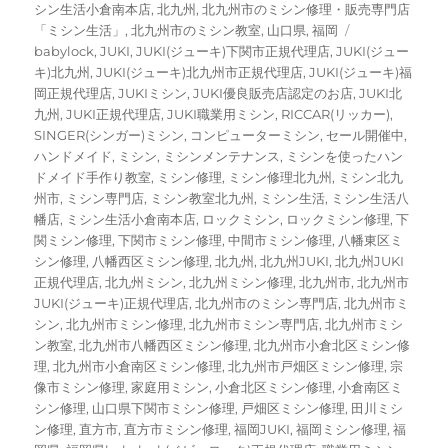
者
日:
ゴ
シン生活小倉南本店
,
北九州
,
北九州市のミシン修理・販売専門店
リ
タ
「ミシン生活」
,
北九州市のミシン教室
,
山口県
,
福岡
ー
グ
babylock
,
JUKI
,
JUKI(ジューキ)下関市正規代理店
,
JUKI(ジュー
キ)北九州
,
JUKI(ジューキ)北九州市正規代理店
,
JUKI(ジューキ)福
岡正規代理店
,
JUKIミシン
,
JUKI優良販売店認定のお店
,
JUKI北
九州
,
JUKI正規代理店
,
JUKI職業用ミシン
,
RICCAR(リッカー)
,
SINGER(シンガー)ミシン
,
コンピューターミシン
,
セール開催中
,
ハンドメイド
,
ミシン
,
ミシンメンテナンス
,
ミシンを使ったハン
ドメイド手作り教室
,
ミシン修理
,
ミシン修理北九州
,
ミシン北九
州市
,
ミシン専門店
,
ミシン教室北九州
,
ミシン生活
,
ミシン生活八
幡店
,
ミシン生活小倉南本店
,
ロックミシン
,
ロックミシン修理
,
下
関ミシン修理
,
下関市ミシン修理
,
中間市ミシン修理
,
八幡東区ミ
シン修理
,
八幡西区ミシン修理
,
北九州
,
北九州JUKI
,
北九州JUKI
正規代理店
,
北九州ミシン
,
北九州ミシン修理
,
北九州市
,
北九州市
JUKI(ジューキ)正規代理店
,
北九州市のミシン専門店
,
北九州市ミ
シン
,
北九州市ミシン修理
,
北九州市ミシン専門店
,
北九州市ミシ
ン教室
,
北九州市八幡西区ミシン修理
,
北九州市小倉北区ミシン修
理
,
北九州市小倉南区ミシン修理
,
北九州市戸畑区ミシン修理
,
宗
像市ミシン修理
,
家庭用ミシン
,
小倉北区ミシン修理
,
小倉南区ミ
シン修理
,
山口県下関市ミシン修理
,
戸畑区ミシン修理
,
田川ミシ
ン修理
,
直方市
,
直方市ミシン修理
,
福岡JUKI
,
福岡ミシン修理
,
福