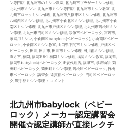
ン専門店
,
北九州市のミシン教室
,
北九州市ブラザーミシン修理
,
北九州市ミシン
,
北九州市ミシン専門店
,
北九州市ミシン教室
,
北
九州市ロックミシン修理
,
北九州市八幡東区ミシン修理
,
北九州市
八幡西区ミシン修理
,
北九州市小倉北区ミシン修理
,
北九州市小倉
南区ミシン修理
,
北九州市戸畑区ミシン修理
,
北九州市若松区ミシ
ン修理
,
北九州市門司区ミシン修理
,
宗像市ベビーロック
,
宮若市
,
家庭用ミシン
,
小倉南区babylock(ベビーロック)
,
小倉南区ベビー
ロック
,
小倉南区ミシン教室
,
山口県下関市ミシン修理
,
戸畑区ベ
ビーロック
,
田川
,
田川市
,
田川市ミシン修理
,
田川郡ミシン修理
,
直方市
,
福岡
,
福岡JUKI
,
福岡ミシン修理
,
福岡ミシン教室
,
福岡県
,
福岡県babylock(ベビーロック)正規代理店
,
福津市
,
糸取物語
,
苅
田町ベビーロック
,
苅田町ミシン修理
,
若松区ベビーロック
,
行橋
市ベビーロック
,
講習会
,
遠賀郡ベビーロック
,
門司区ベビーロッ
北
ク
,
鞍手郡ミシン修理
コメント
九
州
で
北九州市babylock（ベビー
babylock（ベ
ビ
ロック）メーカー認定講習会
ー
開催☆認定講師が直接レクチ
ロ