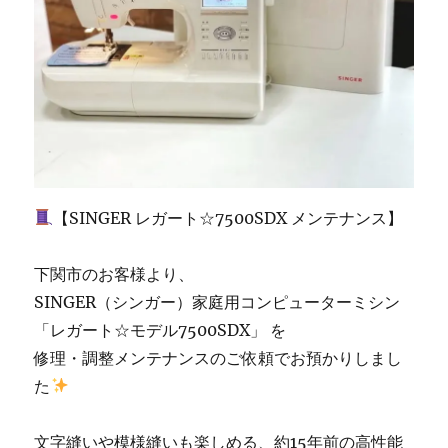
ン
生
活」】
に
【SINGER レガート☆7500SDX メンテナンス】
下関市のお客様より、
SINGER（シンガー）家庭用コンピューターミシン
「レガート☆モデル7500SDX」 を
修理・調整メンテナンスのご依頼でお預かりしまし
た
文字縫いや模様縫いも楽しめる、約15年前の高性能