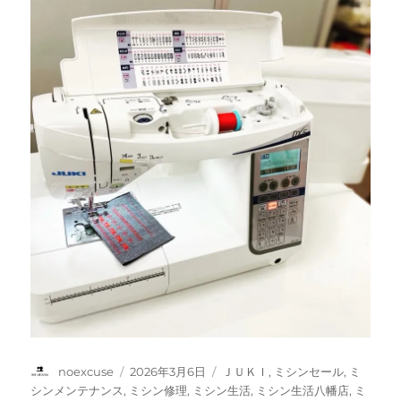
投
投
カ
noexcuse
2026年3月6日
ＪＵＫＩ
,
ミシンセール
,
ミ
稿
稿
テ
シンメンテナンス
,
ミシン修理
,
ミシン生活
,
ミシン生活八幡店
,
ミ