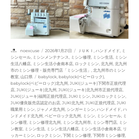
投
投
カ
noexcuse
2026年1月21日
ＪＵＫＩ
,
ハンドメイド
,
ミ
稿
稿
テ
シンセール
,
ミシンメンテナンス
,
ミシン修理
,
ミシン生活
,
ミシン
者
日:
ゴ
生活八幡店
,
ミシン生活小倉南本店
,
ロックミシン
,
北九州
,
北九州
リ
市のミシン修理・販売専門店「ミシン生活」
,
北九州市のミシン
ー
タ
教室
,
山口県
babylock
,
babylock(ベビーロック)
,
グ
babylock(ベビーロック)北九州
,
JUKI(ジューキ)下関市正規代理
店
,
JUKI(ジューキ)北九州
,
JUKI(ジューキ)北九州市正規代理店
,
JUKI(ジューキ)福岡正規代理店
,
JUKIミシン
,
JUKIロックミシン
,
JUKI優良販売店認定のお店
,
JUKI北九州
,
JUKI正規代理店
,
JUKI
職業用ミシン
,
ジャノメ北九州
,
シンガーミシン
,
ハンドメイド
,
ハ
ンドメイド北九州
,
ベビーロック北九州
,
ミシン
,
ミシンセール
,
ミ
シン修理
,
ミシン修理北九州
,
ミシン北九州市
,
ミシン専門店
,
ミシ
ン教室
,
ミシン生活
,
ミシン生活八幡店
,
ミシン生活小倉南本店
,
リ
ッカーミシン
,
ロックミシン
,
下関ミシン修理
,
下関市ミシン修理
,