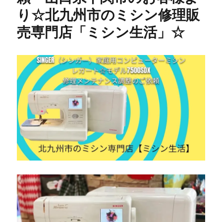
1000M
り☆北九州市のミシン修理販
ロ
ッ
売専門店「ミシン生活」☆
ク
ミ
シ
ン
復
活
【北
九
州
市
の
ミ
シ
ン
専
門
店
「ミ
シ