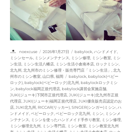
投
投
カ
noexcuse
2026年1月27日
babylock
,
ハンドメイド
,
稿
稿
テ
ミシンセール
,
ミシンメンテナンス
,
ミシン修理
,
ミシン教室
,
ミシ
者
日:
ゴ
ン生活
,
ミシン生活八幡店
,
ミシン生活小倉南本店
,
ロックミシン
,
リ
北九州
,
北九州市のミシン修理・販売専門店「ミシン生活」
,
北九
ー
タ
州市のミシン教室
,
山口県
,
福岡
babylock
,
babylock(ベビー
グ
ロック)
,
babylock(ベビーロック)北九州
,
babylockロックミシ
ン
,
babylock福岡正規代理店
,
babylock講習会実施店舗
,
JUKI(ジューキ)下関市正規代理店
,
JUKI(ジューキ)北九州市正規
代理店
,
JUKI(ジューキ)福岡正規代理店
,
JUKI優良販売店認定のお
店
,
JUKI北九州
,
RICCAR(リッカー)
,
SINGER(シンガー)ミシン
,
ハ
ンドメイド
,
ベビーロック
,
ベビーロック北九州
,
ミシン
,
ミシンメ
ンテナンス
,
ミシンを使ったハンドメイド手作り教室
,
ミシン修理
,
ミシン修理北九州
,
ミシン専門店
,
ミシン教室
,
ミシン教室北九州