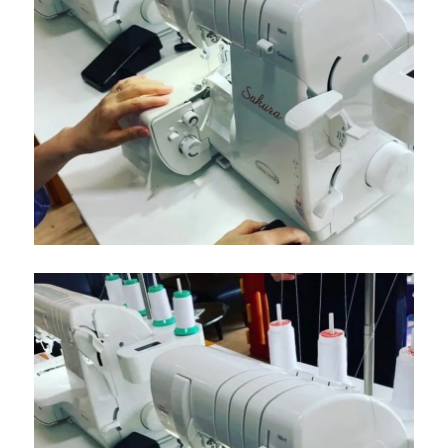
様
の
ミ
シ
ン
を
点
検
調
整
し
ま
し
た
☆
北
九
州
市
の
ミ