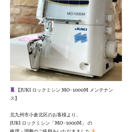
レ
ク
チ
ャ
ー
♪
北
九
州
で
babylock
を
学
ん
で
【JUKI ロックミシン MO-1000M メンテナン
買
ス】
う
な
ら
北九州市小倉北区のお客様より、
ミ
JUKI ロックミシン「MO-1000M」 の
シ
修理・調整のご依頼をいただきました
ン