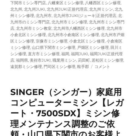
下関市ミシン専門店
,
八幡東区ミシン修理
,
八幡西区ミシン修理
,
北九州
,
北九州JUKI
,
北九州JUKI正規代理店
,
北九州ミシン
,
北九
州ミシン修理
,
北九州市
,
北九州市JUKI(ジューキ)正規代理店
,
北
九州市のミシン専門店
,
北九州市ミシン修理
,
北九州市ミシン専門
店
,
北九州市ミシン教室
,
北九州市八幡西区ミシン修理
,
北九州市
小倉北区ミシン修理
,
北九州市小倉南区ミシン修理
,
北九州市戸畑
区ミシン修理
,
宗像市ミシン修理
,
小倉北区ミシン修理
,
小倉南区
ミシン修理
,
山口県下関市ミシン修理
,
戸畑区ミシン修理
,
田川ミ
シン修理
,
直方市ミシン修理
,
福岡
,
福岡JUKI
,
福岡JUKI正規代理
店
,
福岡県
,
美祢市JUKI
,
職業用ミシン
,
苅田町
,
若松区ミシン修理
,
JUKI
遠賀郡ミシン修理
,
門司区ミシン修理
,
鞍手郡
コメント
優
良
販
SINGER（シンガー）家庭用
売
店
コンピューターミシン【レガ
が
ート・7500SDX】ミシン修
整
備
理メンテナンス調整のご依
｜
MO-
頼・山口県下関市のお客様よ