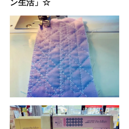
ン生活」☆
ン
ペ
ー
ン
開
催！
北
九
州
市
の
ミ
シ
ン
修
理
販
売
専
門
店
「ミ