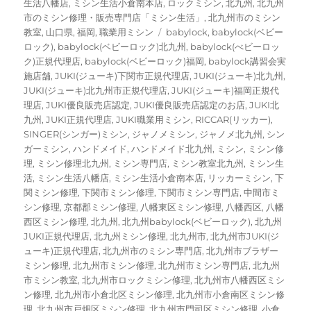
生活八幡店
,
ミシン生活小倉南本店
,
ロックミシン
,
北九州
,
北九州
市のミシン修理・販売専門店「ミシン生活」
,
北九州市のミシン
タ
教室
,
山口県
,
福岡
,
職業用ミシン
babylock
,
babylock(ベビー
グ
ロック)
,
babylock(ベビーロック)北九州
,
babylock(べビーロッ
ク)正規代理店
,
babylock(ベビーロック)福岡
,
babylock講習会実
施店舗
,
JUKI(ジューキ)下関市正規代理店
,
JUKI(ジューキ)北九州
,
JUKI(ジューキ)北九州市正規代理店
,
JUKI(ジューキ)福岡正規代
理店
,
JUKI優良販売店認定
,
JUKI優良販売店認定のお店
,
JUKI北
九州
,
JUKI正規代理店
,
JUKI職業用ミシン
,
RICCAR(リッカー)
,
SINGER(シンガー)ミシン
,
ジャノメミシン
,
ジャノメ北九州
,
シン
ガーミシン
,
ハンドメイド
,
ハンドメイド北九州
,
ミシン
,
ミシン修
理
,
ミシン修理北九州
,
ミシン専門店
,
ミシン教室北九州
,
ミシン生
活
,
ミシン生活八幡店
,
ミシン生活小倉南本店
,
リッカーミシン
,
下
関ミシン修理
,
下関市ミシン修理
,
下関市ミシン専門店
,
中間市ミ
シン修理
,
京都郡ミシン修理
,
八幡東区ミシン修理
,
八幡西区
,
八幡
西区ミシン修理
,
北九州
,
北九州babylock(ベビーロック)
,
北九州
JUKI正規代理店
,
北九州ミシン修理
,
北九州市
,
北九州市JUKI(ジ
ューキ)正規代理店
,
北九州市のミシン専門店
,
北九州市ブラザー
ミシン修理
,
北九州市ミシン修理
,
北九州市ミシン専門店
,
北九州
市ミシン教室
,
北九州市ロックミシン修理
,
北九州市八幡西区ミシ
ン修理
,
北九州市小倉北区ミシン修理
,
北九州市小倉南区ミシン修
理
,
北九州市戸畑区ミシン修理
,
北九州市門司区ミシン修理
,
小倉