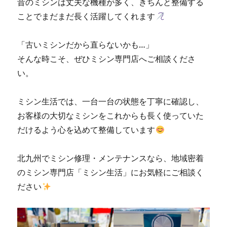
昔のミシンは丈夫な機種が多く、きちんと整備する
活」
ことでまだまだ長く活躍してくれます
に
「古いミシンだから直らないかも…」
そんな時こそ、ぜひミシン専門店へご相談くださ
い。
ミシン生活では、一台一台の状態を丁寧に確認し、
お客様の大切なミシンをこれからも長く使っていた
だけるよう心を込めて整備しています
北九州でミシン修理・メンテナンスなら、地域密着
のミシン専門店「ミシン生活」にお気軽にご相談く
ださい