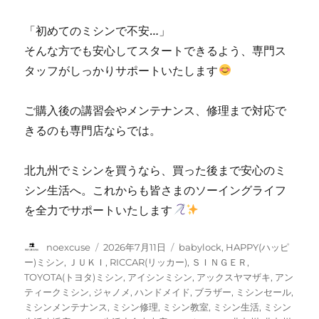
の
お
「初めてのミシンで不安…」
店
そんな方でも安心してスタートできるよう、専門ス
に
タッフがしっかりサポートいたします
ご購入後の講習会やメンテナンス、修理まで対応で
きるのも専門店ならでは。
北九州でミシンを買うなら、買った後まで安心のミ
シン生活へ。これからも皆さまのソーイングライフ
を全力でサポートいたします
投
投
カ
noexcuse
2026年7月11日
babylock
,
HAPPY(ハッピ
稿
稿
テ
ー)ミシン
,
ＪＵＫＩ
,
RICCAR(リッカー)
,
ＳＩＮＧＥＲ
,
者
日:
ゴ
TOYOTA(トヨタ)ミシン
,
アイシンミシン
,
アックスヤマザキ
,
アン
リ
ティークミシン
,
ジャノメ
,
ハンドメイド
,
ブラザー
,
ミシンセール
,
ー
ミシンメンテナンス
,
ミシン修理
,
ミシン教室
,
ミシン生活
,
ミシン