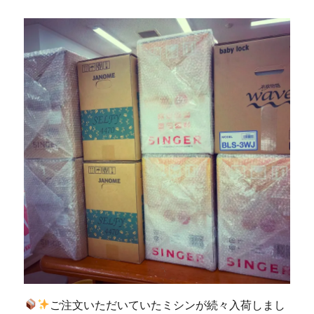
の
限
定
職
業
用
ミ
シ
ン
「SL-
3700」
が
購
入
で
き
ま
す
☆
北
九
ご注文いただいていたミシンが続々入荷しまし
州