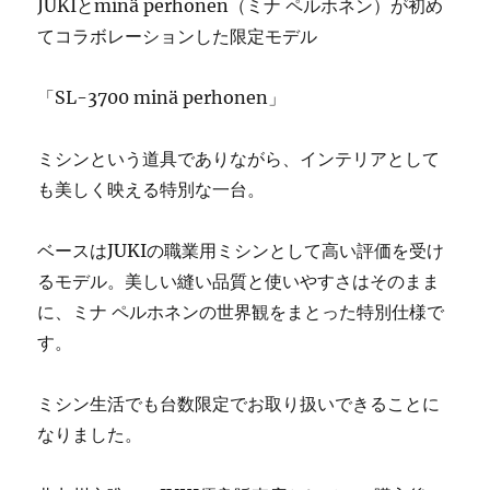
JUKIとminä perhonen（ミナ ペルホネン）が初め
シ
てコラボレーションした限定モデル
ン
修
理
「SL-3700 minä perhonen」
販
売
ミシンという道具でありながら、インテリアとして
専
門
も美しく映える特別な一台。
店
「ミ
ベースはJUKIの職業用ミシンとして高い評価を受け
シ
ン
るモデル。美しい縫い品質と使いやすさはそのまま
生
に、ミナ ペルホネンの世界観をまとった特別仕様で
活」
す。
☆
に
ミシン生活でも台数限定でお取り扱いできることに
なりました。