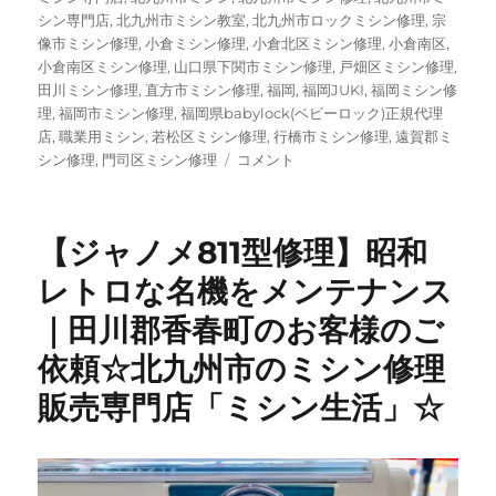
シン専門店
,
北九州市ミシン教室
,
北九州市ロックミシン修理
,
宗
像市ミシン修理
,
小倉ミシン修理
,
小倉北区ミシン修理
,
小倉南区
,
小倉南区ミシン修理
,
山口県下関市ミシン修理
,
戸畑区ミシン修理
,
田川ミシン修理
,
直方市ミシン修理
,
福岡
,
福岡JUKI
,
福岡ミシン修
理
,
福岡市ミシン修理
,
福岡県babylock(ベビーロック)正規代理
店
,
職業用ミシン
,
若松区ミシン修理
,
行橋市ミシン修理
,
遠賀郡ミ
【昭
シン修理
,
門司区ミシン修理
コメント
和
レ
ト
【ジャノメ811型修理】昭和
ロ】
50
レトロな名機をメンテナンス
年
｜田川郡香春町のお客様のご
以
上
依頼☆北九州市のミシン修理
前
の
販売専門店「ミシン生活」☆
三
菱
ビ
ン