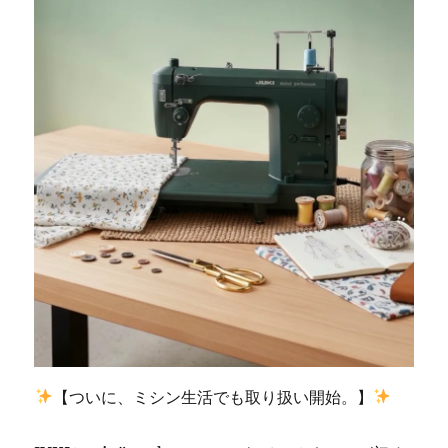
｜
田
川
郡
香
春
町
の
お
客
様
の
ご
依
頼
☆
北
九
州
【ついに、ミシン生活でも取り扱い開始。】
市
の
ミ