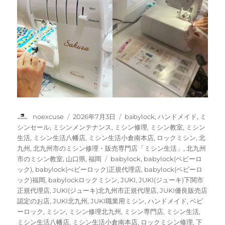
投
投
カ
noexcuse
2026年7月3日
babylock
,
ハンドメイド
,
ミ
稿
稿
テ
シンセール
,
ミシンメンテナンス
,
ミシン修理
,
ミシン教室
,
ミシン
者
日:
ゴ
生活
,
ミシン生活八幡店
,
ミシン生活小倉南本店
,
ロックミシン
,
北
リ
九州
,
北九州市のミシン修理・販売専門店「ミシン生活」
,
北九州
ー
タ
市のミシン教室
,
山口県
,
福岡
babylock
,
babylock(ベビーロ
グ
ック)
,
babylock(べビーロック)正規代理店
,
babylock(ベビーロ
ック)福岡
,
babylockロックミシン
,
JUKI
,
JUKI(ジューキ)下関市
正規代理店
,
JUKI(ジューキ)北九州市正規代理店
,
JUKI優良販売店
認定のお店
,
JUKI北九州
,
JUKI職業用ミシン
,
ハンドメイド
,
ベビ
ーロック
,
ミシン
,
ミシン修理北九州
,
ミシン専門店
,
ミシン生活
,
ミシン生活八幡店
,
ミシン生活小倉南本店
,
ロックミシン修理
,
下