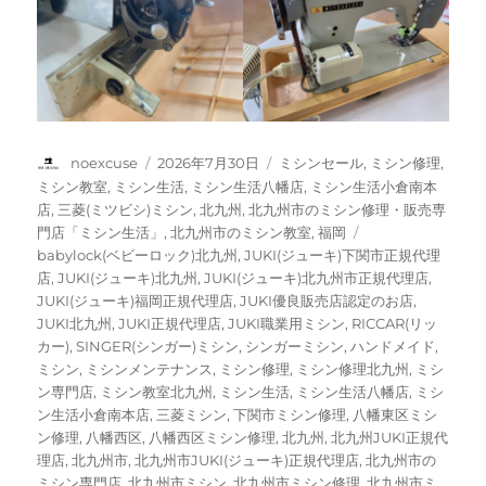
投
投
カ
noexcuse
2026年7月30日
ミシンセール
,
ミシン修理
,
稿
稿
テ
ミシン教室
,
ミシン生活
,
ミシン生活八幡店
,
ミシン生活小倉南本
者
日:
ゴ
店
,
三菱(ミツビシ)ミシン
,
北九州
,
北九州市のミシン修理・販売専
リ
タ
門店「ミシン生活」
,
北九州市のミシン教室
,
福岡
ー
グ
babylock(ベビーロック)北九州
,
JUKI(ジューキ)下関市正規代理
店
,
JUKI(ジューキ)北九州
,
JUKI(ジューキ)北九州市正規代理店
,
JUKI(ジューキ)福岡正規代理店
,
JUKI優良販売店認定のお店
,
JUKI北九州
,
JUKI正規代理店
,
JUKI職業用ミシン
,
RICCAR(リッ
カー)
,
SINGER(シンガー)ミシン
,
シンガーミシン
,
ハンドメイド
,
ミシン
,
ミシンメンテナンス
,
ミシン修理
,
ミシン修理北九州
,
ミシ
ン専門店
,
ミシン教室北九州
,
ミシン生活
,
ミシン生活八幡店
,
ミシ
ン生活小倉南本店
,
三菱ミシン
,
下関市ミシン修理
,
八幡東区ミシ
ン修理
,
八幡西区
,
八幡西区ミシン修理
,
北九州
,
北九州JUKI正規代
理店
,
北九州市
,
北九州市JUKI(ジューキ)正規代理店
,
北九州市の
ミシン専門店
,
北九州市ミシン
,
北九州市ミシン修理
,
北九州市ミ