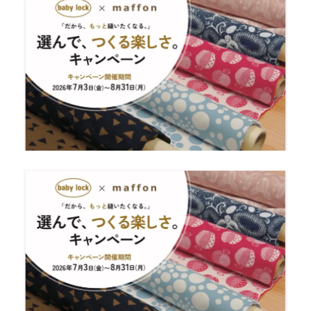
荷！
専
門
店
だ
か
ら
で
き
る
安
心
の
納
品
サ
ポ
ー
ト
【北
九