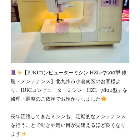
シ
ン
生
活」
に
【JUKIコンピューターミシン HZL-7500型 修
理・メンテナンス】北九州市小倉南区のお客様よ
り、JUKIコンピューターミシン「HZL-7800型」を
修理・調整のご依頼でお預かりしました
長年活躍してきたミシンも、定期的なメンテナンス
を行うことで動きや縫い目が見違えるほど良くなり
ます