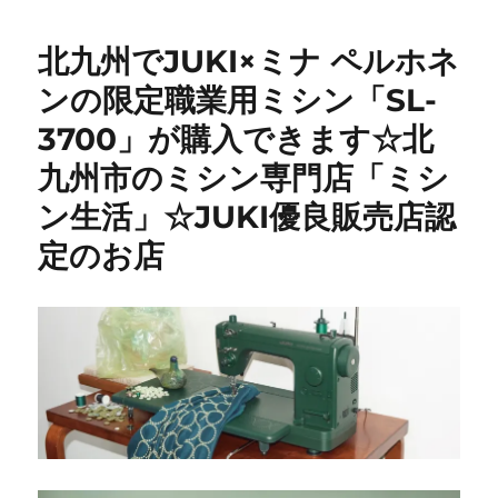
ノ
メ
北九州でJUKI×ミナ ペルホネ
811
型
ンの限定職業用ミシン「SL-
修
3700」が購入できます☆北
理】
昭
九州市のミシン専門店「ミシ
和
レ
ン生活」☆JUKI優良販売店認
ト
定のお店
ロ
な
名
機
を
メ
ン
テ
ナ
ン
ス