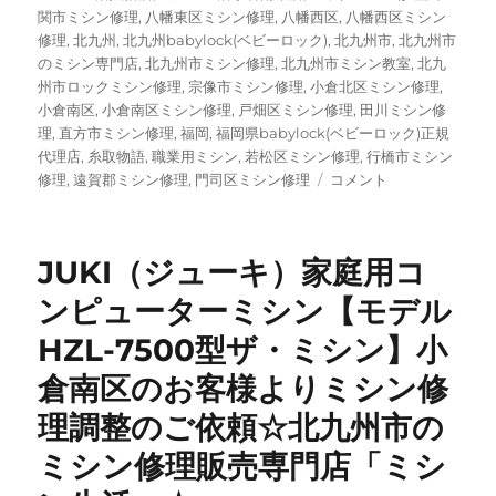
関市ミシン修理
,
八幡東区ミシン修理
,
八幡西区
,
八幡西区ミシン
修理
,
北九州
,
北九州babylock(ベビーロック)
,
北九州市
,
北九州市
のミシン専門店
,
北九州市ミシン修理
,
北九州市ミシン教室
,
北九
州市ロックミシン修理
,
宗像市ミシン修理
,
小倉北区ミシン修理
,
小倉南区
,
小倉南区ミシン修理
,
戸畑区ミシン修理
,
田川ミシン修
理
,
直方市ミシン修理
,
福岡
,
福岡県babylock(ベビーロック)正規
代理店
,
糸取物語
,
職業用ミシン
,
若松区ミシン修理
,
行橋市ミシン
【baby
修理
,
遠賀郡ミシン修理
,
門司区ミシン修理
コメント
lock
（ベ
ビ
JUKI（ジューキ）家庭用コ
ー
ロ
ンピューターミシン【モデル
ッ
HZL-7500型ザ・ミシン】小
ク）
×
倉南区のお客様よりミシン修
maffon
特
理調整のご依頼☆北九州市の
別
ミシン修理販売専門店「ミシ
キ
ャ