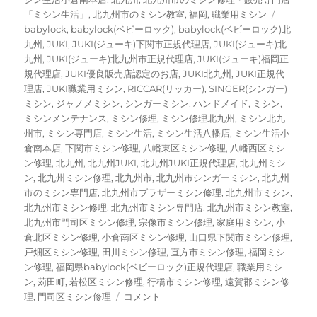
リ
タ
「ミシン生活」
,
北九州市のミシン教室
,
福岡
,
職業用ミシン
ー
グ
babylock
,
babylock(ベビーロック)
,
babylock(ベビーロック)北
九州
,
JUKI
,
JUKI(ジューキ)下関市正規代理店
,
JUKI(ジューキ)北
九州
,
JUKI(ジューキ)北九州市正規代理店
,
JUKI(ジューキ)福岡正
規代理店
,
JUKI優良販売店認定のお店
,
JUKI北九州
,
JUKI正規代
理店
,
JUKI職業用ミシン
,
RICCAR(リッカー)
,
SINGER(シンガー)
ミシン
,
ジャノメミシン
,
シンガーミシン
,
ハンドメイド
,
ミシン
,
ミシンメンテナンス
,
ミシン修理
,
ミシン修理北九州
,
ミシン北九
州市
,
ミシン専門店
,
ミシン生活
,
ミシン生活八幡店
,
ミシン生活小
倉南本店
,
下関市ミシン修理
,
八幡東区ミシン修理
,
八幡西区ミシ
ン修理
,
北九州
,
北九州JUKI
,
北九州JUKI正規代理店
,
北九州ミシ
ン
,
北九州ミシン修理
,
北九州市
,
北九州市シンガーミシン
,
北九州
市のミシン専門店
,
北九州市ブラザーミシン修理
,
北九州市ミシン
,
北九州市ミシン修理
,
北九州市ミシン専門店
,
北九州市ミシン教室
,
北九州市門司区ミシン修理
,
宗像市ミシン修理
,
家庭用ミシン
,
小
倉北区ミシン修理
,
小倉南区ミシン修理
,
山口県下関市ミシン修理
,
戸畑区ミシン修理
,
田川ミシン修理
,
直方市ミシン修理
,
福岡ミシ
ン修理
,
福岡県babylock(ベビーロック)正規代理店
,
職業用ミシ
ン
,
苅田町
,
若松区ミシン修理
,
行橋市ミシン修理
,
遠賀郡ミシン修
【ジ
理
,
門司区ミシン修理
コメント
ャ