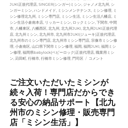
JUKI正規代理店
,
SINGER(シンガー)ミシン
,
ジャノメ北九州
,
シ
ンガーミシン
,
ハンドメイド
,
ミシンメンテナンス
,
ミシン修理
,
ミ
シン修理北九州
,
ミシン専門店
,
ミシン生活
,
ミシン生活八幡店
,
ミ
シン生活小倉南本店
,
リッカーミシン
,
ロックミシン
,
下関市
,
中間
市
,
八幡東区
,
八幡西区
,
北九州
,
北九州JUKI
,
北九州JUKI正規代理
店
,
北九州ミシン
,
北九州市
,
北九州市JUKI(ジューキ)正規代理店
,
北九州市のミシン専門店
,
北九州市ミシン専門店
,
宗像市ミシン修
理
,
小倉南区
,
山口県下関市ミシン修理
,
福岡
,
福岡JUKI
,
福岡ミシ
ン修理
,
福岡県babylock(ベビーロック)正規代理店
,
職業用ミシ
北
ン
,
苅田町
,
行橋市
,
行橋市ミシン修理
,
門司区
コメント
九
州
で
ご注文いただいたミシンが
JUKI×
ミ
続々入荷！専門店だからでき
ナ
る安心の納品サポート【北九
ペ
ル
州市のミシン修理・販売専門
ホ
ネ
店「ミシン生活」】
ン