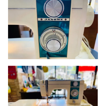
テ
ー
ジ
ミ
シ
ン
を
下
取
り
し
ま
し
た
｜
北
九
州
市
小
倉