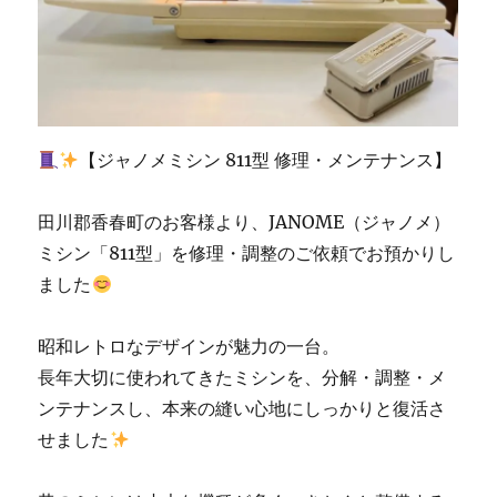
南
区
の
お
客
様
|
【ジャノメミシン 811型 修理・メンテナンス】
北
九
州
田川郡香春町のお客様より、JANOME（ジャノメ）
市
ミシン「811型」を修理・調整のご依頼でお預かりし
の
ました
ミ
シ
ン
昭和レトロなデザインが魅力の一台。
専
長年大切に使われてきたミシンを、分解・調整・メ
門
店
ンテナンスし、本来の縫い心地にしっかりと復活さ
「ミ
せました
シ
ン
生