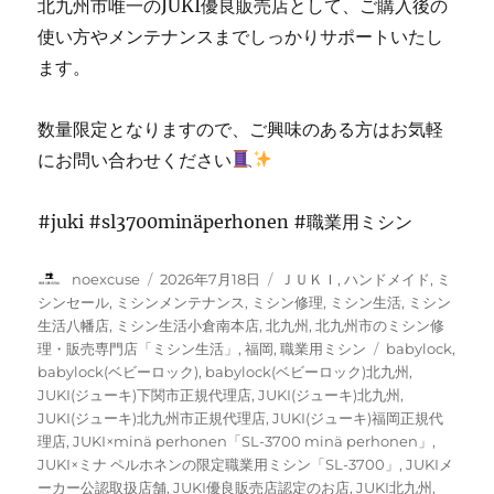
北九州市唯一のJUKI優良販売店として、ご購入後の
使い方やメンテナンスまでしっかりサポートいたし
ます。
数量限定となりますので、ご興味のある方はお気軽
にお問い合わせください
#juki #sl3700minäperhonen #職業用ミシン
投
投
カ
noexcuse
2026年7月18日
ＪＵＫＩ
,
ハンドメイド
,
ミ
稿
稿
テ
シンセール
,
ミシンメンテナンス
,
ミシン修理
,
ミシン生活
,
ミシン
者
日:
ゴ
生活八幡店
,
ミシン生活小倉南本店
,
北九州
,
北九州市のミシン修
リ
タ
理・販売専門店「ミシン生活」
,
福岡
,
職業用ミシン
babylock
,
ー
グ
babylock(ベビーロック)
,
babylock(ベビーロック)北九州
,
JUKI(ジューキ)下関市正規代理店
,
JUKI(ジューキ)北九州
,
JUKI(ジューキ)北九州市正規代理店
,
JUKI(ジューキ)福岡正規代
理店
,
JUKI×minä perhonen「SL-3700 minä perhonen」
,
JUKI×ミナ ペルホネンの限定職業用ミシン「SL-3700」
,
JUKIメ
ーカー公認取扱店舗
,
JUKI優良販売店認定のお店
,
JUKI北九州
,