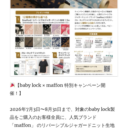
州
市
の
ミ
シ
ン
修
理・
販
売
専
門
店
「ミ
【baby lock × maffon 特別キャンペーン開
シ
ン
催！】
生
活」】
2026年7月3日〜8月31日まで、対象のbaby lock製
に
品をご購入のお客様全員に、人気ブランド
「maffon」 のリバーシブルジャガードニット生地