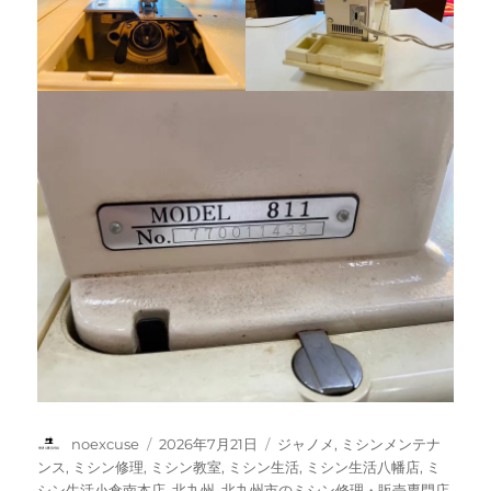
投
投
カ
noexcuse
2026年7月21日
ジャノメ
,
ミシンメンテナ
稿
稿
テ
ンス
,
ミシン修理
,
ミシン教室
,
ミシン生活
,
ミシン生活八幡店
,
ミ
者
日:
ゴ
シン生活小倉南本店
,
北九州
,
北九州市のミシン修理・販売専門店