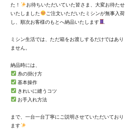
た！
お待ちいただいていた皆さま、大変お待たせ
市
いたしました
ご注文いただいたミシンが無事入荷
の
ミ
し、順次お客様のもとへ納品いたします
シ
ン
ミシン生活では、ただ箱をお渡しするだけではあり
専
門
ません。
店
「ミ
納品時には、
シ
ン
糸の掛け方
生
基本操作
活」
きれいに縫うコツ
☆JUKI
優
お手入れ方法
良
販
まで、一台一台丁寧にご説明させていただいており
売
店
ます
認
定