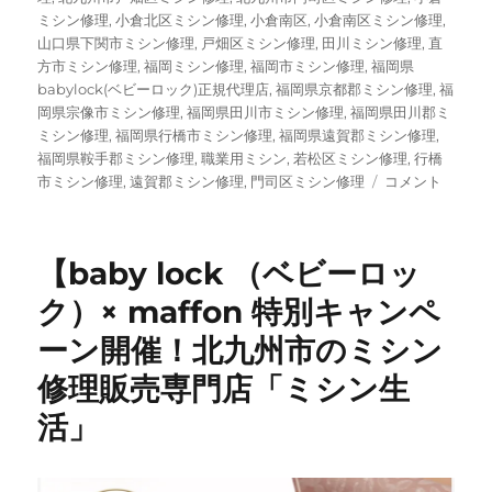
ミシン修理
,
小倉北区ミシン修理
,
小倉南区
,
小倉南区ミシン修理
,
山口県下関市ミシン修理
,
戸畑区ミシン修理
,
田川ミシン修理
,
直
方市ミシン修理
,
福岡ミシン修理
,
福岡市ミシン修理
,
福岡県
babylock(ベビーロック)正規代理店
,
福岡県京都郡ミシン修理
,
福
岡県宗像市ミシン修理
,
福岡県田川市ミシン修理
,
福岡県田川郡ミ
ミシン修理
,
福岡県行橋市ミシン修理
,
福岡県遠賀郡ミシン修理
,
福岡県鞍手郡ミシン修理
,
職業用ミシン
,
若松区ミシン修理
,
行橋
ご
市ミシン修理
,
遠賀郡ミシン修理
,
門司区ミシン修理
コメント
注
文
い
【baby lock （ベビーロッ
た
だ
ク）× maffon 特別キャンペ
い
ーン開催！北九州市のミシン
た
ミ
修理販売専門店「ミシン生
シ
ン
活」
が
続々
入