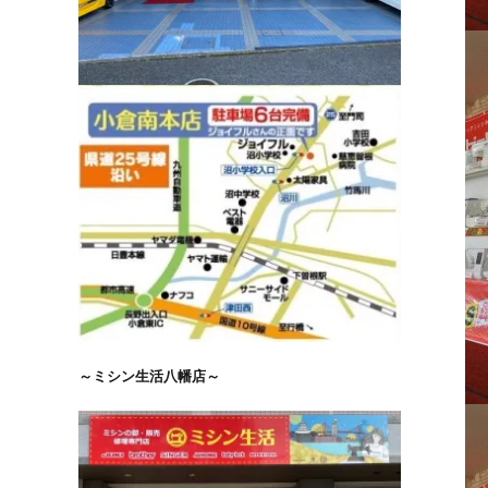
～ミシン生活八幡店～