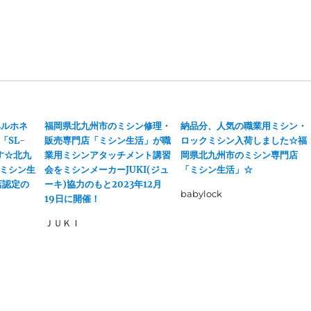
ペルホネ
福岡県北九州市のミシン修理・
納品分、人気の職業用ミシン・
「SL-
販売専門店「ミシン生活」が職
ロックミシン入荷しました☆福
す☆北九
業用ミシンアタッチメント講習
岡県北九州市のミシン専門店
ミシン生
会をミシンメーカーJUKI(ジュ
「ミシン生活」☆
店認定の
ーキ)協力のもと2023年12月
babylock
19日に開催！
ＪＵＫＩ