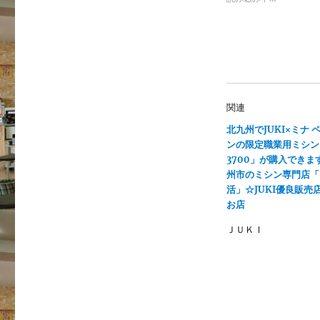
r
る
で
に
共
は
有
ク
(
リ
新
ッ
し
ク
い
し
ウ
て
ィ
く
ン
だ
関連
ド
さ
ウ
い
で
(
北九州でJUKI×ミナ 
開
新
ンの限定職業用ミシン
き
し
ま
い
3700」が購入できま
す
ウ
)
ィ
州市のミシン専門店「
ン
活」☆JUKI優良販売
ド
ウ
お店
で
開
き
ＪＵＫＩ
ま
す
)