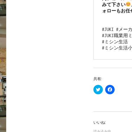
みて下さい
ォローもお任せ
#JUKI #
#JUKI職業用ミ
#ミシン生活　
#ミシン生活
共有:
ク
F
リ
a
ッ
c
ク
e
し
b
て
o
T
o
w
k
i
で
いいね:
t
共
t
有
e
す
読み込み中…