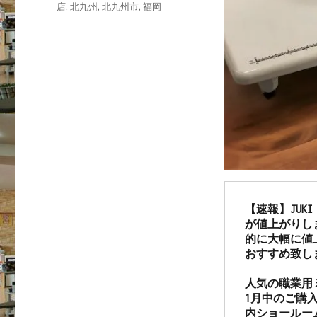
店
,
北九州
,
北九州市
,
福岡
【速報】JU
が値上がりし
的に大幅に値
おすすめ致し
人気の職業用ミ
1月中のご購
内ショールー