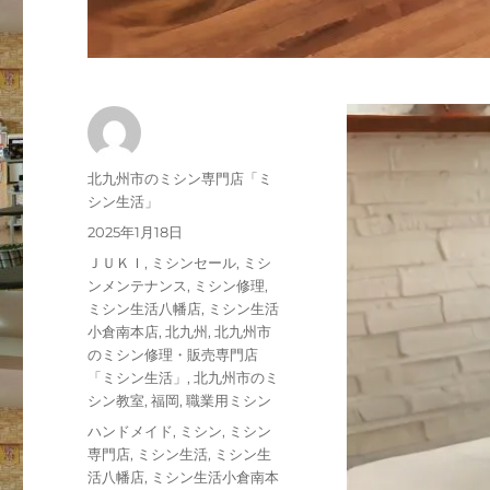
投
北九州市のミシン専門店「ミ
稿
シン生活」
者
投
2025年1月18日
稿
カ
ＪＵＫＩ
,
ミシンセール
,
ミシ
日:
テ
ンメンテナンス
,
ミシン修理
,
ゴ
ミシン生活八幡店
,
ミシン生活
リ
小倉南本店
,
北九州
,
北九州市
ー
のミシン修理・販売専門店
「ミシン生活」
,
北九州市のミ
シン教室
,
福岡
,
職業用ミシン
タ
ハンドメイド
,
ミシン
,
ミシン
グ
専門店
,
ミシン生活
,
ミシン生
活八幡店
,
ミシン生活小倉南本