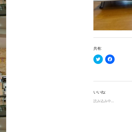
共有:
ク
F
リ
a
ッ
c
ク
e
し
b
て
o
T
o
w
k
i
で
いいね:
t
共
t
有
e
す
読み込み中…
r
る
で
に
共
は
有
ク
(
リ
新
ッ
し
ク
い
し