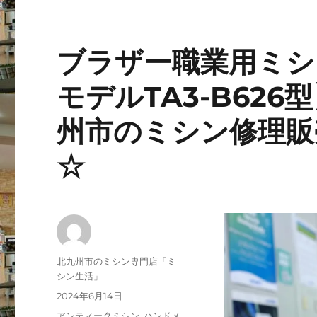
ブラザー職業用ミシン【N
モデルTA3-B62
州市のミシン修理販
☆
投
北九州市のミシン専門店「ミ
稿
シン生活」
者
投
2024年6月14日
稿
カ
アンティークミシン
,
ハンドメ