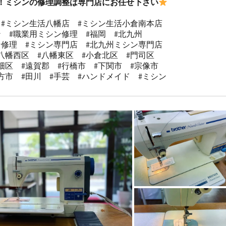
！ミシンの修理調整は専門店にお任せ下さい
　#ミシン生活八幡店　#ミシン生活小倉南本店

　#職業用ミシン修理　#福岡　#北九州

ン修理　#ミシン専門店　#北九州ミシン専門店

八幡西区　#八幡東区　#小倉北区　#門司区

畑区　#遠賀郡　#行橋市　#下関市　#宗像市

方市　#田川　#手芸　#ハンドメイド　#ミシン