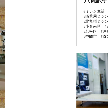
チリ綺麗です
#ミシン生活
#職業用ミシン
#北九州ミシ
#小倉南区　#
#若松区　#戸
#中間市　#直