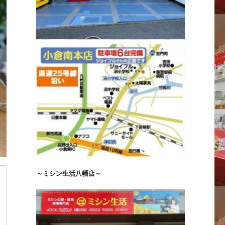
～ミシン生活八幡店～