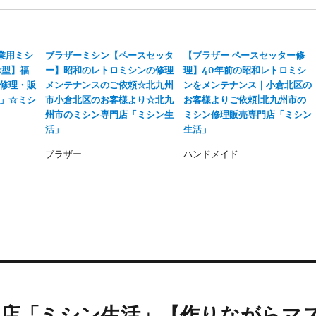
職業用ミシ
ブラザーミシン【ペースセッタ
【ブラザー ペースセッター修
2型】福
ー】昭和のレトロミシンの修理
理】40年前の昭和レトロミシ
修理・販
メンテナンスのご依頼☆北九州
ンをメンテナンス｜小倉北区の
」☆ミシ
市小倉北区のお客様より☆北九
お客様よりご依頼|北九州市の
州市のミシン専門店「ミシン生
ミシン修理販売専門店「ミシン
活」
生活」
ブラザー
ハンドメイド
門店「ミシン生活」【作りながらマ