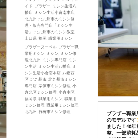
日:
テ
イド
,
ブラザー
,
ミシン生活八
ゴ
幡店
,
ミシン生活小倉南本店
,
リ
北九州
,
北九州市のミシン修
ー
理・販売専門店「ミシン生
活」
,
北九州市のミシン教室
,
山口県
,
福岡
,
職業用ミシン
タ
ブラザーヌーベル
,
ブラザー職
グ
業用ミシン
,
ミシン
,
ミシン修
理北九州
,
ミシン専門店
,
ミシ
ン生活
,
ミシン生活八幡店
,
ミ
シン生活小倉南本店
,
八幡西
区
,
北九州市
,
北九州市ミシン
専門店
,
宗像市ミシン修理
,
小
倉北区ミシン修理
,
小倉南区
,
福岡県
,
職業用ミシン
,
職業用
ミシン修理
,
職業用ミシン修理
北九州
,
行橋市ミシン修理
ブラザー職業用ミシ
のモデルです
ました！40
整、一部消耗