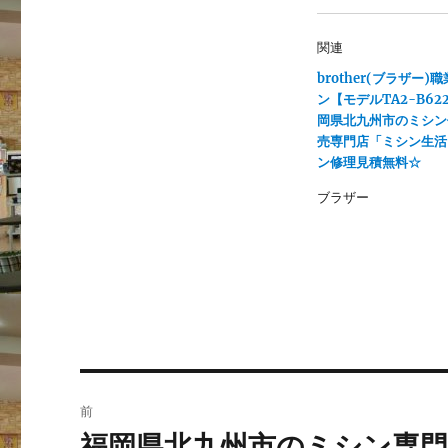
ウ
て
ィ
く
ン
だ
関連
ド
さ
ウ
い
で
(
brother(ブラザー)
開
新
ン【モデルTA2-B62
き
し
ま
い
岡県北九州市のミシン
す
ウ
)
ィ
売専門店「ミシン生活
ン
ン修理見積無料☆
ド
ウ
で
ブラザー
開
き
ま
す
)
投
前
稿
福岡県北九州市のミシン専
前