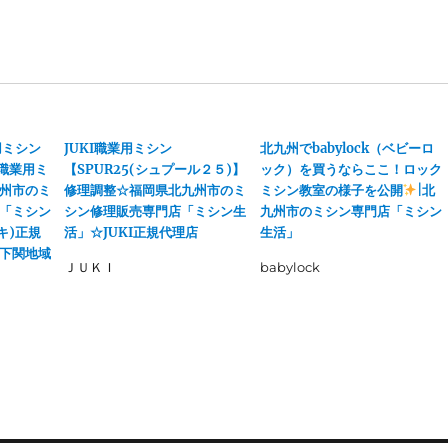
用ミシン
JUKI職業用ミシン
北九州でbabylock（ベビーロ
】職業用ミ
【SPUR25(シュプール２５)】
ック）を買うならここ！ロック
州市のミ
修理調整☆福岡県北九州市のミ
ミシン教室の様子を公開
|北
「ミシン
シン修理販売専門店「ミシン生
九州市のミシン専門店「ミシン
キ)正規
活」☆JUKI正規代理店
生活」
下関地域
ＪＵＫＩ
babylock