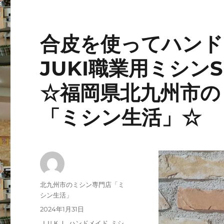
合皮を使ってハンド
JUKI職業用ミシン
☆福岡県北九州市の
「ミシン生活」☆
投
北九州市のミシン専門店「ミ
稿
シン生活」
者
投
2024年1月31日
稿
カ
ＪＵＫＩ
,
ハンドメイド
,
ミシ