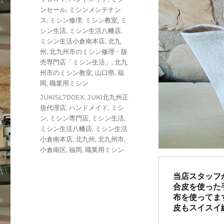
日:
テ
ンセール
,
ミシンメンテナン
ゴ
ス
,
ミシン修理
,
ミシン教室
,
ミ
リ
シン生活
,
ミシン生活八幡店
,
ー
ミシン生活小倉南本店
,
北九
州
,
北九州市のミシン修理・販
売専門店「ミシン生活」
,
北九
州市のミシン教室
,
山口県
,
福
岡
,
職業用ミシン
タ
JUKISL700EX
,
JUKI北九州正
グ
規代理店
,
ハンドメイド
,
ミシ
ン
,
ミシン専門店
,
ミシン生活
,
ミシン生活八幡店
,
ミシン生活
小倉南本店
,
北九州
,
北九州市
,
小倉南区
,
福岡
,
職業用ミシン
当店スタッフ
合皮を使った
布を使ってま
皮もスイスイ