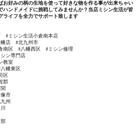
ばお好みの柄の生地を使って好きな物を作る事が出来ちゃい
でハンドメイドに挑戦してみませんか？当店ミシン生活が皆
グライフを全力でサポート致します


  #ミシン生活小倉南本店 

幡店  #北九州市 

倉南区  #八幡西区  #ミシン修理 

シン専門店 

教室   

#八幡東区 

区  

郡  

関  

像市  

九州 

川

部


