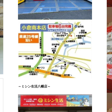
～ミシン生活八幡店～