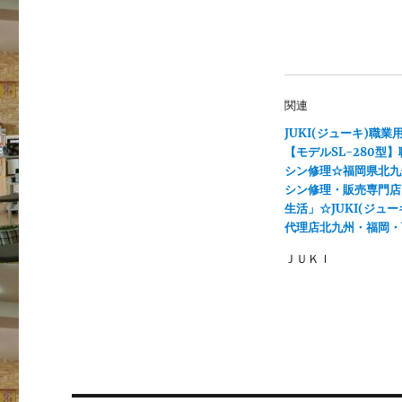
共
は
有
ク
(
リ
新
ッ
し
ク
い
し
ウ
て
ィ
く
ン
だ
関連
ド
さ
ウ
い
で
(
JUKI(ジューキ)職業
開
新
【モデルSL-280型
き
し
ま
い
シン修理☆福岡県北九
す
ウ
)
ィ
シン修理・販売専門店
ン
生活」☆JUKI(ジュー
ド
ウ
代理店北九州・福岡・
で
開
き
ＪＵＫＩ
ま
す
)