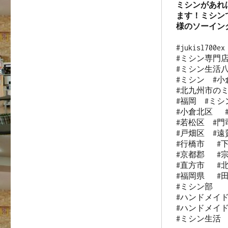
ミシンがあれ
ます！ミシン
様のソーイン
#jukisl700ex 
#ミシン専門店
#ミシン生活八
#ミシン  #小
#北九州市のミ
#福岡  #ミシン
#小倉北区   
#若松区  #門司
#戸畑区  #遠賀
#行橋市   #下
#京都郡   #宗
#直方市   #北
#福岡県   #田
#ミシン部

#ハンドメイド
#ハンドメイド
#ミシン生活
