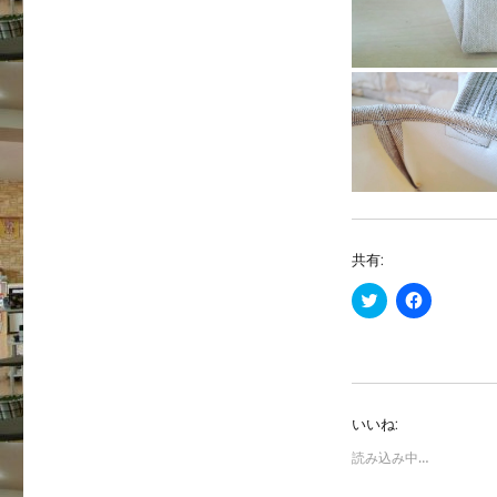
共有:
ク
F
リ
a
ッ
c
ク
e
し
b
て
o
T
o
w
k
i
で
いいね:
t
共
t
有
e
す
読み込み中…
r
る
で
に