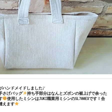
がハンドメイドしました♪

手さげバッグ
持ち手部分はなんとズボンの裾上げで余った
す
使用したミシンはJUKI職業用ミシンのSL700EXです！合
縫えます